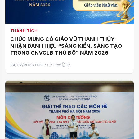
THÀNH TÍCH
CHÚC MỪNG CÔ GIÁO VŨ THANH THỦY
NHẬN DANH HIỆU "SÁNG KIẾN, SÁNG TẠO
TRONG CNVCLĐ THỦ ĐÔ" NĂM 2026
24/07/2026 08:37
·
57 lượt
·
⏱ 1p