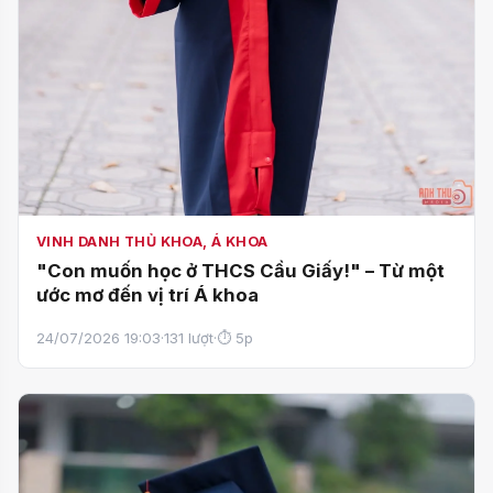
VINH DANH THỦ KHOA, Á KHOA
"Con muốn học ở THCS Cầu Giấy!" – Từ một
ước mơ đến vị trí Á khoa
24/07/2026 19:03
·
131 lượt
·
⏱ 5p