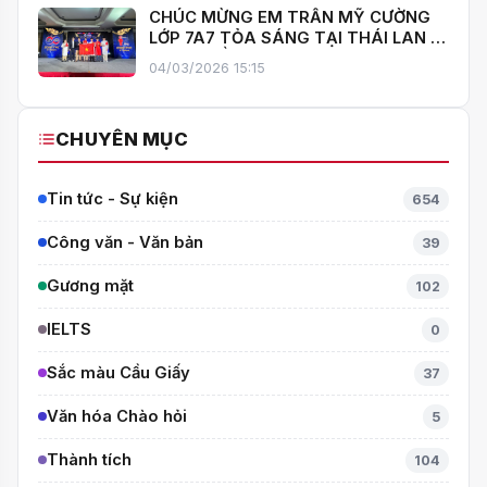
CHÚC MỪNG EM TRẦN MỸ CƯỜNG
LỚP 7A7 TỎA SÁNG TẠI THÁI LAN –
MANG VỀ HUY CHƯƠNG BẠC TOÁN
04/03/2026 15:15
QUỐC TẾ ITMC 2026
CHUYÊN MỤC
Tin tức - Sự kiện
654
Công văn - Văn bản
39
Gương mặt
102
IELTS
0
Sắc màu Cầu Giấy
37
Văn hóa Chào hỏi
5
Thành tích
104