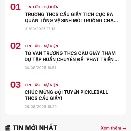
01
TIN TỨC - SỰ KIỆN
TRƯỜNG THCS CẦU GIẤY TÍCH CỰC RA
QUÂN TỔNG VỆ SINH MÔI TRƯỜNG CHÀO
MỪNG QUỐC KHÁNH 2/9
31/08/2025 17:13
02
TIN TỨC - SỰ KIỆN
TỔ VĂN TRƯỜNG THCS CẦU GIẤY THAM
DỰ TẬP HUẤN CHUYÊN ĐỀ “PHÁT TRIỂN KĨ
NĂNG ĐỌC HIỂU VÀ VIẾT THEO YÊU CẦU
30/08/2025 16:51
CHƯƠNG TRÌNH GDPT 2018 VÀ THI VÀO
LỚP 10 MÔN NGỮ VĂN”
03
TIN TỨC - SỰ KIỆN
CHÚC MỪNG ĐỘI TUYỂN PICKLEBALL
THCS CẦU GIẤY!
29/08/2025 16:29
📰 TIN MỚI NHẤT
Xem thêm →