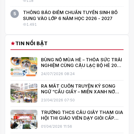
NGƯỜI GIỎI NHẤT!"
118
THÔNG BÁO ĐIỂM CHUẨN TUYỂN SINH BỔ
5
SUNG VÀO LỚP 6 NĂM HỌC 2026 - 2027
1.491
TIN NỔI BẬT
BÙNG NỔ MÙA HÈ – THỎA SỨC TRẢI
NGHIỆM CÙNG CÂU LẠC BỘ HÈ 2026
TRƯỜNG THCS CẦU GIẤY!
24/07/2026 08:24
RA MẮT CUỐN TRUYỆN KÝ SONG
NGỮ “CẦU GIẤY – MIỀN XANH NỞ
HOA”, KHÁNH THÀNH THƯ VIỆN MỞ,
23/04/2026 07:50
LAN TOẢ VĂN HOÁ ĐỌC
TRƯỜNG THCS CẦU GIẤY THAM GIA
HỘI THI GIÁO VIÊN DẠY GIỎI CẤP
TRUNG HỌC CƠ SỞ PHƯỜNG YÊN
01/04/2026 11:56
HOÀ