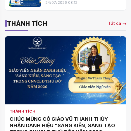
cho học sinh khối 6 năm học
24/07/2026 08:12
2026–2027
THÀNH TÍCH
Tất cả →
THÀNH TÍCH
CHÚC MỪNG CÔ GIÁO VŨ THANH THỦY
NHẬN DANH HIỆU "SÁNG KIẾN, SÁNG TẠO