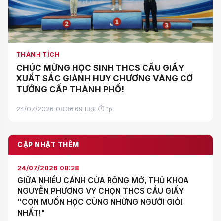
THÀNH TÍCH
CHÚC MỪNG HỌC SINH THCS CẦU GIẤY
XUẤT SẮC GIÀNH HUY CHƯƠNG VÀNG CỜ
TƯỚNG CẤP THÀNH PHỐ!
24/07/2026 08:36
·
69 lượt
·
⏱ 1p
CẬP NHẬT THÊM
24/07/2026 08:28
GIỮA NHIỀU CÁNH CỬA RỘNG MỞ, THỦ KHOA
NGUYỄN PHƯƠNG VY CHỌN THCS CẦU GIẤY:
"CON MUỐN HỌC CÙNG NHỮNG NGƯỜI GIỎI
NHẤT!"