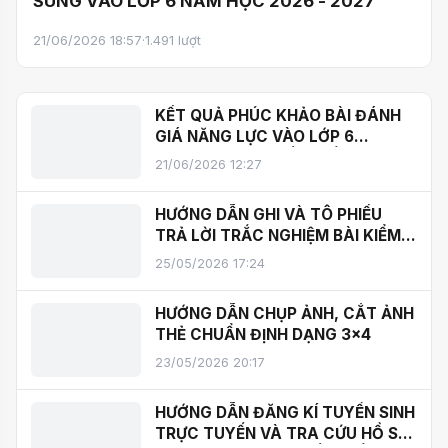
SUNG VÀO LỚP 6 NĂM HỌC 2026 - 2027
21/06/2026 18:57
·
1.491 lượt
KẾT QUẢ PHÚC KHẢO BÀI ĐÁNH
GIÁ NĂNG LỰC VÀO LỚP 6
TRƯỜNG THCS CẦU GIẤY NĂM
21/06/2026 12:27
HỌC 2026 – 2027
HƯỚNG DẪN GHI VÀ TÔ PHIẾU
TRẢ LỜI TRẮC NGHIỆM BÀI KIỂM
TRA ĐÁNH GIÁ NĂNG LỰC MÔN
25/05/2026 17:24
TIẾNG ANH
HƯỚNG DẪN CHỤP ẢNH, CẮT ẢNH
THẺ CHUẨN ĐỊNH DẠNG 3x4
23/05/2026 20:17
HƯỚNG DẪN ĐĂNG KÍ TUYỂN SINH
TRỰC TUYẾN VÀ TRA CỨU HỒ SƠ