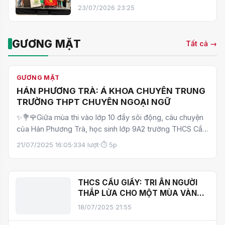
CẦU GIẤY GIÀNH Á QUÂN
23/07/2026 23:25
ROBOTICS FOR GOOD TOÀN CẦU
2026
GƯƠNG MẶT
Tất cả →
GƯƠNG MẶT
HÁN PHƯƠNG TRÀ: Á KHOA CHUYÊN TRUNG
TRƯỜNG THPT CHUYÊN NGOẠI NGỮ
✨💐🌹Giữa mùa thi vào lớp 10 đầy sôi động, câu chuyện
của Hán Phương Trà, học sinh lớp 9A2 trường THCS Cầu
Giấ…
21/07/2025 16:05
·
334 lượt
·
⏱ 5p
THCS CẦU GIẤY: TRI ÂN NGƯỜI
THẮP LỬA CHO MỘT MÙA VÀNG
RỰC RỠ
18/07/2025 21:55