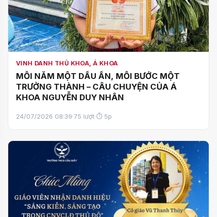
VINH DANH THỦ KHOA, Á KHOA
MỖI NĂM MỘT DẤU ẤN, MỖI BƯỚC MỘT
TRƯỞNG THÀNH – CÂU CHUYỆN CỦA Á
KHOA NGUYỄN DUY NHÂN
24/07/2026 08:39
·
75 lượt
·
⏱ 5p