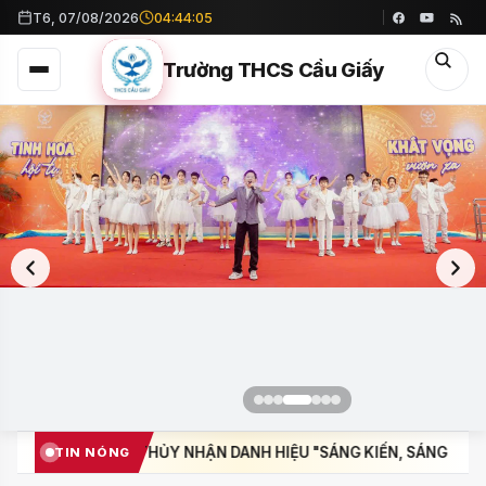
T6, 07/08/2026
04:44:07
Trường THCS Cầu Giấy
DANH HIỆU "SÁNG KIẾN, SÁNG TẠO TRONG CNVCLĐ THỦ ĐÔ" NĂM
TIN NÓNG