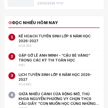
VÀO LỚP 6 – THCS CẦU GIẤY NĂM
23/05/2026 17:51
HỌC 2026–2027
ĐỌC NHIỀU HÔM NAY
KẾ HOẠCH TUYỂN SINH LỚP 6 NĂM HỌC
1
2026-2027
16.362
GẶP GỠ LÊ ANH MINH – “CẬU BÉ VÀNG”
2
TRONG CÁC KỲ THI TOÁN HỌC
81
LỊCH TUYỂN SINH LỚP 6 NĂM HỌC 2026-
3
2027
14.981
GIỮA NHIỀU CÁNH CỬA RỘNG MỞ, THỦ
4
KHOA NGUYỄN PHƯƠNG VY CHỌN THCS
CẦU GIẤY: "CON MUỐN HỌC CÙNG NHỮNG