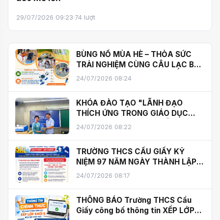
29/07/2026 09:23
·
74 lượt
BÙNG NỔ MÙA HÈ – THỎA SỨC
TRẢI NGHIỆM CÙNG CÂU LẠC BỘ
HÈ 2026 TRƯỜNG THCS CẦU
24/07/2026 08:24
GIẤY!
KHÓA ĐÀO TẠO "LÃNH ĐẠO
THÍCH ỨNG TRONG GIÁO DỤC
STEM TẠI VIỆT NAM" DIỄN RA TẠI
24/07/2026 08:22
TRƯỜNG THCS CẦU GIẤY
TRƯỜNG THCS CẦU GIẤY KỶ
NIỆM 97 NĂM NGÀY THÀNH LẬP
CÔNG ĐOÀN VIỆT NAM
24/07/2026 08:17
(28/7/1929 – 28/7/2026)
THÔNG BÁO Trường THCS Cầu
Giấy công bố thông tin XẾP LỚP