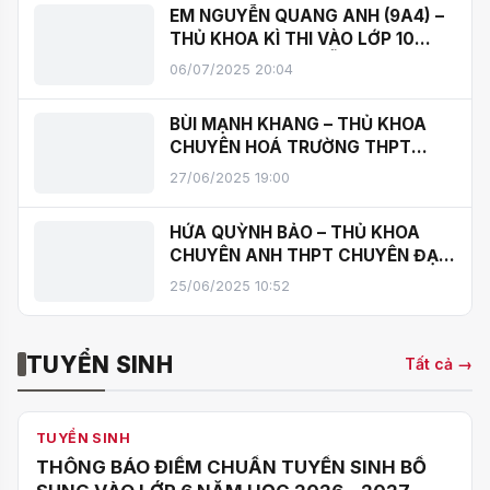
EM NGUYỄN QUANG ANH (9A4) –
THỦ KHOA KÌ THI VÀO LỚP 10
THPT NĂM 2025 ĐỖ 6 NGUYỆN
06/07/2025 20:04
VỌNG CHUYÊN
BÙI MẠNH KHANG – THỦ KHOA
CHUYÊN HOÁ TRƯỜNG THPT
CHUYÊN ĐẠI HỌC SƯ PHẠM
27/06/2025 19:00
HỨA QUỲNH BẢO – THỦ KHOA
CHUYÊN ANH THPT CHUYÊN ĐẠI
HỌC SƯ PHẠM
25/06/2025 10:52
TUYỂN SINH
Tất cả →
TUYỂN SINH
THÔNG BÁO ĐIỂM CHUẨN TUYỂN SINH BỔ