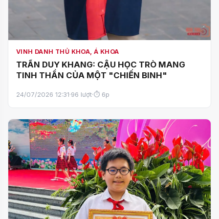
VINH DANH THỦ KHOA, Á KHOA
TRẦN DUY KHANG: CẬU HỌC TRÒ MANG
TINH THẦN CỦA MỘT "CHIẾN BINH"
24/07/2026 12:31
·
96 lượt
·
⏱ 6p