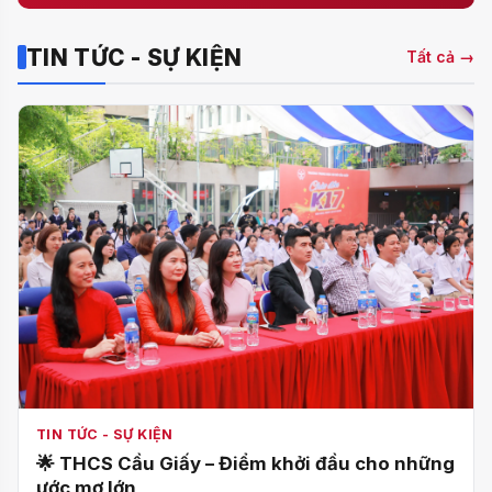
TIN TỨC - SỰ KIỆN
Tất cả →
TIN TỨC - SỰ KIỆN
🌟 THCS Cầu Giấy – Điểm khởi đầu cho những
ước mơ lớn