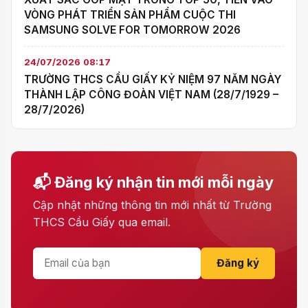
VÒNG PHÁT TRIỂN SẢN PHẨM CUỘC THI
SAMSUNG SOLVE FOR TOMORROW 2026
24/07/2026 08:17
TRƯỜNG THCS CẦU GIẤY KỶ NIỆM 97 NĂM NGÀY
THÀNH LẬP CÔNG ĐOÀN VIỆT NAM (28/7/1929 –
28/7/2026)
📬 Đăng ký nhận tin mới mỗi ngày
Cập nhật những thông tin mới nhất từ Trường
THCS Cầu Giấy qua email.
Đăng ký