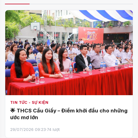
TIN TỨC - SỰ KIỆN
🌟 THCS Cầu Giấy – Điểm khởi đầu cho những
ước mơ lớn
29/07/2026 09:23
·
74 lượt