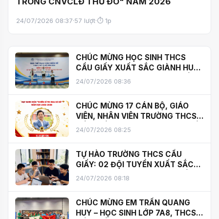
TRONG CNVCLĐ THỦ ĐÔ" NĂM 2026
24/07/2026 08:37
·
57 lượt
·
⏱ 1p
CHÚC MỪNG HỌC SINH THCS
CẦU GIẤY XUẤT SẮC GIÀNH HUY
CHƯƠNG VÀNG CỜ TƯỚNG CẤP
24/07/2026 08:36
THÀNH PHỐ!
CHÚC MỪNG 17 CÁN BỘ, GIÁO
VIÊN, NHÂN VIÊN TRƯỜNG THCS
CẦU GIẤY ĐẠT DANH HIỆU "CHIẾN
24/07/2026 08:25
SĨ THI ĐUA CƠ SỞ" NĂM HỌC
2025–2026
TỰ HÀO TRƯỜNG THCS CẦU
GIẤY: 02 ĐỘI TUYỂN XUẤT SẮC
GÓP MẶT TRONG TOP 50, TIẾN
24/07/2026 08:18
VÀO VÒNG PHÁT TRIỂN SẢN
PHẨM CUỘC THI SAMSUNG
CHÚC MỪNG EM TRẦN QUANG
SOLVE FOR TOMORROW 2026
HUY – HỌC SINH LỚP 7A8, THCS