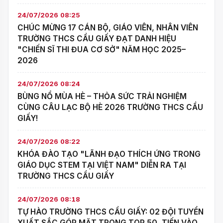
24/07/2026 08:25
CHÚC MỪNG 17 CÁN BỘ, GIÁO VIÊN, NHÂN VIÊN
TRƯỜNG THCS CẦU GIẤY ĐẠT DANH HIỆU
"CHIẾN SĨ THI ĐUA CƠ SỞ" NĂM HỌC 2025–
2026
24/07/2026 08:24
BÙNG NỔ MÙA HÈ – THỎA SỨC TRẢI NGHIỆM
CÙNG CÂU LẠC BỘ HÈ 2026 TRƯỜNG THCS CẦU
GIẤY!
24/07/2026 08:22
KHÓA ĐÀO TẠO "LÃNH ĐẠO THÍCH ỨNG TRONG
GIÁO DỤC STEM TẠI VIỆT NAM" DIỄN RA TẠI
TRƯỜNG THCS CẦU GIẤY
24/07/2026 08:18
TỰ HÀO TRƯỜNG THCS CẦU GIẤY: 02 ĐỘI TUYỂN
XUẤT SẮC GÓP MẶT TRONG TOP 50, TIẾN VÀO