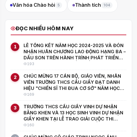
Văn hóa Chào hỏi
Thành tích
5
104
ĐỌC NHIỀU HÔM NAY
LỄ TỔNG KẾT NĂM HỌC 2024-2025 VÀ ĐÓN
1
NHẬN HUÂN CHƯƠNG LAO ĐỘNG HẠNG BA –
DẤU SON TRÊN HÀNH TRÌNH PHÁT TRIỂN
CỦA TRƯỜNG THCS CẦU GIẤY
193
CHÚC MỪNG 17 CÁN BỘ, GIÁO VIÊN, NHÂN
2
VIÊN TRƯỜNG THCS CẦU GIẤY ĐẠT DANH
HIỆU "CHIẾN SĨ THI ĐUA CƠ SỞ" NĂM HỌC
2025–2026
169
TRƯỜNG THCS CẦU GIẤY VINH DỰ NHẬN
3
BẰNG KHEN VÀ 13 HỌC SINH VINH DỰ NHẬN
GIẤY KHEN TẠI LỄ TRAO GIẢI CUỘC THI
SÁNG TẠO TRONG THANH THIẾU NIÊN NHI
160
ĐỒNG LẦN THỨ 19