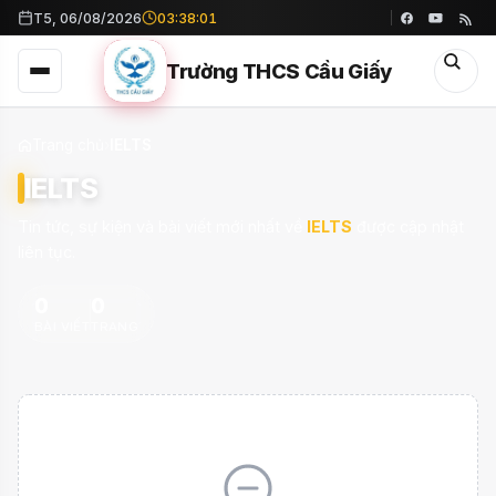
T5, 06/08/2026
03:38:01
Trường THCS Cầu Giấy
Trang chủ
›
IELTS
IELTS
Tin tức, sự kiện và bài viết mới nhất về
IELTS
được cập nhật
liên tục.
0
0
BÀI VIẾT
TRANG