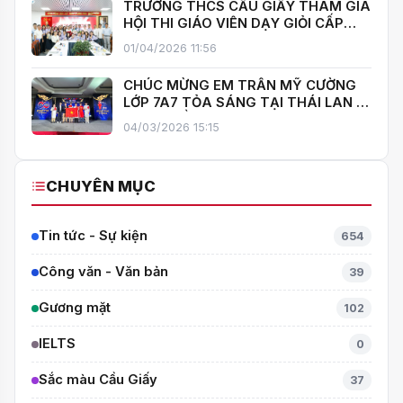
TRƯỜNG THCS CẦU GIẤY THAM GIA
HỘI THI GIÁO VIÊN DẠY GIỎI CẤP
TRUNG HỌC CƠ SỞ PHƯỜNG YÊN
01/04/2026 11:56
HOÀ
CHÚC MỪNG EM TRẦN MỸ CƯỜNG
LỚP 7A7 TỎA SÁNG TẠI THÁI LAN –
MANG VỀ HUY CHƯƠNG BẠC TOÁN
04/03/2026 15:15
QUỐC TẾ ITMC 2026
CHUYÊN MỤC
Tin tức - Sự kiện
654
Công văn - Văn bản
39
Gương mặt
102
IELTS
0
Sắc màu Cầu Giấy
37