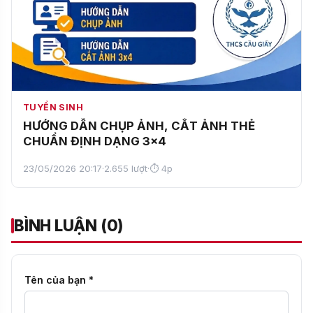
TUYỂN SINH
HƯỚNG DẪN CHỤP ẢNH, CẮT ẢNH THẺ
CHUẨN ĐỊNH DẠNG 3x4
23/05/2026 20:17
·
2.655 lượt
·
⏱ 4p
BÌNH LUẬN (0)
Tên của bạn *