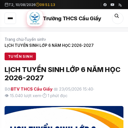
T2, 10/08/2026
09:51:14
Trường THCS Cầu Giấy
Trang chủ
›
Tuyển sinh
›
LỊCH TUYỂN SINH LỚP 6 NĂM HỌC 2026-2027
TUYỂN SINH
LỊCH TUYỂN SINH LỚP 6 NĂM HỌC
2026-2027
Bởi
BTV THCS Cầu Giấy
·
📅 23/05/2026 15:40
·
👁
15.040
lượt xem
·
⏱ 1 phút đọc