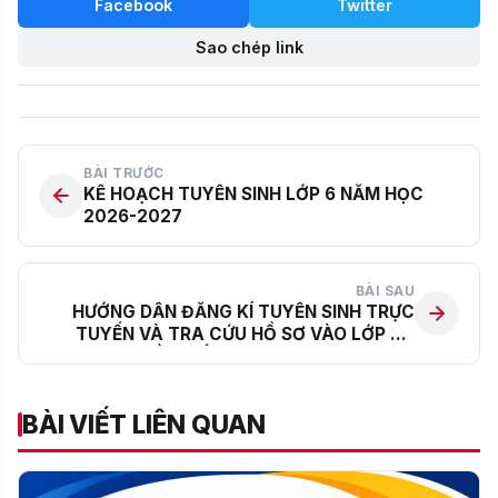
Facebook
Twitter
Sao chép link
BÀI TRƯỚC
KẾ HOẠCH TUYỂN SINH LỚP 6 NĂM HỌC
2026-2027
BÀI SAU
HƯỚNG DẪN ĐĂNG KÍ TUYỂN SINH TRỰC
TUYẾN VÀ TRA CỨU HỒ SƠ VÀO LỚP 6 –
THCS CẦU GIẤY NĂM HỌC 2026–2027
BÀI VIẾT LIÊN QUAN