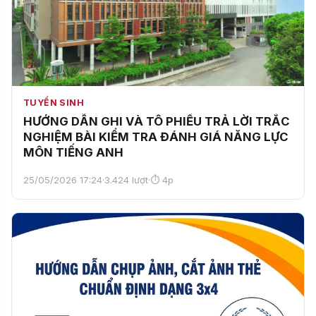
TUYỂN SINH
HƯỚNG DẪN GHI VÀ TÔ PHIẾU TRẢ LỜI TRẮC
NGHIỆM BÀI KIỂM TRA ĐÁNH GIÁ NĂNG LỰC
MÔN TIẾNG ANH
25/05/2026 17:24
·
3.424 lượt
·
⏱ 4p