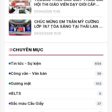
HỘI THI GIÁO VIÊN DẠY GIỎI CẤP
TRUNG HỌC CƠ SỞ PHƯỜNG YÊN
01/04/2026 11:56
HOÀ
CHÚC MỪNG EM TRẦN MỸ CƯỜNG
LỚP 7A7 TỎA SÁNG TẠI THÁI LAN –
MANG VỀ HUY CHƯƠNG BẠC TOÁN
04/03/2026 15:15
QUỐC TẾ ITMC 2026
CHUYÊN MỤC
Tin tức - Sự kiện
654
Công văn - Văn bản
39
Gương mặt
102
IELTS
0
Sắc màu Cầu Giấy
37