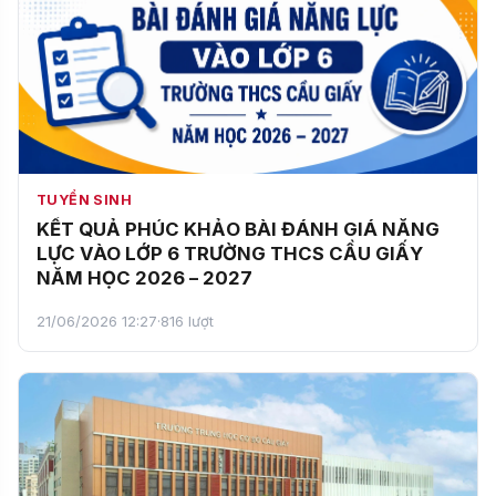
TUYỂN SINH
KẾT QUẢ PHÚC KHẢO BÀI ĐÁNH GIÁ NĂNG
LỰC VÀO LỚP 6 TRƯỜNG THCS CẦU GIẤY
NĂM HỌC 2026 – 2027
21/06/2026 12:27
·
816 lượt