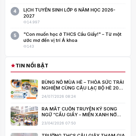
LỊCH TUYỂN SINH LỚP 6 NĂM HỌC 2026-
4
2027
14.997
"Con muốn học ở THCS Cầu Giấy!" – Từ một
5
ước mơ đến vị trí Á khoa
143
TIN NỔI BẬT
BÙNG NỔ MÙA HÈ – THỎA SỨC TRẢI
NGHIỆM CÙNG CÂU LẠC BỘ HÈ 2026
TRƯỜNG THCS CẦU GIẤY!
24/07/2026 08:24
RA MẮT CUỐN TRUYỆN KÝ SONG
NGỮ “CẦU GIẤY – MIỀN XANH NỞ
HOA”, KHÁNH THÀNH THƯ VIỆN MỞ,
23/04/2026 07:50
LAN TOẢ VĂN HOÁ ĐỌC
TRƯỜNG THCS CẦU GIẤY THAM GIA