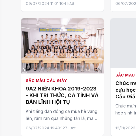
nắng lửa Mùa bội thu trải một nắng
09/07/2024 11:01
·
104 lượt
06/07/202
thành côn
hai sương…
SẮC MÀU 
SẮC MÀU CẦU GIẤY
Chúc mừ
9A2 NIÊN KHÓA 2019-2023
cựu học
– KHI TRI THỨC, CÁ TÍNH VÀ
Cầu Giấ
BẢN LĨNH HỘI TỤ
trao họ
Chúc mừn
của Chí
Khi tiếng dàn đồng ca mùa hè vang
học sinh 
lên, râm ran qua những tán lá, mang
xuất sắc 
theo hơi nắng ấm áp và đặc trưng,
ASEAN 20
06/07/2024 19:49
·
127 lượt
12/11/2023
một mù…