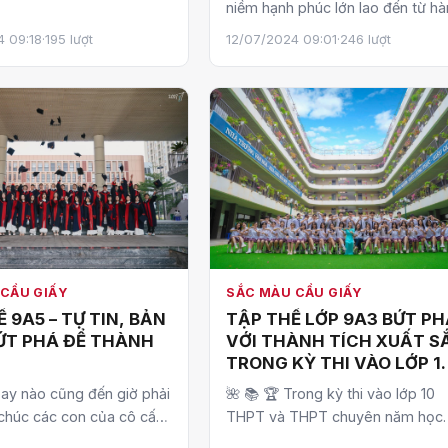
niềm hạnh phúc lớn lao đến từ h
CS Cầu Giấy hân hoan
VÀ SONG BẰNG TÚ TÀI
trình gieo hạt để có những mùa 
 những “…
4 09:18
·
195 lượt
12/07/2024 09:01
·
246 lượt
TRONG KÌ THI VÀO LỚP 10
ngọt.…
THPT CHUYÊN NĂM HỌC
2024-2025
CẦU GIẤY
SẮC MÀU CẦU GIẤY
 9A5 – TỰ TIN, BẢN
TẬP THỂ LỚP 9A3 BỨT P
BỨT PHÁ ĐỂ THÀNH
VỚI THÀNH TÍCH XUẤT S
TRONG KỲ THI VÀO LỚP 1
THPT
ay nào cũng đến giờ phải
🌺 📚 🏆 Trong kỳ thi vào lớp 10
 chúc các con của cô cất
THPT và THPT chuyên năm học
thật nhiều may mắn và
2024-2025, tập thể lớp 9A3 Trư