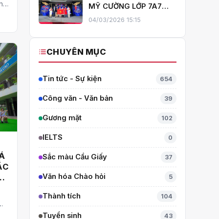
ành
MỸ CƯỜNG LỚP 7A7
quả
TỎA SÁNG TẠI THÁI
04/03/2026 15:15
LAN – MANG VỀ HUY
CHƯƠNG BẠC TOÁN
QUỐC TẾ ITMC 2026
CHUYÊN MỤC
Tin tức - Sự kiện
654
Công văn - Văn bản
39
Gương mặt
102
IELTS
0
HÁ
Sắc màu Cầu Giấy
37
ẮC
Văn hóa Chào hỏi
0
5
Thành tích
104
ờng
Tuyển sinh
43