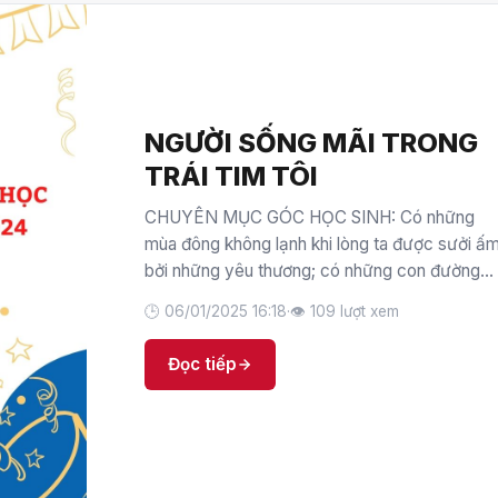
NGƯỜI SỐNG MÃI TRONG
TRÁI TIM TÔI
CHUYÊN MỤC GÓC HỌC SINH: Có những
mùa đông không lạnh khi lòng ta được sưởi ấ
bởi những yêu thương; có những con đường
không đơn độc, khi bên ta luôn có ánh mắt ấm
🕒 06/01/2025 16:18
·
👁 109 lượt xem
áp dõi theo; có những thiếu khuyết được phủ
đầy bởi những bao dung… Hãy sưởi ấm bằng
Đọc tiếp
đốm […]