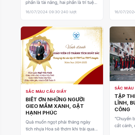
phần là tài năng, hai phần là trí tuệ,
trường TH
và ba phần là đam mê”. Thật vậy,
đón chào
16/07/2024 09:30
·
240 lượt
16/07/202
nhì…
SẮC MÀU 
SẮC MÀU CẦU GIẤY
TẬP THỂ
BIẾT ƠN NHỮNG NGƯỜI
LĨNH, 
GIEO MẦM XANH, GẶT
CÔNG
HẠNH PHÚC
“Chuyến b
Quả muốn ngọt phải tháng ngày
cất cánh,
tích nhựa Hoa sẽ thơm khi trải qua
cánh với 