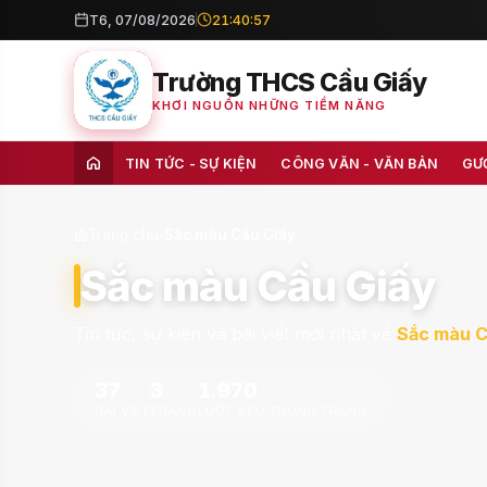
T6, 07/08/2026
21:40:58
Trường THCS Cầu Giấy
KHƠI NGUỒN NHỮNG TIỀM NĂNG
TIN TỨC - SỰ KIỆN
CÔNG VĂN - VĂN BẢN
GƯ
Trang chủ
›
Sắc màu Cầu Giấy
Sắc màu Cầu Giấy
Tin tức, sự kiện và bài viết mới nhất về
Sắc màu C
37
3
1.970
BÀI VIẾT
TRANG
LƯỢT XEM TRONG TRANG