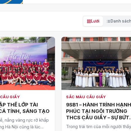
Lưới
Danh sác
SẮC MÀU CẦU GIẤY
CẦU GIẤY
9SB1 – HÀNH TRÌNH HẠN
ẬP THỂ LỚP TÀI
PHÚC TẠI NGÔI TRƯỜNG
CÁ TÍNH, SÁNG TẠO
THCS CẦU GIẤY – SỰ BỨT
ề, nắng vàng rực rỡ khắp
PHÁ ĐỂ THÀNH CÔNG: 100
Trong trái tim của mỗi người thầy
g Hà Nội cũng là lúc
% HỌC SINH ĐỖ CHUYÊN