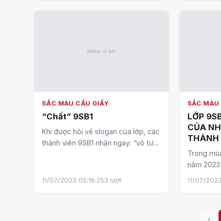
SẮC MÀU CẦU GIẤY
SẮC MÀU 
“Chất” 9SB1
LỚP 9SB
CỦA NH
Khi được hỏi về slogan của lớp, các
THÀNH 
thành viên 9SB1 nhận ngay: “vô tư
TRONG K
Trong mùa
vô đối”! Thật chẳng lẫn vào đâu
THPT
năm 2023
được! So…
Cầu Giấy 
11/07/2023 05:16
·
253 lượt
11/07/2023
trường có
‹