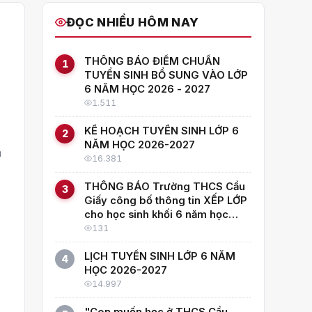
ĐỌC NHIỀU HÔM NAY
THÔNG BÁO ĐIỂM CHUẨN
1
TUYỂN SINH BỔ SUNG VÀO LỚP
6 NĂM HỌC 2026 - 2027
1.511
KẾ HOẠCH TUYỂN SINH LỚP 6
2
NĂM HỌC 2026-2027
m
16.381
THÔNG BÁO Trường THCS Cầu
3
Giấy công bố thông tin XẾP LỚP
cho học sinh khối 6 năm học
2026–2027
131
LỊCH TUYỂN SINH LỚP 6 NĂM
4
HỌC 2026-2027
14.997