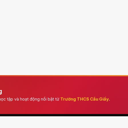
g
ọc tập và hoạt động nổi bật từ
Trường THCS Cầu Giấy
.