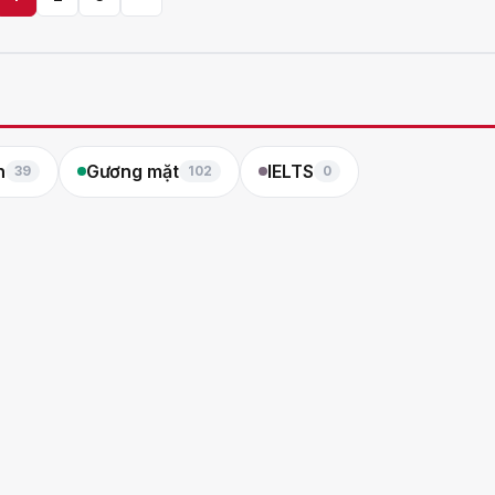
n
Gương mặt
IELTS
39
102
0