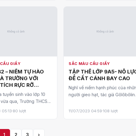
CẦU GIẤY
SẮC MÀU CẦU GIẤY
2 – NIỀM TỰ HÀO
TẬP THỂ LỚP 9A5- NỖ LỰ
À TRƯỜNG VỚI
ĐỂ CẤT CÁNH BAY CAO
TÍCH RỰC RỠ
Nghĩ về niềm hạnh phúc của nhữ
Ì THI VÀO LỚP 10
 tuyển sinh vào lớp 10
người gieo hạt, tác giả Gôlôbôlin
 vừa qua, Trường THCS
từng khẳng định: “Nếu người kỹ 
là một trong những ngôi
vui mừng…
 05:13
·
80 lượt
11/07/2023 04:59
·
108 lượt
 nhiều…
1
2
3
›