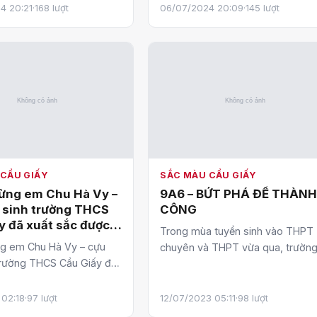
4 20:21
·
168 lượt
06/07/2024 20:09
·
145 lượt
g.…
THCS Cầu Giấy đ…
CẦU GIẤY
SẮC MÀU CẦU GIẤY
ng em Chu Hà Vy –
9A6 – BỨT PHÁ ĐỂ THÀN
 sinh trường THCS
CÔNG
y đã xuất sắc được
Trong mùa tuyển sinh vào THPT
c bổng ASEAN 2024
g em Chu Hà Vy – cựu
chuyên và THPT vừa qua, trườn
nh phủ Singapore !
trường THCS Cầu Giấy đã
THCS Cầu Giấy đã thu hái những
được trao học bổng
thành quả rực rỡ v…
24 của Chính…
 02:18
·
97 lượt
12/07/2023 05:11
·
98 lượt