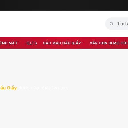
ƠNG MẶT
IELTS
SẮC MÀU CẦU GIẤY
VĂN HÓA CHÀO HỎI
ầu Giấy
được cập nhật liên tục.