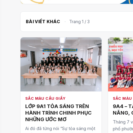
BÀI VIẾT KHÁC
·
Trang 1 / 3
SẮC MÀU CẦU GIẤY
SẮC MÀU 
LỚP 9A1 TỎA SÁNG TRÊN
9A4 – T
HÀNH TRÌNH CHINH PHỤC
NĂNG, 
NHỮNG ƯỚC MƠ
Tháng 7 v
Ai đó đã từng nói “Sự tỏa sáng một
phố phườn