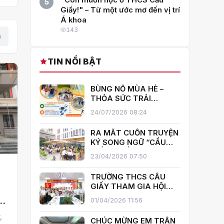
"Con muốn học ở THCS Cầu
5
Giấy!" – Từ một ước mơ đến vị trí
Á khoa
143
h
TIN NỔI BẬT
BÙNG NỔ MÙA HÈ –
THỎA SỨC TRẢI
NGHIỆM CÙNG CÂU
24/07/2026 08:24
LẠC BỘ HÈ 2026
TRƯỜNG THCS CẦU
RA MẮT CUỐN TRUYỆN
GIẤY!
KÝ SONG NGỮ “CẦU
GIẤY – MIỀN XANH NỞ
23/04/2026 07:50
HOA”, KHÁNH THÀNH
THƯ VIỆN MỞ, LAN TOẢ
TRƯỜNG THCS CẦU
H
VĂN HOÁ ĐỌC
GIẤY THAM GIA HỘI
THI GIÁO VIÊN DẠY GIỎI
01/04/2026 11:56
CẤP TRUNG HỌC CƠ SỞ
PHƯỜNG YÊN HOÀ
,
CHÚC MỪNG EM TRẦN