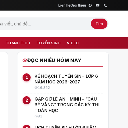
Liên hệ
Giới thiệu
Tìm
THÀNH TÍCH
TUYỂN SINH
VIDEO
ĐỌC NHIỀU HÔM NAY
KẾ HOẠCH TUYỂN SINH LỚP 6
1
NĂM HỌC 2026-2027
16.362
GẶP GỠ LÊ ANH MINH – “CẬU
2
BÉ VÀNG” TRONG CÁC KỲ THI
TOÁN HỌC
81
LỊCH TUYỂN SINH LỚP 6 NĂM