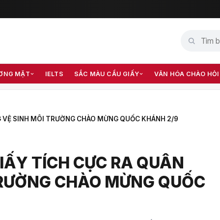
ƠNG MẶT
IELTS
SẮC MÀU CẦU GIẤY
VĂN HÓA CHÀO HỎI
 VỆ SINH MÔI TRƯỜNG CHÀO MỪNG QUỐC KHÁNH 2/9
IẤY TÍCH CỰC RA QUÂN
TRƯỜNG CHÀO MỪNG QUỐC