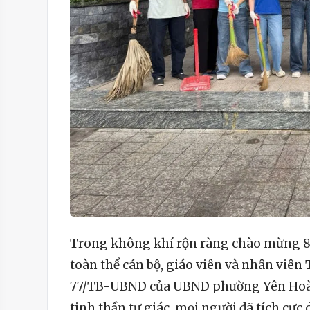
Trong không khí rộn ràng chào mừng 
toàn thể cán bộ, giáo viên và nhân viê
77/TB-UBND của UBND phường Yên Hoà, 
tinh thần tự giác, mọi người đã tích cực