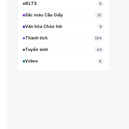
IELTS
0
Sắc màu Cầu Giấy
37
Văn hóa Chào hỏi
5
Thành tích
104
Tuyển sinh
43
Video
6