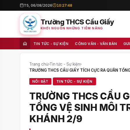
T5, 06/08/2026
10:27:50
Trường THCS Cầu Giấy
KHƠI NGUỒN NHỮNG TIỀM NĂNG
TIN TỨC - SỰ KIỆN
CÔNG VĂN - VĂN BẢN
GƯ
Trang chủ
›
Tin tức - Sự kiện
›
TRƯỜNG THCS CẦU GIẤY TÍCH CỰC RA QUÂN TỔNG
NỔI BẬT
TIN TỨC - SỰ KIỆN
TRƯỜNG THCS CẦU G
TỔNG VỆ SINH MÔI 
KHÁNH 2/9