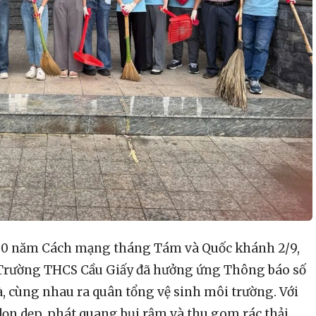
80 năm Cách mạng tháng Tám và Quốc khánh 2/9,
n Trường THCS Cầu Giấy đã hưởng ứng Thông báo số
cùng nhau ra quân tổng vệ sinh môi trường. Với
 dọn dẹp, phát quang bụi rậm và thu gom rác thải,