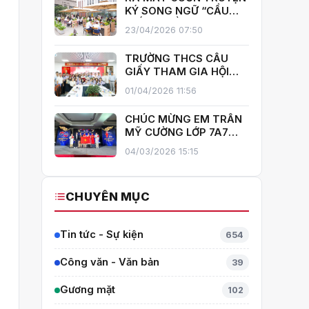
GIẤY!
KÝ SONG NGỮ “CẦU
GIẤY – MIỀN XANH NỞ
23/04/2026 07:50
HOA”, KHÁNH THÀNH
THƯ VIỆN MỞ, LAN TOẢ
TRƯỜNG THCS CẦU
VĂN HOÁ ĐỌC
GIẤY THAM GIA HỘI
THI GIÁO VIÊN DẠY GIỎI
01/04/2026 11:56
CẤP TRUNG HỌC CƠ SỞ
PHƯỜNG YÊN HOÀ
CHÚC MỪNG EM TRẦN
MỸ CƯỜNG LỚP 7A7
TỎA SÁNG TẠI THÁI
04/03/2026 15:15
LAN – MANG VỀ HUY
CHƯƠNG BẠC TOÁN
QUỐC TẾ ITMC 2026
CHUYÊN MỤC
Tin tức - Sự kiện
654
Công văn - Văn bản
39
Gương mặt
102