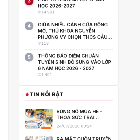
3
HỌC 2026-2027
14.981
GIỮA NHIỀU CÁNH CỬA RỘNG
4
MỞ, THỦ KHOA NGUYỄN
PHƯƠNG VY CHỌN THCS CẦU
GIẤY: "CON MUỐN HỌC CÙNG
118
NHỮNG NGƯỜI GIỎI NHẤT!"
THÔNG BÁO ĐIỂM CHUẨN
5
TUYỂN SINH BỔ SUNG VÀO LỚP
6 NĂM HỌC 2026 - 2027
1.491
TIN NỔI BẬT
BÙNG NỔ MÙA HÈ –
THỎA SỨC TRẢI
NGHIỆM CÙNG CÂU
24/07/2026 08:24
LẠC BỘ HÈ 2026
TRƯỜNG THCS CẦU
RA MẮT CUỐN TRUYỆN