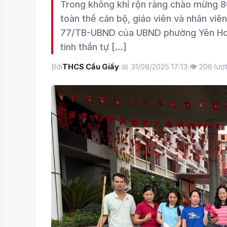
Trong không khí rộn ràng chào mừng 
toàn thể cán bộ, giáo viên và nhân v
77/TB-UBND của UBND phường Yên Hoà,
tinh thần tự […]
Bởi
THCS Cầu Giấy
·
📅 31/08/2025 17:13
·
👁
206
lượ