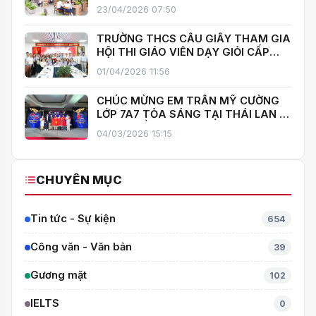
HOA”, KHÁNH THÀNH THƯ VIỆN MỞ,
23/04/2026 07:50
LAN TOẢ VĂN HOÁ ĐỌC
TRƯỜNG THCS CẦU GIẤY THAM GIA
HỘI THI GIÁO VIÊN DẠY GIỎI CẤP
TRUNG HỌC CƠ SỞ PHƯỜNG YÊN
01/04/2026 11:56
HOÀ
CHÚC MỪNG EM TRẦN MỸ CƯỜNG
LỚP 7A7 TỎA SÁNG TẠI THÁI LAN –
MANG VỀ HUY CHƯƠNG BẠC TOÁN
04/03/2026 15:15
QUỐC TẾ ITMC 2026
CHUYÊN MỤC
Tin tức - Sự kiện
654
Công văn - Văn bản
39
Gương mặt
102
IELTS
0