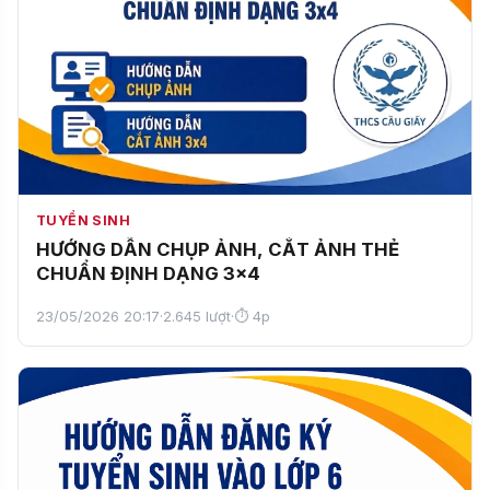
TUYỂN SINH
HƯỚNG DẪN CHỤP ẢNH, CẮT ẢNH THẺ
CHUẨN ĐỊNH DẠNG 3x4
23/05/2026 20:17
·
2.645 lượt
·
⏱ 4p