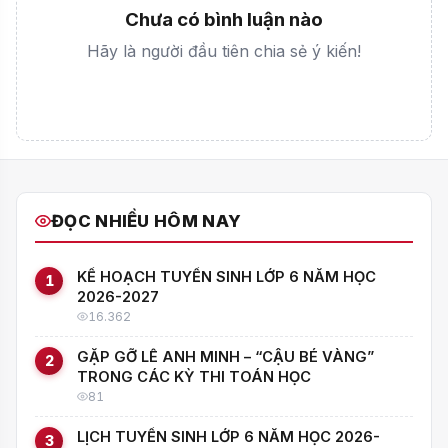
Chưa có bình luận nào
Hãy là người đầu tiên chia sẻ ý kiến!
ĐỌC NHIỀU HÔM NAY
KẾ HOẠCH TUYỂN SINH LỚP 6 NĂM HỌC
1
2026-2027
16.362
GẶP GỠ LÊ ANH MINH – “CẬU BÉ VÀNG”
2
TRONG CÁC KỲ THI TOÁN HỌC
81
LỊCH TUYỂN SINH LỚP 6 NĂM HỌC 2026-
3