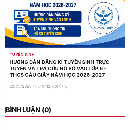
TUYỂN SINH
HƯỚNG DẪN ĐĂNG KÍ TUYỂN SINH TRỰC
TUYẾN VÀ TRA CỨU HỒ SƠ VÀO LỚP 6 –
THCS CẦU GIẤY NĂM HỌC 2026–2027
23/05/2026 17:51
·
9.112 lượt
·
⏱ 1p
BÌNH LUẬN (0)