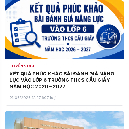
TUYỂN SINH
KẾT QUẢ PHÚC KHẢO BÀI ĐÁNH GIÁ NĂNG
LỰC VÀO LỚP 6 TRƯỜNG THCS CẦU GIẤY
NĂM HỌC 2026 – 2027
21/06/2026 12:27
·
807 lượt