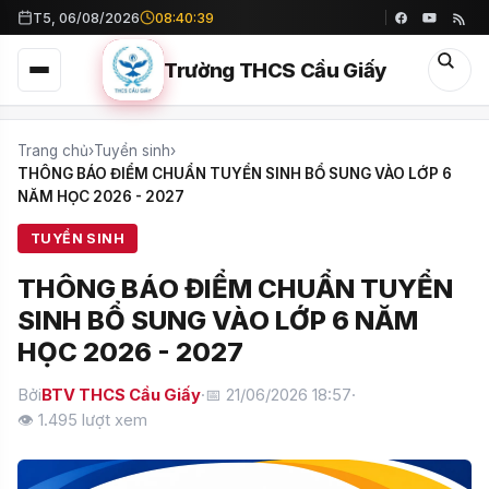
T5, 06/08/2026
08:40:40
Trường THCS Cầu Giấy
Trang chủ
›
Tuyển sinh
›
THÔNG BÁO ĐIỂM CHUẨN TUYỂN SINH BỔ SUNG VÀO LỚP 6
NĂM HỌC 2026 - 2027
TUYỂN SINH
THÔNG BÁO ĐIỂM CHUẨN TUYỂN
SINH BỔ SUNG VÀO LỚP 6 NĂM
HỌC 2026 - 2027
Bởi
BTV THCS Cầu Giấy
·
📅 21/06/2026 18:57
·
👁
1.495
lượt xem