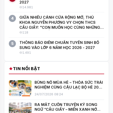
2027
14.981
GIỮA NHIỀU CÁNH CỬA RỘNG MỞ, THỦ
4
KHOA NGUYỄN PHƯƠNG VY CHỌN THCS
CẦU GIẤY: "CON MUỐN HỌC CÙNG NHỮNG
NGƯỜI GIỎI NHẤT!"
118
THÔNG BÁO ĐIỂM CHUẨN TUYỂN SINH BỔ
5
SUNG VÀO LỚP 6 NĂM HỌC 2026 - 2027
1.491
TIN NỔI BẬT
BÙNG NỔ MÙA HÈ – THỎA SỨC TRẢI
NGHIỆM CÙNG CÂU LẠC BỘ HÈ 2026
TRƯỜNG THCS CẦU GIẤY!
24/07/2026 08:24
RA MẮT CUỐN TRUYỆN KÝ SONG
NGỮ “CẦU GIẤY – MIỀN XANH NỞ