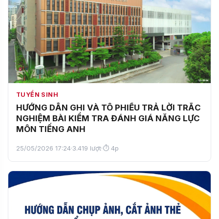
TUYỂN SINH
HƯỚNG DẪN GHI VÀ TÔ PHIẾU TRẢ LỜI TRẮC
NGHIỆM BÀI KIỂM TRA ĐÁNH GIÁ NĂNG LỰC
MÔN TIẾNG ANH
25/05/2026 17:24
·
3.419 lượt
·
⏱ 4p