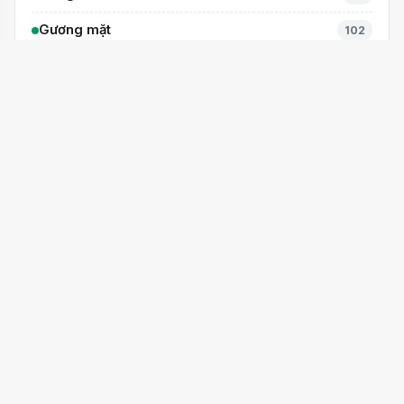
Gương mặt
102
IELTS
0
Sắc màu Cầu Giấy
37
Văn hóa Chào hỏi
5
Thành tích
104
Tuyển sinh
43
Video
6