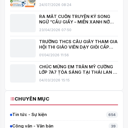
TRƯỜNG THCS CẦU GIẤY!
24/07/2026 08:24
RA MẮT CUỐN TRUYỆN KÝ SONG
NGỮ “CẦU GIẤY – MIỀN XANH NỞ
HOA”, KHÁNH THÀNH THƯ VIỆN MỞ,
23/04/2026 07:50
LAN TOẢ VĂN HOÁ ĐỌC
TRƯỜNG THCS CẦU GIẤY THAM GIA
HỘI THI GIÁO VIÊN DẠY GIỎI CẤP
TRUNG HỌC CƠ SỞ PHƯỜNG YÊN
01/04/2026 11:56
HOÀ
CHÚC MỪNG EM TRẦN MỸ CƯỜNG
LỚP 7A7 TỎA SÁNG TẠI THÁI LAN –
MANG VỀ HUY CHƯƠNG BẠC TOÁN
04/03/2026 15:15
QUỐC TẾ ITMC 2026
CHUYÊN MỤC
Tin tức - Sự kiện
654
Công văn - Văn bản
39