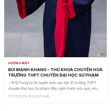
GƯƠNG MẶT
BÙI MẠNH KHANG – THỦ KHOA CHUYÊN HOÁ
TRƯỜNG THPT CHUYÊN ĐẠI HỌC SƯ PHẠM
✨🌹👏Trong kỳ thi tuyển sinh vào lớp 10 trường THPT
chuyên Đại học Sư phạm đầy cạnh tranh vừa qua, em
Bùi Mạnh…
27/06/2025 19:00
·
221 lượt