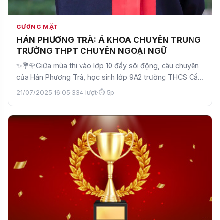
GƯƠNG MẶT
HÁN PHƯƠNG TRÀ: Á KHOA CHUYÊN TRUNG
TRƯỜNG THPT CHUYÊN NGOẠI NGỮ
✨💐🌹Giữa mùa thi vào lớp 10 đầy sôi động, câu chuyện
của Hán Phương Trà, học sinh lớp 9A2 trường THCS Cầu
Giấ…
21/07/2025 16:05
·
334 lượt
·
⏱ 5p