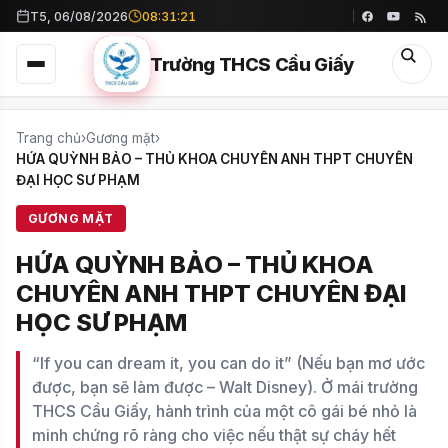
T5, 06/08/2026
08:31:23
Trường THCS Cầu Giấy
Trang chủ
›
Gương mặt
›
HỨA QUỲNH BẢO – THỦ KHOA CHUYÊN ANH THPT CHUYÊN
ĐẠI HỌC SƯ PHẠM
GƯƠNG MẶT
HỨA QUỲNH BẢO – THỦ KHOA
CHUYÊN ANH THPT CHUYÊN ĐẠI
HỌC SƯ PHẠM
“If you can dream it, you can do it” (Nếu bạn mơ ước
được, bạn sẽ làm được – Walt Disney). Ở mái trường
THCS Cầu Giấy, hành trình của một cô gái bé nhỏ là
minh chứng rõ ràng cho việc nếu thật sự cháy hết