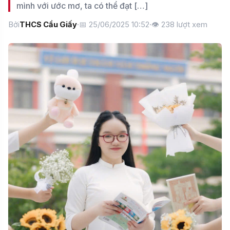
mình với ước mơ, ta có thể đạt […]
Bởi
THCS Cầu Giấy
·
📅 25/06/2025 10:52
·
👁
238
lượt xem