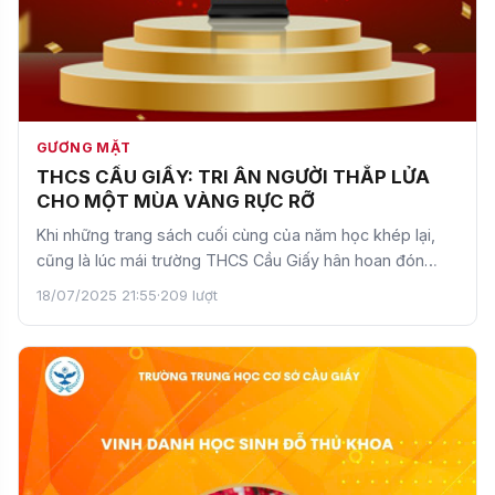
GƯƠNG MẶT
THCS CẦU GIẤY: TRI ÂN NGƯỜI THẮP LỬA
CHO MỘT MÙA VÀNG RỰC RỠ
Khi những trang sách cuối cùng của năm học khép lại,
cũng là lúc mái trường THCS Cầu Giấy hân hoan đón
nhận mộ…
18/07/2025 21:55
·
209 lượt