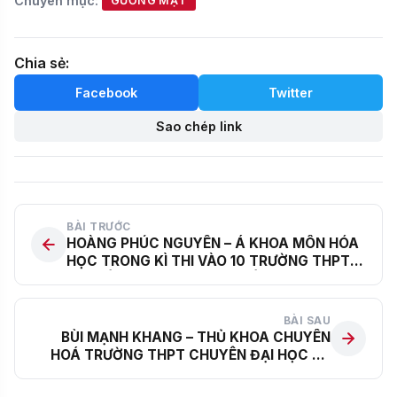
Chuyên mục:
GƯƠNG MẶT
Chia sẻ:
Facebook
Twitter
Sao chép link
BÀI TRƯỚC
HOÀNG PHÚC NGUYÊN – Á KHOA MÔN HÓA
HỌC TRONG KÌ THI VÀO 10 TRƯỜNG THPT
CHUYÊN KHOA HỌC TỰ NHIÊN
BÀI SAU
BÙI MẠNH KHANG – THỦ KHOA CHUYÊN
HOÁ TRƯỜNG THPT CHUYÊN ĐẠI HỌC SƯ
PHẠM