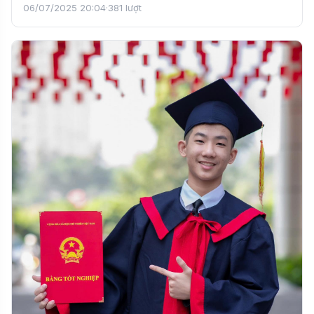
học sinh…
06/07/2025 20:04
·
381 lượt