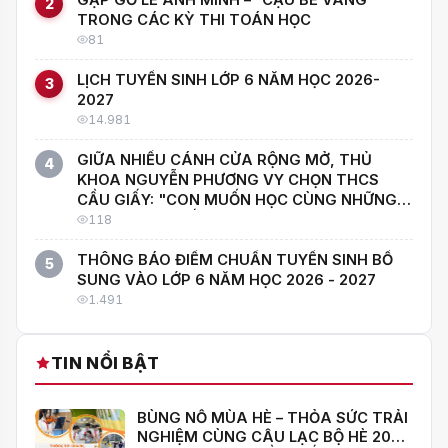
GẶP GỠ LÊ ANH MINH – “CẬU BÉ VÀNG”
2
TRONG CÁC KỲ THI TOÁN HỌC
81
LỊCH TUYỂN SINH LỚP 6 NĂM HỌC 2026-
3
2027
14.981
GIỮA NHIỀU CÁNH CỬA RỘNG MỞ, THỦ
4
KHOA NGUYỄN PHƯƠNG VY CHỌN THCS
CẦU GIẤY: "CON MUỐN HỌC CÙNG NHỮNG
NGƯỜI GIỎI NHẤT!"
118
THÔNG BÁO ĐIỂM CHUẨN TUYỂN SINH BỔ
5
SUNG VÀO LỚP 6 NĂM HỌC 2026 - 2027
1.491
TIN NỔI BẬT
BÙNG NỔ MÙA HÈ – THỎA SỨC TRẢI
NGHIỆM CÙNG CÂU LẠC BỘ HÈ 2026