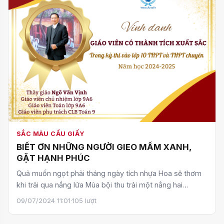
SẮC MÀU CẦU GIẤY
BIẾT ƠN NHỮNG NGƯỜI GIEO MẦM XANH,
GẶT HẠNH PHÚC
Quả muốn ngọt phải tháng ngày tích nhựa Hoa sẽ thơm
khi trải qua nắng lửa Mùa bội thu trải một nắng hai
sương…
09/07/2024 11:01
·
105 lượt