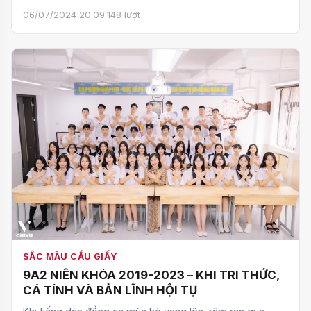
Giấy đ…
06/07/2024 20:09
·
148 lượt
SẮC MÀU CẦU GIẤY
9A2 NIÊN KHÓA 2019-2023 – KHI TRI THỨC,
CÁ TÍNH VÀ BẢN LĨNH HỘI TỤ