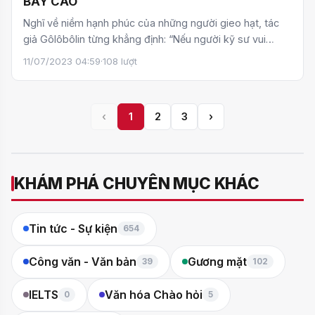
BAY CAO
Nghĩ về niềm hạnh phúc của những người gieo hạt, tác
giả Gôlôbôlin từng khẳng định: “Nếu người kỹ sư vui
mừng…
11/07/2023 04:59
·
108 lượt
‹
1
2
3
›
KHÁM PHÁ CHUYÊN MỤC KHÁC
Tin tức - Sự kiện
654
Công văn - Văn bản
Gương mặt
39
102
IELTS
Văn hóa Chào hỏi
0
5