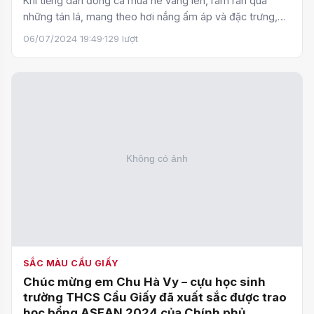
Khi tiếng dàn đồng ca mùa hè vang lên, râm ran qua
những tán lá, mang theo hơi nắng ấm áp và đặc trưng,
một mù…
06/07/2024 19:49
·
129 lượt
SẮC MÀU CẦU GIẤY
Chúc mừng em Chu Hà Vy – cựu học sinh
trường THCS Cầu Giấy đã xuất sắc được trao
học bổng ASEAN 2024 của Chính phủ