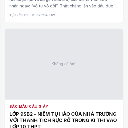
nhận ngay: “vô tư vô đối”! Thật chẳng lẫn vào đâu được!
So…
11/07/2023 05:16
·
254 lượt
SẮC MÀU CẦU GIẤY
LỚP 9SB2 – NIỀM TỰ HÀO CỦA NHÀ TRƯỜNG
VỚI THÀNH TÍCH RỰC RỠ TRONG KÌ THI VÀO
LỚP 10 THPT