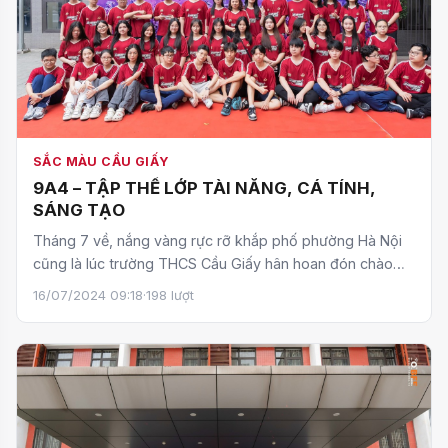
SẮC MÀU CẦU GIẤY
9A4 – TẬP THỂ LỚP TÀI NĂNG, CÁ TÍNH,
SÁNG TẠO
Tháng 7 về, nắng vàng rực rỡ khắp phố phường Hà Nội
cũng là lúc trường THCS Cầu Giấy hân hoan đón chào
những “…
16/07/2024 09:18
·
198 lượt