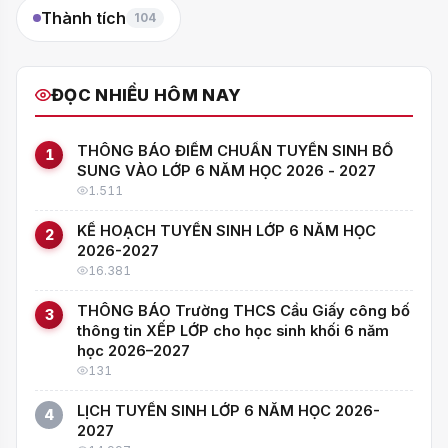
Thành tích
104
ĐỌC NHIỀU HÔM NAY
THÔNG BÁO ĐIỂM CHUẨN TUYỂN SINH BỔ
1
SUNG VÀO LỚP 6 NĂM HỌC 2026 - 2027
1.511
KẾ HOẠCH TUYỂN SINH LỚP 6 NĂM HỌC
2
2026-2027
16.381
THÔNG BÁO Trường THCS Cầu Giấy công bố
3
thông tin XẾP LỚP cho học sinh khối 6 năm
học 2026–2027
131
LỊCH TUYỂN SINH LỚP 6 NĂM HỌC 2026-
4
2027