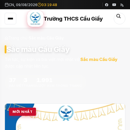
CN, 09/08/2026
03:19:50
Trường THCS Cầu Giấy
Trang chủ
›
Sắc màu Cầu Giấy
Sắc màu Cầu Giấy
Tin tức, sự kiện và bài viết mới nhất về
Sắc màu Cầu Giấy
được cập nhật liên tục.
37
3
1.991
BÀI VIẾT
TRANG
LƯỢT XEM TRONG TRANG
MỚI NHẤT