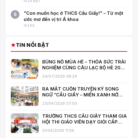
14.997
"Con muốn học ở THCS Cầu Giấy!" – Từ một
5
ước mơ đến vị trí Á khoa
143
TIN NỔI BẬT
BÙNG NỔ MÙA HÈ – THỎA SỨC TRẢI
NGHIỆM CÙNG CÂU LẠC BỘ HÈ 2026
TRƯỜNG THCS CẦU GIẤY!
24/07/2026 08:24
RA MẮT CUỐN TRUYỆN KÝ SONG
NGỮ “CẦU GIẤY – MIỀN XANH NỞ
HOA”, KHÁNH THÀNH THƯ VIỆN MỞ,
23/04/2026 07:50
LAN TOẢ VĂN HOÁ ĐỌC
TRƯỜNG THCS CẦU GIẤY THAM GIA
HỘI THI GIÁO VIÊN DẠY GIỎI CẤP
TRUNG HỌC CƠ SỞ PHƯỜNG YÊN
01/04/2026 11:56
HOÀ