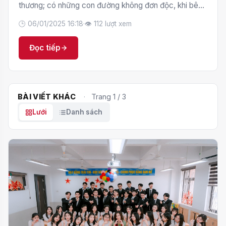
thương; có những con đường không đơn độc, khi bên
ta luôn có ánh mắt ấm áp dõi theo; có những thiếu
🕒 06/01/2025 16:18
·
👁 112 lượt xem
khuyết được phủ đầy bởi những bao dung… Hãy sưởi
ấm bằng đốm […]
Đọc tiếp
BÀI VIẾT KHÁC
·
Trang 1 / 3
Lưới
Danh sách