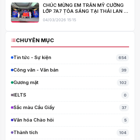
CHÚC MỪNG EM TRẦN MỸ CƯỜNG
LỚP 7A7 TỎA SÁNG TẠI THÁI LAN –
MANG VỀ HUY CHƯƠNG BẠC TOÁN
04/03/2026 15:15
QUỐC TẾ ITMC 2026
CHUYÊN MỤC
Tin tức - Sự kiện
654
Công văn - Văn bản
39
Gương mặt
102
IELTS
0
Sắc màu Cầu Giấy
37
Văn hóa Chào hỏi
5
Thành tích
104