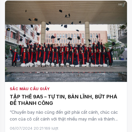
SẮC MÀU CẦU GIẤY
TẬP THỂ 9A5 – TỰ TIN, BẢN LĨNH, BỨT PHÁ
ĐỂ THÀNH CÔNG
“Chuyến bay nào cũng đến giờ phải cất cánh, chúc các
con của cô cất cánh với thật nhiều may mắn và thành
công.…
06/07/2024 20:21
·
169 lượt