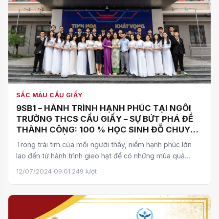
SẮC MÀU CẦU GIẤY
9SB1 – HÀNH TRÌNH HẠNH PHÚC TẠI NGÔI
TRƯỜNG THCS CẦU GIẤY – SỰ BỨT PHÁ ĐỂ
THÀNH CÔNG: 100 % HỌC SINH ĐỖ CHUYÊN
VÀ SONG BẰNG TÚ TÀI TRONG KÌ THI VÀO
Trong trái tim của mỗi người thầy, niềm hạnh phúc lớn
LỚP 10 THPT CHUYÊN NĂM HỌC 2024-2025
lao đến từ hành trình gieo hạt để có những mùa quả
ngọt.…
12/07/2024 09:01
·
249 lượt