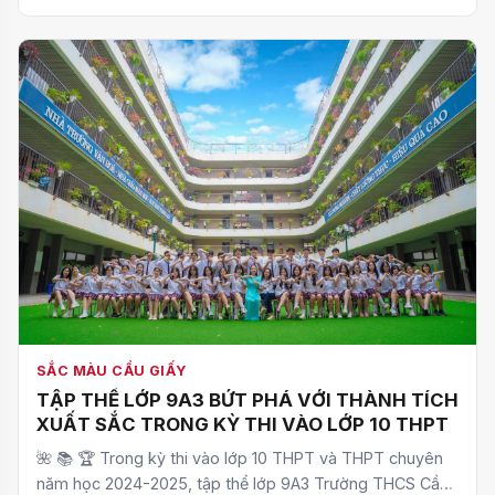
SẮC MÀU CẦU GIẤY
TẬP THỂ LỚP 9A3 BỨT PHÁ VỚI THÀNH TÍCH
XUẤT SẮC TRONG KỲ THI VÀO LỚP 10 THPT
🌺 📚 🏆 Trong kỳ thi vào lớp 10 THPT và THPT chuyên
năm học 2024-2025, tập thể lớp 9A3 Trường THCS Cầu