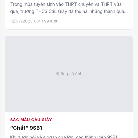
Trong mùa tuyển sinh vào THPT chuyên và THPT vừa
qua, trường THCS Cầu Giấy đã thu hái những thành quả
rực rỡ v…
12/07/2023 05:11
·
99 lượt
SẮC MÀU CẦU GIẤY
“Chất” 9SB1
Khi được hỏi về slogan của lớp, các thành viên 9SB1