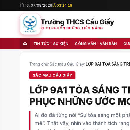
T6, 07/08/2026
03:14:20
Trường THCS Cầu Giấy
KHƠI NGUỒN NHỮNG TIỀM NĂNG
TIN TỨC - SỰ KIỆN
CÔNG VĂN - VĂN BẢN
GƯ
Trang chủ
›
Sắc màu Cầu Giấy
›
LỚP 9A1 TỎA SÁNG T
SẮC MÀU CẦU GIẤY
LỚP 9A1 TỎA SÁNG T
PHỤC NHỮNG ƯỚC M
Ai đó đã từng nói “Sự tỏa sáng một phần
mê”. Thật vậy, nhìn vào thành tích rạ