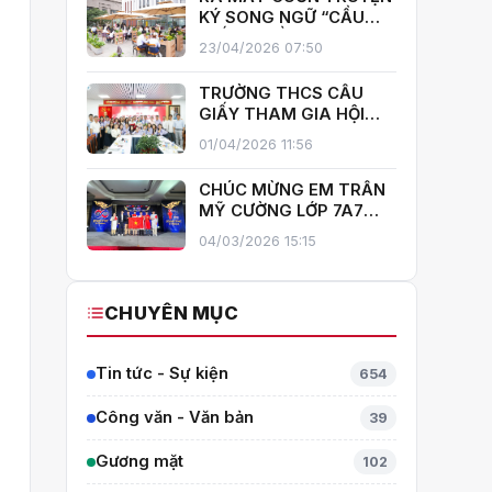
GIẤY!
KÝ SONG NGỮ “CẦU
GIẤY – MIỀN XANH NỞ
23/04/2026 07:50
HOA”, KHÁNH THÀNH
THƯ VIỆN MỞ, LAN TOẢ
TRƯỜNG THCS CẦU
VĂN HOÁ ĐỌC
GIẤY THAM GIA HỘI
THI GIÁO VIÊN DẠY GIỎI
01/04/2026 11:56
CẤP TRUNG HỌC CƠ SỞ
PHƯỜNG YÊN HOÀ
CHÚC MỪNG EM TRẦN
MỸ CƯỜNG LỚP 7A7
TỎA SÁNG TẠI THÁI
04/03/2026 15:15
LAN – MANG VỀ HUY
CHƯƠNG BẠC TOÁN
QUỐC TẾ ITMC 2026
CHUYÊN MỤC
Tin tức - Sự kiện
654
Công văn - Văn bản
39
Gương mặt
102