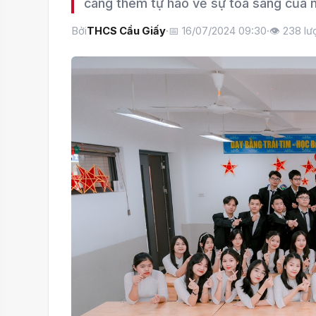
càng thêm tự hào về sự tỏa sáng của 
Bởi
THCS Cầu Giấy
·
📅 16/07/2024 09:30
·
👁
238
lư