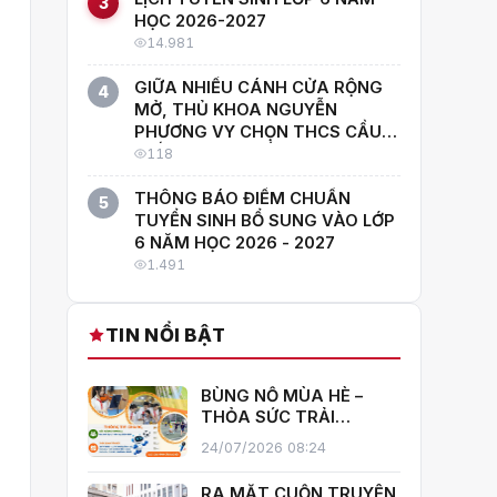
3
HỌC 2026-2027
14.981
GIỮA NHIỀU CÁNH CỬA RỘNG
4
MỞ, THỦ KHOA NGUYỄN
PHƯƠNG VY CHỌN THCS CẦU
GIẤY: "CON MUỐN HỌC CÙNG
118
NHỮNG NGƯỜI GIỎI NHẤT!"
THÔNG BÁO ĐIỂM CHUẨN
5
TUYỂN SINH BỔ SUNG VÀO LỚP
6 NĂM HỌC 2026 - 2027
1.491
TIN NỔI BẬT
BÙNG NỔ MÙA HÈ –
THỎA SỨC TRẢI
NGHIỆM CÙNG CÂU
24/07/2026 08:24
LẠC BỘ HÈ 2026
TRƯỜNG THCS CẦU
RA MẮT CUỐN TRUYỆN