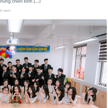
những chiến binh […]
ợt xem