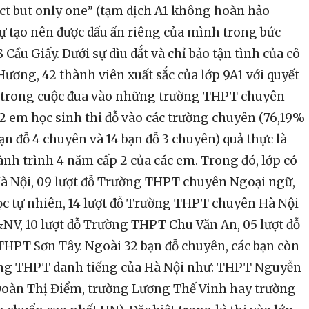
ct but only one” (tạm dịch A1 không hoàn hảo
sự tạo nên được dấu ấn riêng của mình trong bức
ầu Giấy. Dưới sự dìu dắt và chỉ bảo tận tình của cô
ơng, 42 thành viên xuất sắc của lớp 9A1 với quyết
rỡ trong cuộc đua vào những trường THPT chuyên
42 em học sinh thi đỗ vào các trường chuyên (76,19%
bạn đỗ 4 chuyên và 14 bạn đỗ 3 chuyên) quả thực là
ành trình 4 năm cấp 2 của các em. Trong đó, lớp có
 Nội, 09 lượt đỗ Trường THPT chuyên Ngoại ngữ,
c tự nhiên, 14 lượt đỗ Trường THPT chuyên Hà Nội
V, 10 lượt đỗ Trường THPT Chu Văn An, 05 lượt đỗ
HPT Sơn Tây. Ngoài 32 bạn đỗ chuyên, các bạn còn
ường THPT danh tiếng của Hà Nội như: THPT Nguyễn
Đoàn Thị Điểm, trường Lương Thế Vinh hay trường