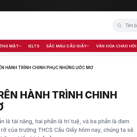
ƠNG MẶT
IELTS
SẮC MÀU CẦU GIẤY
VĂN HÓA CHÀO HỎI
RÊN HÀNH TRÌNH CHINH PHỤC NHỮNG ƯỚC MƠ
RÊN HÀNH TRÌNH CHINH
Ơ
 là tài năng, hai phần là trí tuệ, và ba phần là đam
ng rỡ của trường THCS Cầu Giấy hôm nay, chúng ta sẽ