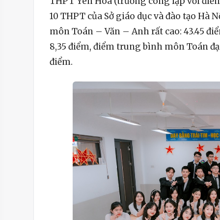
THPT Yên Hoà (trường công lập với điểm 
10 THPT của Sở giáo dục và đào tạo Hà Nộ
môn Toán – Văn – Anh rất cao: 43.45 đi
8,35 điểm, điểm trung bình môn Toán đạ
điểm.