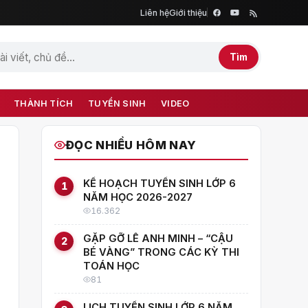
Liên hệ
Giới thiệu
Tìm
THÀNH TÍCH
TUYỂN SINH
VIDEO
ĐỌC NHIỀU HÔM NAY
KẾ HOẠCH TUYỂN SINH LỚP 6
1
NĂM HỌC 2026-2027
16.362
GẶP GỠ LÊ ANH MINH – “CẬU
2
BÉ VÀNG” TRONG CÁC KỲ THI
TOÁN HỌC
81
LỊCH TUYỂN SINH LỚP 6 NĂM