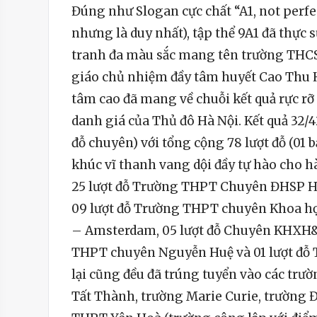
Đúng như Slogan cực chất “A1, not perfe
nhưng là duy nhất), tập thể 9A1 đã thực 
tranh đa màu sắc mang tên trường THCS C
giáo chủ nhiệm đầy tâm huyết Cao Thu Hư
tâm cao đã mang về chuỗi kết quả rực 
danh giá của Thủ đô Hà Nội. Kết quả 32/
đỗ chuyên) với tổng cộng 78 lượt đỗ (01 
khúc vĩ thanh vang dội đầy tự hào cho h
25 lượt đỗ Trường THPT Chuyên ĐHSP Hà
09 lượt đỗ Trường THPT chuyên Khoa họ
– Amsterdam, 05 lượt đỗ Chuyên KHXH&N
THPT chuyên Nguyễn Huệ và 01 lượt đỗ T
lại cũng đều đã trúng tuyển vào các tr
Tất Thành, trường Marie Curie, trường 