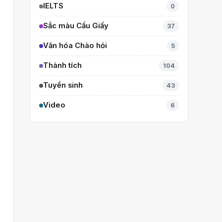
IELTS
0
Sắc màu Cầu Giấy
37
Văn hóa Chào hỏi
5
Thành tích
104
Tuyển sinh
43
Video
6