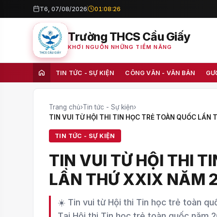
T6, 07/08/2026
01:08:27
Trường THCS Cầu Giấy
KHƠI NGUỒN NHỮNG TIỀM NĂNG
TIN TỨC - SỰ KIỆN
CÔNG VĂN - VĂN BẢN
GƯ
Trang chủ
›
Tin tức - Sự kiện
›
TIN VUI TỪ HỘI THI TIN HỌC TRẺ TOÀN QUỐC LẦN
TIN TỨC - SỰ KIỆN
TIN VUI TỪ HỘI THI 
LẦN THỨ XXIX NĂM 
☀️ Tin vui từ Hội thi Tin học trẻ toàn
Tại Hội thi Tin học trẻ toàn quốc năm