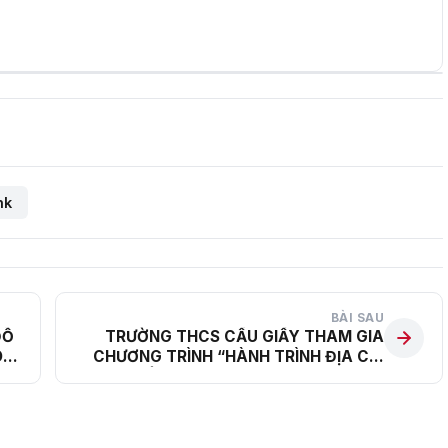
nk
BÀI SAU
ĐỖ
TRƯỜNG THCS CẦU GIẤY THAM GIA
O
CHƯƠNG TRÌNH “HÀNH TRÌNH ĐỊA CHỈ
ĐỎ”, DÂNG HƯƠNG TƯỞNG NIỆM CÁC
ANH HÙNG LIỆT SĨ NHÂN DỊP KỈ NIỆM
NGÀY THƯƠNG BINH LIỆT SĨ 27-7