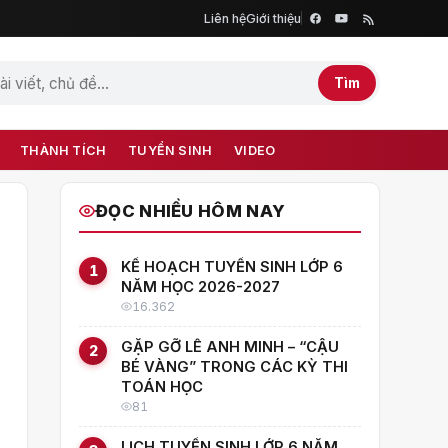
Liên hệ
Giới thiệu
Tìm
THÀNH TÍCH
TUYỂN SINH
VIDEO
ĐỌC NHIỀU HÔM NAY
KẾ HOẠCH TUYỂN SINH LỚP 6
1
NĂM HỌC 2026-2027
16.362
GẶP GỠ LÊ ANH MINH – “CẬU
2
BÉ VÀNG” TRONG CÁC KỲ THI
TOÁN HỌC
81
LỊCH TUYỂN SINH LỚP 6 NĂM