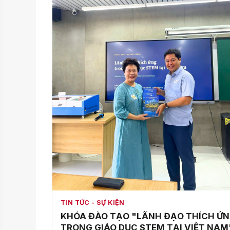
TIN TỨC - SỰ KIỆN
KHÓA ĐÀO TẠO "LÃNH ĐẠO THÍCH Ứ
TRONG GIÁO DỤC STEM TẠI VIỆT NAM