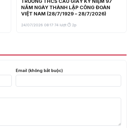
TRƯỜNG THCS CẦU GIẤY KỶ NIỆM 97
NĂM NGÀY THÀNH LẬP CÔNG ĐOÀN
VIỆT NAM (28/7/1929 – 28/7/2026)
24/07/2026 08:17
·
74 lượt
·
⏱ 2p
Email (không bắt buộc)