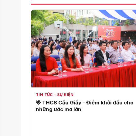
TIN TỨC - SỰ KIỆN
🌟 THCS Cầu Giấy – Điểm khởi đầu cho
những ước mơ lớn