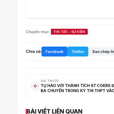
Chuyên mục:
TIN TỨC - SỰ KIỆN
Chia sẻ:
Facebook
Twitter
Sao chép li
BÀI TRƯỚC
TỰ HÀO VỚI THÀNH TÍCH 67 CGERS 
BA CHUYÊN TRONG KỲ THI THPT VÀ
LỚP 10 NĂM HỌC 2022 – 2023
BÀI VIẾT LIÊN QUAN