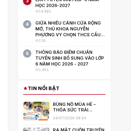
3
HỌC 2026-2027
14.981
GIỮA NHIỀU CÁNH CỬA RỘNG
4
MỞ, THỦ KHOA NGUYỄN
PHƯƠNG VY CHỌN THCS CẦU
GIẤY: "CON MUỐN HỌC CÙNG
118
NHỮNG NGƯỜI GIỎI NHẤT!"
THÔNG BÁO ĐIỂM CHUẨN
5
TUYỂN SINH BỔ SUNG VÀO LỚP
6 NĂM HỌC 2026 - 2027
1.491
TIN NỔI BẬT
BÙNG NỔ MÙA HÈ –
THỎA SỨC TRẢI
NGHIỆM CÙNG CÂU
24/07/2026 08:24
LẠC BỘ HÈ 2026
TRƯỜNG THCS CẦU
RA MẮT CUỐN TRUYỆN