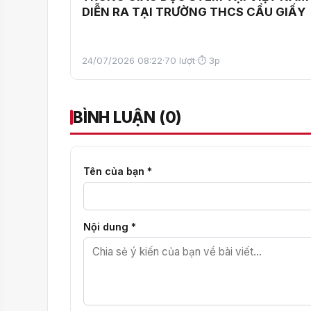
DIỄN RA TẠI TRƯỜNG THCS CẦU GIẤY
24/07/2026 08:22
·
70 lượt
·
⏱ 3p
BÌNH LUẬN (0)
Tên của bạn *
Nội dung *