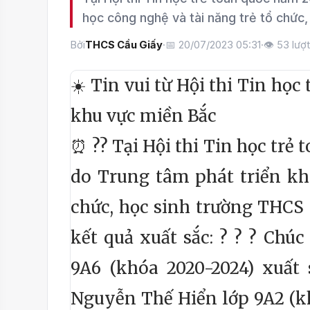
học công nghệ và tài năng trẻ tổ chức
Bởi
THCS Cầu Giấy
·
📅 20/07/2023 05:31
·
👁
53
lượ
☀️ Tin vui từ Hội thi Tin họ
khu vực miền Bắc
⏰
?
?
Tại Hội thi Tin học trẻ
do Trung tâm phát triển kh
chức, học sinh trường THCS 
kết quả xuất sắc: ?
?
?
Chúc 
9A6 (khóa 2020-2024) xuất 
Nguyễn Thế Hiển lớp 9A2 (kh