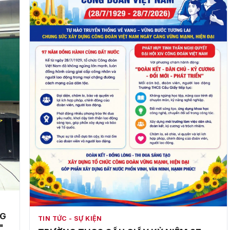
NG
TIN TỨC - SỰ KIỆN
"