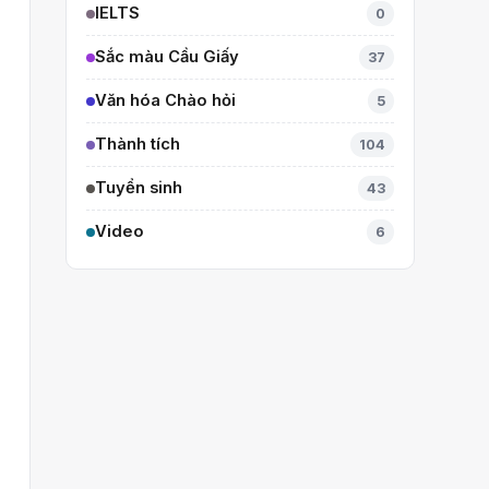
IELTS
0
Sắc màu Cầu Giấy
37
Văn hóa Chào hỏi
5
Thành tích
104
Tuyển sinh
43
Video
6