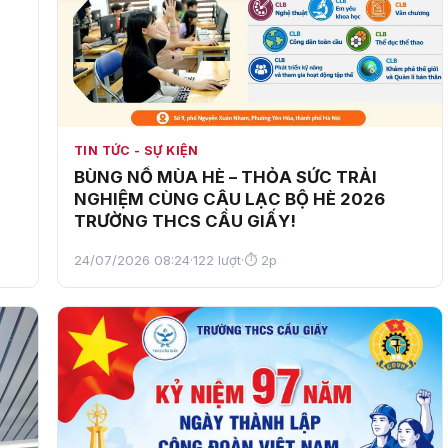
TIN TỨC - SỰ KIỆN
BÙNG NỔ MÙA HÈ – THỎA SỨC TRẢI
NGHIỆM CÙNG CÂU LẠC BỘ HÈ 2026
TRƯỜNG THCS CẦU GIẤY!
24/07/2026 08:24
·
122 lượt
·
⏱ 2p