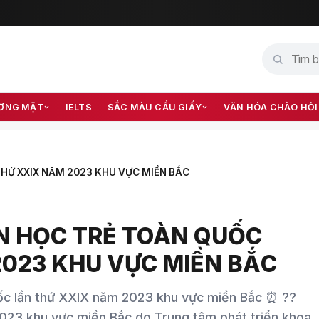
ƠNG MẶT
IELTS
SẮC MÀU CẦU GIẤY
VĂN HÓA CHÀO HỎI
 THỨ XXIX NĂM 2023 KHU VỰC MIỀN BẮC
TIN HỌC TRẺ TOÀN QUỐC
2023 KHU VỰC MIỀN BẮC
 quốc lần thứ XXIX năm 2023 khu vực miền Bắc ⏰ ??
 2023 khu vực miền Bắc do Trung tâm phát triển khoa