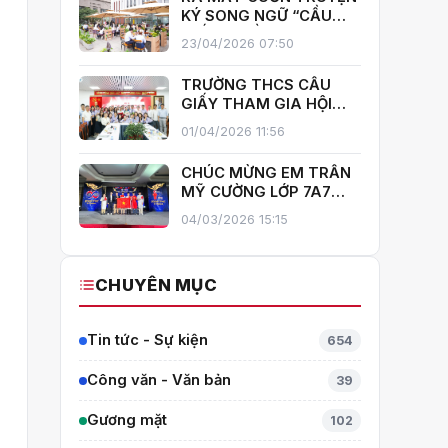
GIẤY!
KÝ SONG NGỮ “CẦU
GIẤY – MIỀN XANH NỞ
23/04/2026 07:50
HOA”, KHÁNH THÀNH
THƯ VIỆN MỞ, LAN TOẢ
TRƯỜNG THCS CẦU
VĂN HOÁ ĐỌC
GIẤY THAM GIA HỘI
THI GIÁO VIÊN DẠY GIỎI
01/04/2026 11:56
CẤP TRUNG HỌC CƠ SỞ
PHƯỜNG YÊN HOÀ
CHÚC MỪNG EM TRẦN
MỸ CƯỜNG LỚP 7A7
TỎA SÁNG TẠI THÁI
04/03/2026 15:15
LAN – MANG VỀ HUY
CHƯƠNG BẠC TOÁN
QUỐC TẾ ITMC 2026
CHUYÊN MỤC
Tin tức - Sự kiện
654
Công văn - Văn bản
39
Gương mặt
102