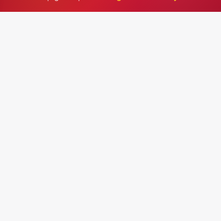
Đăng ký
Trường THCS Cầu Giấy
Kênh thông tin chính thức của nhà trường, cập nhật
thông báo, hoạt động học tập, tuyển sinh, văn bản và
những dấu ấn trong đời sống học đường.
Số 9, phố Nguyễn Xuân Nham, phường Yên Hòa, thành phố
Hà Nội
024 63285768
c2caugiay-cg@hanoiedu.vn