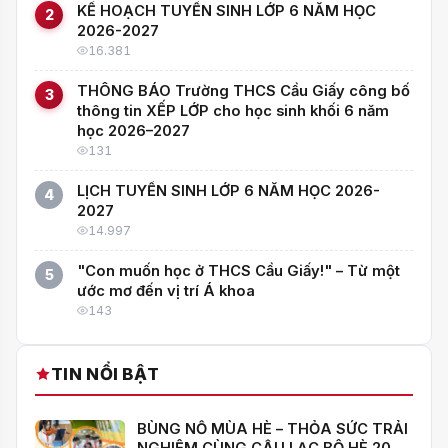
KẾ HOẠCH TUYỂN SINH LỚP 6 NĂM HỌC
2
2026-2027
16.381
THÔNG BÁO Trường THCS Cầu Giấy công bố
3
thông tin XẾP LỚP cho học sinh khối 6 năm
học 2026–2027
131
LỊCH TUYỂN SINH LỚP 6 NĂM HỌC 2026-
4
2027
14.997
"Con muốn học ở THCS Cầu Giấy!" – Từ một
5
ước mơ đến vị trí Á khoa
143
TIN NỔI BẬT
BÙNG NỔ MÙA HÈ – THỎA SỨC TRẢI