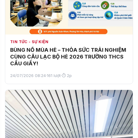
TIN TỨC - SỰ KIỆN
BÙNG NỔ MÙA HÈ – THỎA SỨC TRẢI NGHIỆM
CÙNG CÂU LẠC BỘ HÈ 2026 TRƯỜNG THCS
CẦU GIẤY!
24/07/2026 08:24
·
161 lượt
·
⏱ 2p