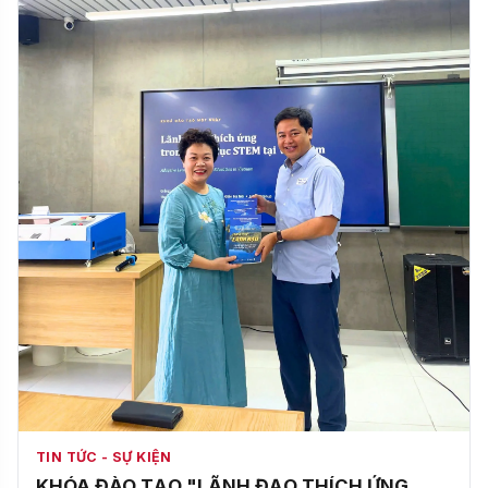
TIN TỨC - SỰ KIỆN
KHÓA ĐÀO TẠO "LÃNH ĐẠO THÍCH ỨNG