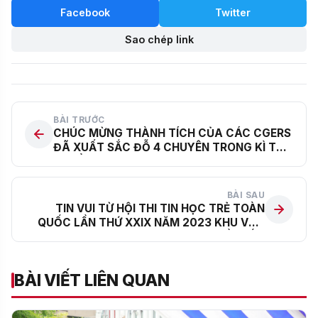
Facebook
Twitter
Sao chép link
BÀI TRƯỚC
CHÚC MỪNG THÀNH TÍCH CỦA CÁC CGERS
ĐÃ XUẤT SẮC ĐỖ 4 CHUYÊN TRONG KÌ THI
TUYỂN SINH VÀO LỚP 10
BÀI SAU
TIN VUI TỪ HỘI THI TIN HỌC TRẺ TOÀN
QUỐC LẦN THỨ XXIX NĂM 2023 KHU VỰC
MIỀN BẮC
BÀI VIẾT LIÊN QUAN