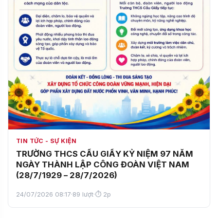
TIN TỨC - SỰ KIỆN
TRƯỜNG THCS CẦU GIẤY KỶ NIỆM 97 NĂM
NGÀY THÀNH LẬP CÔNG ĐOÀN VIỆT NAM
(28/7/1929 – 28/7/2026)
24/07/2026 08:17
·
89 lượt
·
⏱ 2p