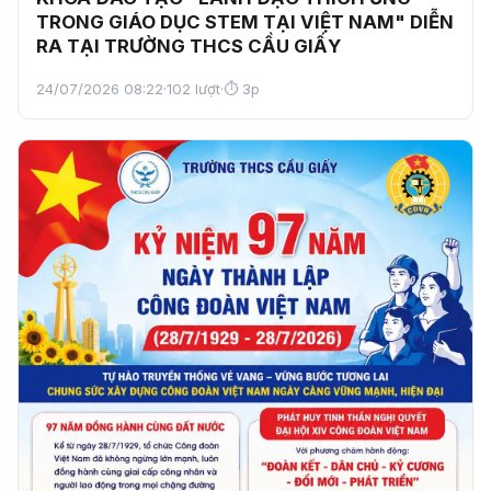
TRONG GIÁO DỤC STEM TẠI VIỆT NAM" DIỄN
RA TẠI TRƯỜNG THCS CẦU GIẤY
24/07/2026 08:22
·
102 lượt
·
⏱ 3p