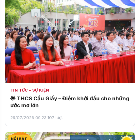
TIN TỨC - SỰ KIỆN
🌟 THCS Cầu Giấy – Điểm khởi đầu cho những
ước mơ lớn
29/07/2026 09:23
·
107 lượt
NỔI BẬT