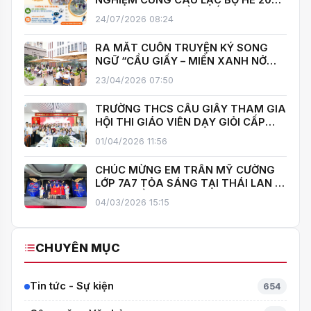
NGHIỆM CÙNG CÂU LẠC BỘ HÈ 2026
TRƯỜNG THCS CẦU GIẤY!
24/07/2026 08:24
RA MẮT CUỐN TRUYỆN KÝ SONG
NGỮ “CẦU GIẤY – MIỀN XANH NỞ
HOA”, KHÁNH THÀNH THƯ VIỆN MỞ,
23/04/2026 07:50
LAN TOẢ VĂN HOÁ ĐỌC
TRƯỜNG THCS CẦU GIẤY THAM GIA
HỘI THI GIÁO VIÊN DẠY GIỎI CẤP
TRUNG HỌC CƠ SỞ PHƯỜNG YÊN
01/04/2026 11:56
HOÀ
CHÚC MỪNG EM TRẦN MỸ CƯỜNG
LỚP 7A7 TỎA SÁNG TẠI THÁI LAN –
MANG VỀ HUY CHƯƠNG BẠC TOÁN
04/03/2026 15:15
QUỐC TẾ ITMC 2026
CHUYÊN MỤC
Tin tức - Sự kiện
654