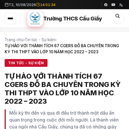
T2, 10/08/2026
14:01:36
Trường THCS Cầu Giấy
Trang chủ
›
Tin tức - Sự kiện
›
TỰ HÀO VỚI THÀNH TÍCH 67 CGERS ĐỖ BA CHUYÊN TRONG
KỲ THI THPT VÀO LỚP 10 NĂM HỌC 2022 – 2023
TIN TỨC - SỰ KIỆN
TỰ HÀO VỚI THÀNH TÍCH 67
CGERS ĐỖ BA CHUYÊN TRONG KỲ
THI THPT VÀO LỚP 10 NĂM HỌC
2022 – 2023
Mỗi kỳ thi đến và qua đi đều trở thành một dấu ấn
quan trọng trong cuộc đời mỗi người. Là thành viên
của ngôi nhà Cầu Giấy, chúng ta đã có những giây