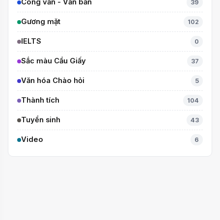
Công văn - Văn bản
39
Gương mặt
102
IELTS
0
Sắc màu Cầu Giấy
37
Văn hóa Chào hỏi
5
Thành tích
104
Tuyển sinh
43
Video
6