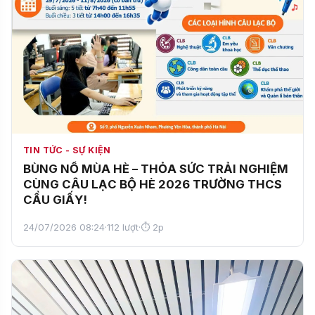
TIN TỨC - SỰ KIỆN
BÙNG NỔ MÙA HÈ – THỎA SỨC TRẢI NGHIỆM
CÙNG CÂU LẠC BỘ HÈ 2026 TRƯỜNG THCS
CẦU GIẤY!
24/07/2026 08:24
·
112 lượt
·
⏱ 2p