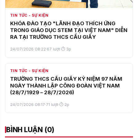
TIN TỨC - SỰ KIỆN
KHÓA ĐÀO TẠO "LÃNH ĐẠO THÍCH ỨNG
TRONG GIÁO DỤC STEM TẠI VIỆT NAM" DIỄN
RA TẠI TRƯỜNG THCS CẦU GIẤY
24/07/2026 08:22
·
67 lượt
·
⏱ 3p