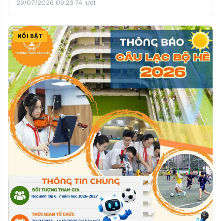
29/07/2026 09:23
·
74 lượt
NỔI BẬT