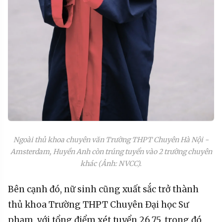
Ngoài thủ khoa chuyên văn Trường THPT Chuyên Hà Nội -
Amsterdam, Huyền Anh còn trúng tuyển vào 2 trường chuyên
khác (Ảnh: NVCC).
Bên cạnh đó, nữ sinh cũng xuất sắc trở thành
thủ khoa Trường THPT Chuyên Đại học Sư
phạm, với tổng điểm xét tuyển 26,75, trong đó