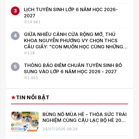
Gửi bình luận
Chưa có bình luận nào
Hãy là người đầu tiên chia sẻ ý kiến!
ĐỌC NHIỀU HÔM NAY