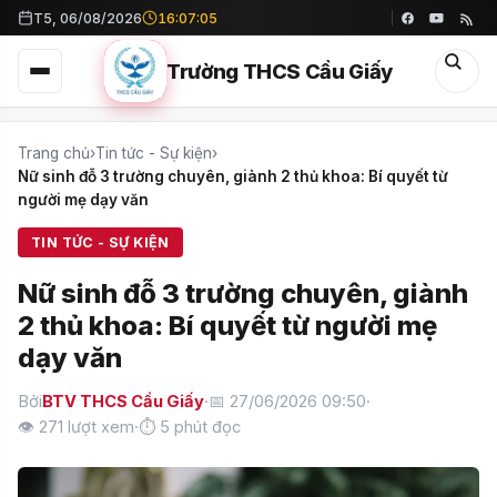
T5, 06/08/2026
16:07:06
Trường THCS Cầu Giấy
Trang chủ
›
Tin tức - Sự kiện
›
Nữ sinh đỗ 3 trường chuyên, giành 2 thủ khoa: Bí quyết từ
người mẹ dạy văn
TIN TỨC - SỰ KIỆN
Nữ sinh đỗ 3 trường chuyên, giành
2 thủ khoa: Bí quyết từ người mẹ
dạy văn
Bởi
BTV THCS Cầu Giấy
·
📅 27/06/2026 09:50
·
👁
271
lượt xem
·
⏱ 5 phút đọc