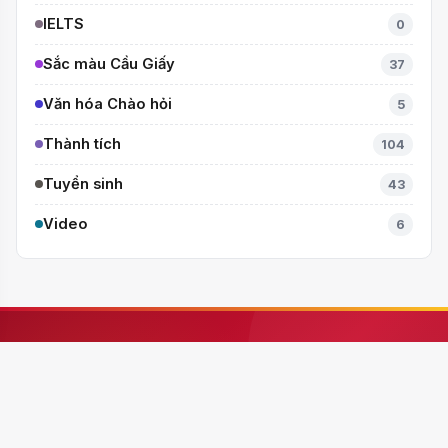
TIN NỔI BẬT
BÙNG NỔ MÙA HÈ – THỎA SỨC TRẢI
NGHIỆM CÙNG CÂU LẠC BỘ HÈ 2026
TRƯỜNG THCS CẦU GIẤY!
24/07/2026 08:24
RA MẮT CUỐN TRUYỆN KÝ SONG
NGỮ “CẦU GIẤY – MIỀN XANH NỞ
HOA”, KHÁNH THÀNH THƯ VIỆN MỞ,
23/04/2026 07:50
LAN TOẢ VĂN HOÁ ĐỌC
TRƯỜNG THCS CẦU GIẤY THAM GIA
HỘI THI GIÁO VIÊN DẠY GIỎI CẤP
TRUNG HỌC CƠ SỞ PHƯỜNG YÊN
01/04/2026 11:56
HOÀ
CHÚC MỪNG EM TRẦN MỸ CƯỜNG
LỚP 7A7 TỎA SÁNG TẠI THÁI LAN –
MANG VỀ HUY CHƯƠNG BẠC TOÁN
04/03/2026 15:15
QUỐC TẾ ITMC 2026
CHUYÊN MỤC