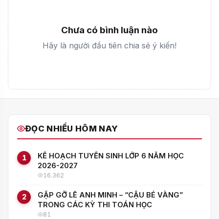
24/07/2026 08:17
·
71 lượt
·
⏱ 2p
BÌNH LUẬN (0)
Tên của bạn *
Email (không bắt buộc)
Nội dung *