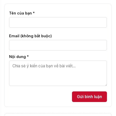
TIN TỨC - SỰ KIỆN
TRƯỜNG THCS CẦU GIẤY KỶ NIỆM 97 NĂM
NGÀY THÀNH LẬP CÔNG ĐOÀN VIỆT NAM
(28/7/1929 – 28/7/2026)