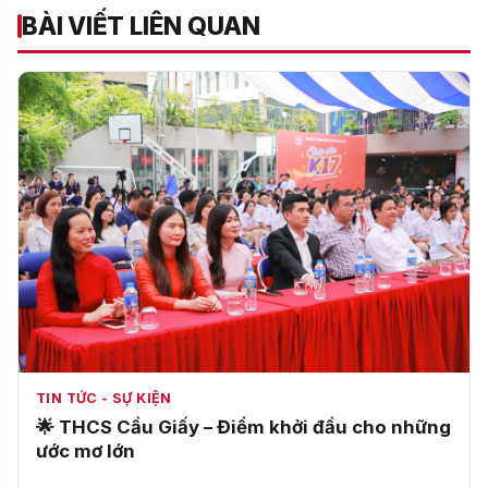
BÀI VIẾT LIÊN QUAN
TIN TỨC - SỰ KIỆN
🌟 THCS Cầu Giấy – Điểm khởi đầu cho những
ước mơ lớn