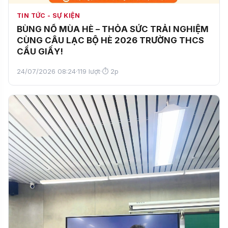
TIN TỨC - SỰ KIỆN
BÙNG NỔ MÙA HÈ – THỎA SỨC TRẢI NGHIỆM
CÙNG CÂU LẠC BỘ HÈ 2026 TRƯỜNG THCS
CẦU GIẤY!
24/07/2026 08:24
·
119 lượt
·
⏱ 2p