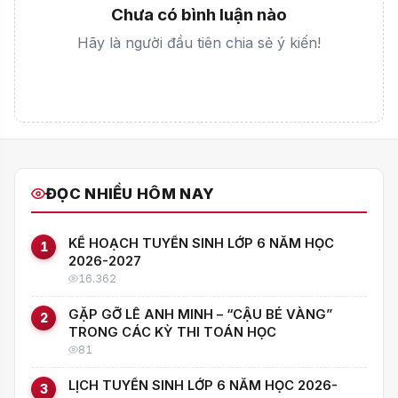
Chưa có bình luận nào
Hãy là người đầu tiên chia sẻ ý kiến!
ĐỌC NHIỀU HÔM NAY
KẾ HOẠCH TUYỂN SINH LỚP 6 NĂM HỌC
1
2026-2027
16.362
GẶP GỠ LÊ ANH MINH – “CẬU BÉ VÀNG”
2
TRONG CÁC KỲ THI TOÁN HỌC
81
LỊCH TUYỂN SINH LỚP 6 NĂM HỌC 2026-
3