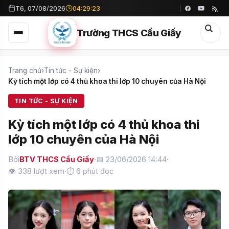
T6, 07/08/2026
04:29:25
Trường THCS Cầu Giấy
Trang chủ
›
Tin tức - Sự kiện
›
Kỳ tích một lớp có 4 thủ khoa thi lớp 10 chuyên của Hà Nội
TIN TỨC - SỰ KIỆN
Kỳ tích một lớp có 4 thủ khoa thi
lớp 10 chuyên của Hà Nội
Bởi
BTV THCS Cầu Giấy
·
📅 23/06/2026 14:44
·
👁
338
lượt xem
·
⏱ 6 phút đọc