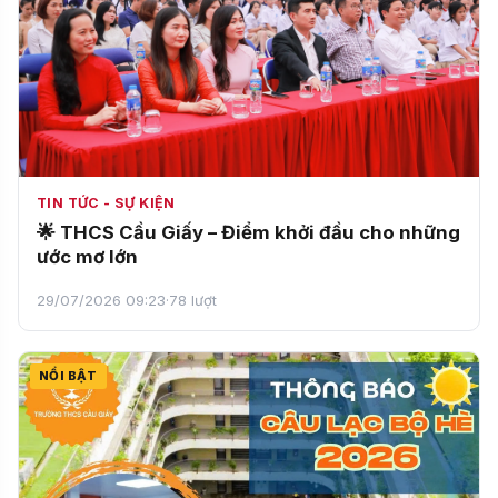
TIN TỨC - SỰ KIỆN
🌟 THCS Cầu Giấy – Điểm khởi đầu cho những
ước mơ lớn
29/07/2026 09:23
·
78 lượt
NỔI BẬT