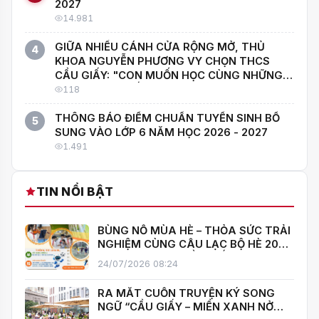
2027
14.981
GIỮA NHIỀU CÁNH CỬA RỘNG MỞ, THỦ
4
KHOA NGUYỄN PHƯƠNG VY CHỌN THCS
CẦU GIẤY: "CON MUỐN HỌC CÙNG NHỮNG
NGƯỜI GIỎI NHẤT!"
118
THÔNG BÁO ĐIỂM CHUẨN TUYỂN SINH BỔ
5
SUNG VÀO LỚP 6 NĂM HỌC 2026 - 2027
1.491
TIN NỔI BẬT
BÙNG NỔ MÙA HÈ – THỎA SỨC TRẢI
NGHIỆM CÙNG CÂU LẠC BỘ HÈ 2026
TRƯỜNG THCS CẦU GIẤY!
24/07/2026 08:24
RA MẮT CUỐN TRUYỆN KÝ SONG
NGỮ “CẦU GIẤY – MIỀN XANH NỞ