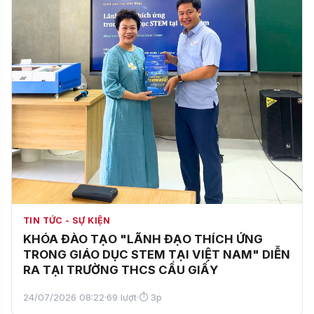
TIN TỨC - SỰ KIỆN
KHÓA ĐÀO TẠO "LÃNH ĐẠO THÍCH ỨNG
TRONG GIÁO DỤC STEM TẠI VIỆT NAM" DIỄN
RA TẠI TRƯỜNG THCS CẦU GIẤY
24/07/2026 08:22
·
69 lượt
·
⏱ 3p