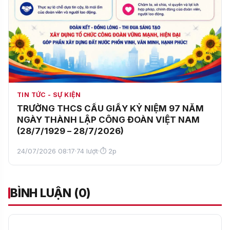
TIN TỨC - SỰ KIỆN
TRƯỜNG THCS CẦU GIẤY KỶ NIỆM 97 NĂM
NGÀY THÀNH LẬP CÔNG ĐOÀN VIỆT NAM
(28/7/1929 – 28/7/2026)
24/07/2026 08:17
·
74 lượt
·
⏱ 2p
BÌNH LUẬN (0)