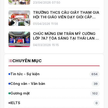
HOA”, KHÁNH THÀNH THƯ VIỆN MỞ,
23/04/2026 07:50
LAN TOẢ VĂN HOÁ ĐỌC
TRƯỜNG THCS CẦU GIẤY THAM GIA
HỘI THI GIÁO VIÊN DẠY GIỎI CẤP
TRUNG HỌC CƠ SỞ PHƯỜNG YÊN
01/04/2026 11:56
HOÀ
CHÚC MỪNG EM TRẦN MỸ CƯỜNG
LỚP 7A7 TỎA SÁNG TẠI THÁI LAN –
MANG VỀ HUY CHƯƠNG BẠC TOÁN
04/03/2026 15:15
QUỐC TẾ ITMC 2026
CHUYÊN MỤC
Tin tức - Sự kiện
654
Công văn - Văn bản
39
Gương mặt
102
IELTS
0