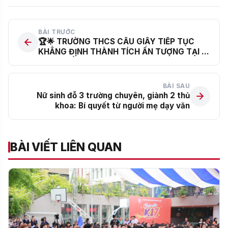
BÀI TRƯỚC
🏆🌟 TRƯỜNG THCS CẦU GIẤY TIẾP TỤC
KHẲNG ĐỊNH THÀNH TÍCH ẤN TƯỢNG TẠI KÌ
THI TUYỂN SINH VÀO LỚP 10 TRƯỜNG THPT
CHUYÊN ĐẠI HỌC SƯ PHẠM NĂM HỌC
2026–2027 🌟🏆
BÀI SAU
Nữ sinh đỗ 3 trường chuyên, giành 2 thủ
khoa: Bí quyết từ người mẹ dạy văn
BÀI VIẾT LIÊN QUAN