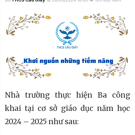
Bởi
THCS Cầu Giấy
·
📅 28/06/2024 18:00
·
👁
165
lượt xem
Nhà trường thực hiện Ba công
khai tại cơ sở giáo dục năm học
2024 – 2025 như sau: