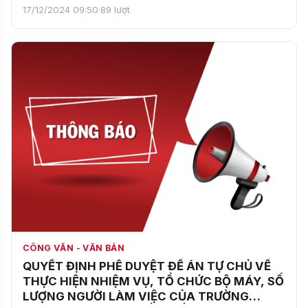
20…
17/12/2024 09:50
·
89 lượt
CÔNG VĂN - VĂN BẢN
QUYẾT ĐỊNH PHÊ DUYỆT ĐỀ ÁN TỰ CHỦ VỀ
THỰC HIỆN NHIỆM VỤ, TỔ CHỨC BỘ MÁY, SỐ
LƯỢNG NGƯỜI LÀM VIỆC CỦA TRƯỜNG