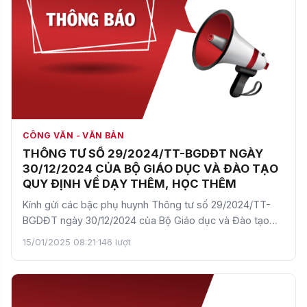
CÔNG VĂN - VĂN BẢN
THÔNG TƯ SỐ 29/2024/TT-BGDĐT NGÀY
30/12/2024 CỦA BỘ GIÁO DỤC VÀ ĐÀO TẠO
QUY ĐỊNH VỀ DẠY THÊM, HỌC THÊM
Kính gửi các bậc phụ huynh Thông tư số 29/2024/TT-
BGDĐT ngày 30/12/2024 của Bộ Giáo dục và Đào tạo
quy định về…
15/01/2025 08:21
·
146 lượt