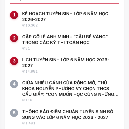
KẾ HOẠCH TUYỂN SINH LỚP 6 NĂM HỌC
1
2026-2027
16.362
GẶP GỠ LÊ ANH MINH – “CẬU BÉ VÀNG”
2
TRONG CÁC KỲ THI TOÁN HỌC
81
LỊCH TUYỂN SINH LỚP 6 NĂM HỌC 2026-
3
2027
14.981
GIỮA NHIỀU CÁNH CỬA RỘNG MỞ, THỦ
4
KHOA NGUYỄN PHƯƠNG VY CHỌN THCS
CẦU GIẤY: "CON MUỐN HỌC CÙNG NHỮNG
NGƯỜI GIỎI NHẤT!"
118
THÔNG BÁO ĐIỂM CHUẨN TUYỂN SINH BỔ
5
SUNG VÀO LỚP 6 NĂM HỌC 2026 - 2027
1.491