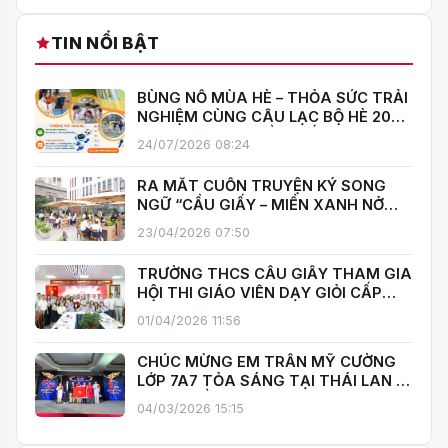
TIN NỔI BẬT
BÙNG NỔ MÙA HÈ – THỎA SỨC TRẢI
NGHIỆM CÙNG CÂU LẠC BỘ HÈ 2026
TRƯỜNG THCS CẦU GIẤY!
24/07/2026 08:24
RA MẮT CUỐN TRUYỆN KÝ SONG
NGỮ “CẦU GIẤY – MIỀN XANH NỞ
HOA”, KHÁNH THÀNH THƯ VIỆN MỞ,
23/04/2026 07:50
LAN TOẢ VĂN HOÁ ĐỌC
TRƯỜNG THCS CẦU GIẤY THAM GIA
HỘI THI GIÁO VIÊN DẠY GIỎI CẤP
TRUNG HỌC CƠ SỞ PHƯỜNG YÊN
01/04/2026 11:56
HOÀ
CHÚC MỪNG EM TRẦN MỸ CƯỜNG
LỚP 7A7 TỎA SÁNG TẠI THÁI LAN –
MANG VỀ HUY CHƯƠNG BẠC TOÁN
04/03/2026 15:15
QUỐC TẾ ITMC 2026