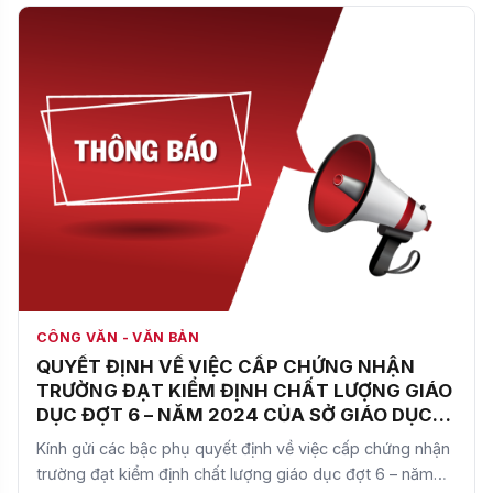
CÔNG VĂN - VĂN BẢN
QUYẾT ĐỊNH VỀ VIỆC CẤP CHỨNG NHẬN
TRƯỜNG ĐẠT KIỂM ĐỊNH CHẤT LƯỢNG GIÁO
DỤC ĐỢT 6 – NĂM 2024 CỦA SỞ GIÁO DỤC
VÀ ĐÀO TẠO HÀ NỘI
Kính gửi các bậc phụ quyết định về việc cấp chứng nhận
trường đạt kiểm định chất lượng giáo dục đợt 6 – năm