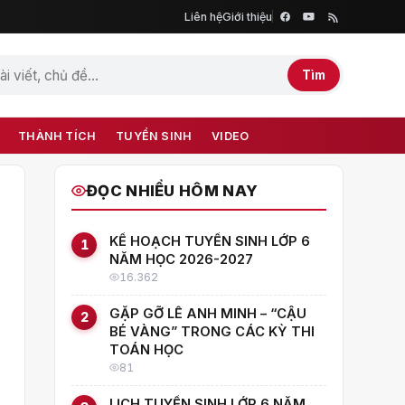
Liên hệ
Giới thiệu
Tìm
THÀNH TÍCH
TUYỂN SINH
VIDEO
ĐỌC NHIỀU HÔM NAY
KẾ HOẠCH TUYỂN SINH LỚP 6
1
NĂM HỌC 2026-2027
16.362
GẶP GỠ LÊ ANH MINH – “CẬU
2
BÉ VÀNG” TRONG CÁC KỲ THI
TOÁN HỌC
81
LỊCH TUYỂN SINH LỚP 6 NĂM