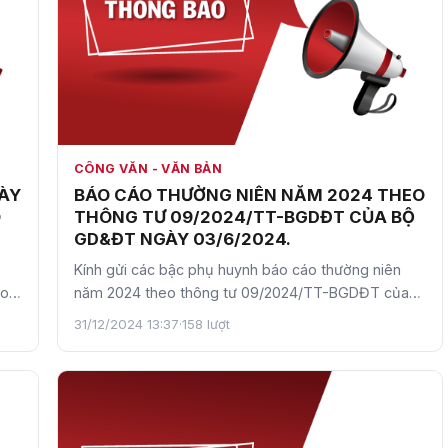
CÔNG VĂN - VĂN BẢN
ÀY
BÁO CÁO THƯỜNG NIÊN NĂM 2024 THEO
O
THÔNG TƯ 09/2024/TT-BGDĐT CỦA BỘ
GD&ĐT NGÀY 03/6/2024.
Kính gửi các bậc phụ huynh báo cáo thường niên
áo
năm 2024 theo thông tư 09/2024/TT-BGDĐT của
Bộ GD&ĐT ngày 03/6/…
31/12/2024 13:37
·
158 lượt