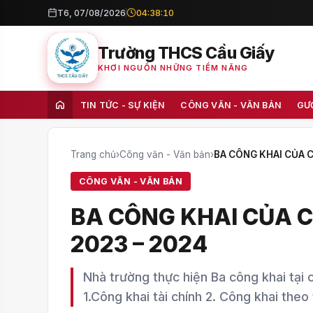
T6, 07/08/2026
04:38:11
Trường THCS Cầu Giấy
KHƠI NGUỒN NHỮNG TIỀM NĂNG
TIN TỨC - SỰ KIỆN
CÔNG VĂN - VĂN BẢN
GƯ
Trang chủ
›
Công văn - Văn bản
›
BA CÔNG KHAI CỦA 
CÔNG VĂN - VĂN BẢN
BA CÔNG KHAI CỦA 
2023 – 2024
Nhà trường thực hiện Ba công khai tại
1.Công khai tài chính 2. Công khai theo