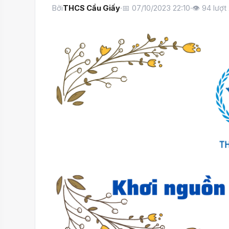
Bởi
THCS Cầu Giấy
·
📅 07/10/2023 22:10
·
👁
94
lượt