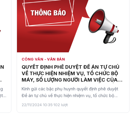
CÔNG VĂN - VĂN BẢN
ẬN
QUYẾT ĐỊNH PHÊ DUYỆT ĐỀ ÁN TỰ CHỦ
G
VỀ THỰC HIỆN NHIỆM VỤ, TỔ CHỨC BỘ
MÁY, SỐ LƯỢNG NGƯỜI LÀM VIỆC CỦA
TRƯỜNG TRUNG HỌC CƠ SỞ CẦU GIẤY
ng
Kính gửi các bậc phụ huynh quyết định phê duyệt
ợt
Đề án tự chủ về thực hiện nhiệm vụ, tổ chức bộ
máy, số lượng n…
22/11/2024 10:35
·
102 lượt