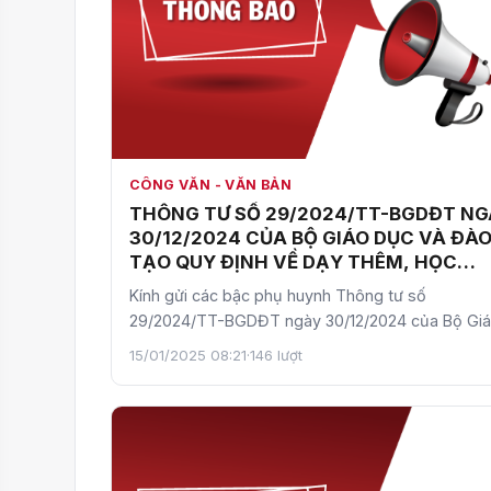
CÔNG VĂN - VĂN BẢN
THÔNG TƯ SỐ 29/2024/TT-BGDĐT NG
30/12/2024 CỦA BỘ GIÁO DỤC VÀ ĐÀ
TẠO QUY ĐỊNH VỀ DẠY THÊM, HỌC
THÊM
Kính gửi các bậc phụ huynh Thông tư số
29/2024/TT-BGDĐT ngày 30/12/2024 của Bộ Gi
dục và Đào tạo quy định về…
15/01/2025 08:21
·
146 lượt