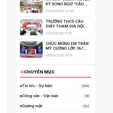
GIẤY!
KÝ SONG NGỮ “CẦU
GIẤY – MIỀN XANH NỞ
23/04/2026 07:50
HOA”, KHÁNH THÀNH
THƯ VIỆN MỞ, LAN TOẢ
TRƯỜNG THCS CẦU
VĂN HOÁ ĐỌC
GIẤY THAM GIA HỘI
THI GIÁO VIÊN DẠY GIỎI
01/04/2026 11:56
CẤP TRUNG HỌC CƠ SỞ
PHƯỜNG YÊN HOÀ
CHÚC MỪNG EM TRẦN
MỸ CƯỜNG LỚP 7A7
TỎA SÁNG TẠI THÁI
04/03/2026 15:15
LAN – MANG VỀ HUY
CHƯƠNG BẠC TOÁN
QUỐC TẾ ITMC 2026
CHUYÊN MỤC
Tin tức - Sự kiện
654
Công văn - Văn bản
39
Gương mặt
102