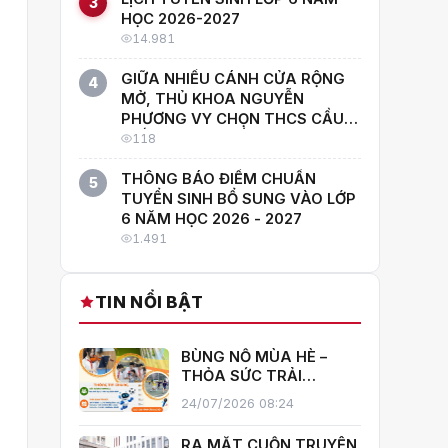
3
HỌC 2026-2027
14.981
GIỮA NHIỀU CÁNH CỬA RỘNG
4
MỞ, THỦ KHOA NGUYỄN
PHƯƠNG VY CHỌN THCS CẦU
GIẤY: "CON MUỐN HỌC CÙNG
118
NHỮNG NGƯỜI GIỎI NHẤT!"
THÔNG BÁO ĐIỂM CHUẨN
5
TUYỂN SINH BỔ SUNG VÀO LỚP
6 NĂM HỌC 2026 - 2027
1.491
TIN NỔI BẬT
BÙNG NỔ MÙA HÈ –
THỎA SỨC TRẢI
NGHIỆM CÙNG CÂU
24/07/2026 08:24
LẠC BỘ HÈ 2026
TRƯỜNG THCS CẦU
RA MẮT CUỐN TRUYỆN