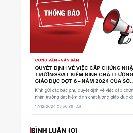
CÔNG VĂN - VĂN BẢN
QUYẾT ĐỊNH VỀ VIỆC CẤP CHỨNG NH
TRƯỜNG ĐẠT KIỂM ĐỊNH CHẤT LƯỢN
GIÁO DỤC ĐỢT 6 – NĂM 2024 CỦA SỞ
GIÁO DỤC VÀ ĐÀO TẠO HÀ NỘI
Kính gửi các bậc phụ quyết định về việc cấp chứ
nhận trường đạt kiểm định chất lượng giáo dục đ
6 – năm 20…
17/12/2024 09:50
·
89 lượt
BÌNH LUẬN (0)