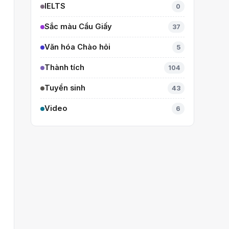
IELTS
0
Sắc màu Cầu Giấy
37
Văn hóa Chào hỏi
5
Thành tích
104
Tuyển sinh
43
Video
6