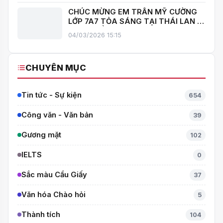
CHÚC MỪNG EM TRẦN MỸ CƯỜNG
LỚP 7A7 TỎA SÁNG TẠI THÁI LAN –
MANG VỀ HUY CHƯƠNG BẠC TOÁN
04/03/2026 15:15
QUỐC TẾ ITMC 2026
CHUYÊN MỤC
Tin tức - Sự kiện
654
Công văn - Văn bản
39
Gương mặt
102
IELTS
0
Sắc màu Cầu Giấy
37
Văn hóa Chào hỏi
5
Thành tích
104