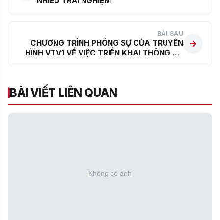
NHIỀU TRẢI NGHIỆM
BÀI SAU
CHƯƠNG TRÌNH PHÓNG SỰ CỦA TRUYỀN
HÌNH VTV1 VỀ VIỆC TRIỂN KHAI THÔNG TƯ
22/2021 CỦA BỘ GD-ĐT TẠI TRƯỜNG THCS
CẦU GIẤY
BÀI VIẾT LIÊN QUAN