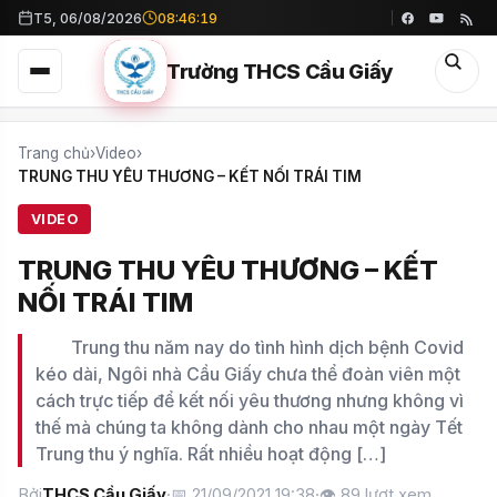
T5, 06/08/2026
08:46:20
Trường THCS Cầu Giấy
Trang chủ
›
Video
›
TRUNG THU YÊU THƯƠNG – KẾT NỐI TRÁI TIM
VIDEO
TRUNG THU YÊU THƯƠNG – KẾT
NỐI TRÁI TIM
Trung thu năm nay do tình hình dịch bệnh Covid
kéo dài, Ngôi nhà Cầu Giấy chưa thể đoàn viên một
cách trực tiếp để kết nối yêu thương nhưng không vì
thế mà chúng ta không dành cho nhau một ngày Tết
Trung thu ý nghĩa. Rất nhiều hoạt động […]
Bởi
THCS Cầu Giấy
·
📅 21/09/2021 19:38
·
👁
89
lượt xem