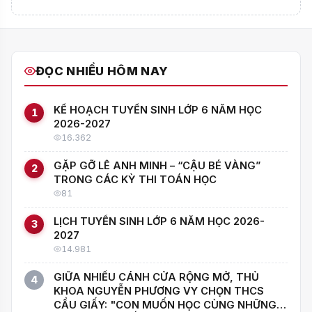
ĐỌC NHIỀU HÔM NAY
KẾ HOẠCH TUYỂN SINH LỚP 6 NĂM HỌC
1
2026-2027
16.362
GẶP GỠ LÊ ANH MINH – “CẬU BÉ VÀNG”
2
TRONG CÁC KỲ THI TOÁN HỌC
81
LỊCH TUYỂN SINH LỚP 6 NĂM HỌC 2026-
3
2027
14.981
GIỮA NHIỀU CÁNH CỬA RỘNG MỞ, THỦ
4
KHOA NGUYỄN PHƯƠNG VY CHỌN THCS
CẦU GIẤY: "CON MUỐN HỌC CÙNG NHỮNG