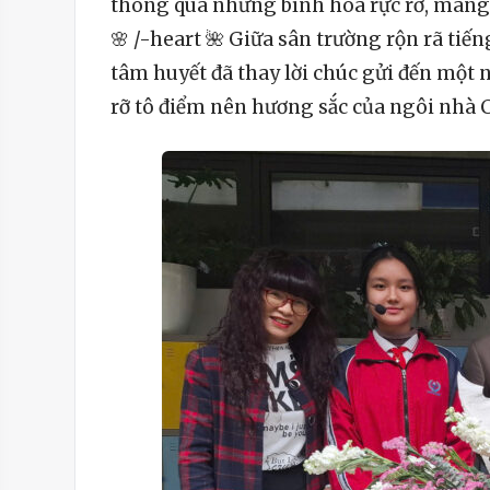
thông qua những bình hoa rực rỡ, mang 
🌸 /-heart 🌺 Giữa sân trường rộn rã ti
tâm huyết đã thay lời chúc gửi đến một
rỡ tô điểm nên hương sắc của ngôi nhà C