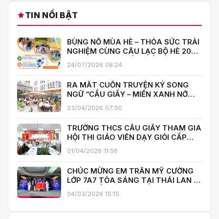
TIN NỔI BẬT
BÙNG NỔ MÙA HÈ – THỎA SỨC TRẢI
NGHIỆM CÙNG CÂU LẠC BỘ HÈ 2026
TRƯỜNG THCS CẦU GIẤY!
24/07/2026 08:24
RA MẮT CUỐN TRUYỆN KÝ SONG
NGỮ “CẦU GIẤY – MIỀN XANH NỞ
HOA”, KHÁNH THÀNH THƯ VIỆN MỞ,
23/04/2026 07:50
LAN TOẢ VĂN HOÁ ĐỌC
TRƯỜNG THCS CẦU GIẤY THAM GIA
HỘI THI GIÁO VIÊN DẠY GIỎI CẤP
TRUNG HỌC CƠ SỞ PHƯỜNG YÊN
01/04/2026 11:56
HOÀ
CHÚC MỪNG EM TRẦN MỸ CƯỜNG
LỚP 7A7 TỎA SÁNG TẠI THÁI LAN –
MANG VỀ HUY CHƯƠNG BẠC TOÁN
04/03/2026 15:15
QUỐC TẾ ITMC 2026