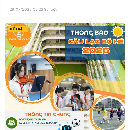
29/07/2026 09:23
·
85 lượt
NỔI BẬT