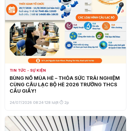
TIN TỨC - SỰ KIỆN
BÙNG NỔ MÙA HÈ – THỎA SỨC TRẢI NGHIỆM
CÙNG CÂU LẠC BỘ HÈ 2026 TRƯỜNG THCS
CẦU GIẤY!
24/07/2026 08:24
·
128 lượt
·
⏱ 2p