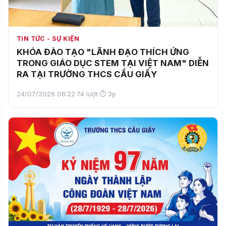
TIN TỨC - SỰ KIỆN
KHÓA ĐÀO TẠO "LÃNH ĐẠO THÍCH ỨNG
TRONG GIÁO DỤC STEM TẠI VIỆT NAM" DIỄN
RA TẠI TRƯỜNG THCS CẦU GIẤY
24/07/2026 08:22
·
74 lượt
·
⏱ 3p