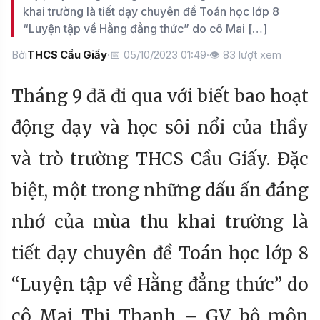
khai trường là tiết dạy chuyên đề Toán học lớp 8
“Luyện tập về Hằng đẳng thức” do cô Mai […]
Bởi
THCS Cầu Giấy
·
📅 05/10/2023 01:49
·
👁
83
lượt xem
Tháng 9 đã đi qua với biết bao hoạt
động dạy và học sôi nổi của thầy
và trò trường THCS Cầu Giấy. Đặc
biệt, một trong những dấu ấn đáng
nhớ của mùa thu khai trường là
tiết dạy chuyên đề Toán học lớp 8
“Luyện tập về Hằng đẳng thức” do
cô Mai Thị Thanh – GV bộ môn