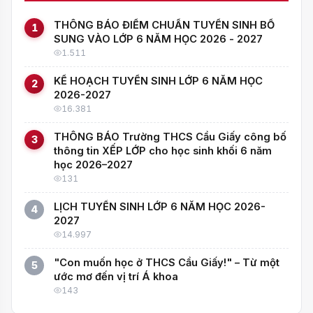
THÔNG BÁO ĐIỂM CHUẨN TUYỂN SINH BỔ
1
SUNG VÀO LỚP 6 NĂM HỌC 2026 - 2027
1.511
KẾ HOẠCH TUYỂN SINH LỚP 6 NĂM HỌC
2
2026-2027
16.381
THÔNG BÁO Trường THCS Cầu Giấy công bố
3
thông tin XẾP LỚP cho học sinh khối 6 năm
học 2026–2027
131
LỊCH TUYỂN SINH LỚP 6 NĂM HỌC 2026-
4
2027
14.997
"Con muốn học ở THCS Cầu Giấy!" – Từ một
5
ước mơ đến vị trí Á khoa
143