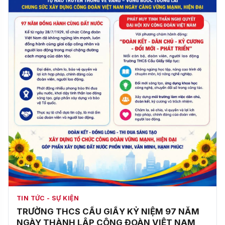
TIN TỨC - SỰ KIỆN
TRƯỜNG THCS CẦU GIẤY KỶ NIỆM 97 NĂM
NGÀY THÀNH LẬP CÔNG ĐOÀN VIỆT NAM