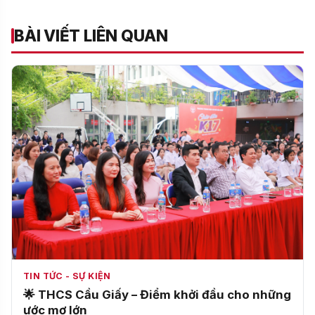
BÀI VIẾT LIÊN QUAN
TIN TỨC - SỰ KIỆN
🌟 THCS Cầu Giấy – Điểm khởi đầu cho những
ước mơ lớn