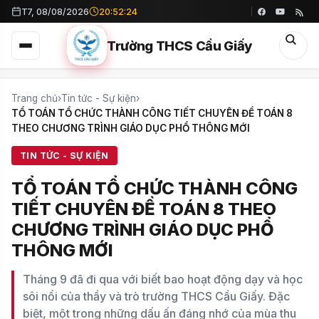
T7, 08/08/2026
20:52:25
Trường THCS Cầu Giấy
Trang chủ
›
Tin tức - Sự kiện
›
TỔ TOÁN TỔ CHỨC THÀNH CÔNG TIẾT CHUYÊN ĐỀ TOÁN 8
THEO CHƯƠNG TRÌNH GIÁO DỤC PHỔ THÔNG MỚI
TIN TỨC - SỰ KIỆN
TỔ TOÁN TỔ CHỨC THÀNH CÔNG
TIẾT CHUYÊN ĐỀ TOÁN 8 THEO
CHƯƠNG TRÌNH GIÁO DỤC PHỔ
THÔNG MỚI
Tháng 9 đã đi qua với biết bao hoạt động dạy và học
sôi nổi của thầy và trò trường THCS Cầu Giấy. Đặc
biệt, một trong những dấu ấn đáng nhớ của mùa thu