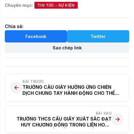
Chuyên mục:
TIN TỨC - SỰ KIỆN
Chia sẻ:
Facebook
Twitter
Sao chép link
BÀI TRƯỚC
TRƯỜNG CẦU GIẤY HƯỞNG ỨNG CHIẾN
DỊCH CHUNG TAY HÀNH ĐỘNG CHO THẾ
GIỚI SẠCH HƠN
BÀI SAU
TRƯỜNG THCS CẦU GIẤY XUẤT SẮC ĐẠT
HUY CHƯƠNG ĐỒNG TRONG LIÊN HOAN
DÂN VŨ QUỐC TẾ THÀNH PHỐ HÀ NỘI