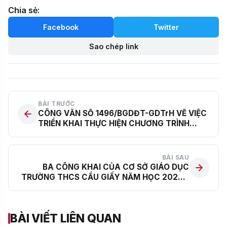
Chia sẻ:
Facebook
Twitter
Sao chép link
BÀI TRƯỚC
CÔNG VĂN SỐ 1496/BGDĐT-GDTrH VỀ VIỆC
TRIỂN KHAI THỰC HIỆN CHƯƠNG TRÌNH
GIÁO DỤC TRUNG HỌC NĂM HỌC 2022 –
2023
BÀI SAU
BA CÔNG KHAI CỦA CƠ SỞ GIÁO DỤC
TRƯỜNG THCS CẦU GIẤY NĂM HỌC 2023 –
2024
BÀI VIẾT LIÊN QUAN