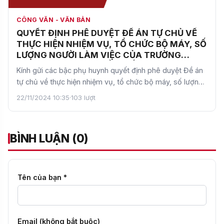
CÔNG VĂN - VĂN BẢN
QUYẾT ĐỊNH PHÊ DUYỆT ĐỀ ÁN TỰ CHỦ VỀ
THỰC HIỆN NHIỆM VỤ, TỔ CHỨC BỘ MÁY, SỐ
LƯỢNG NGƯỜI LÀM VIỆC CỦA TRƯỜNG
TRUNG HỌC CƠ SỞ CẦU GIẤY
Kính gửi các bậc phụ huynh quyết định phê duyệt Đề án
tự chủ về thực hiện nhiệm vụ, tổ chức bộ máy, số lượng
n…
22/11/2024 10:35
·
103 lượt
BÌNH LUẬN (0)
Tên của bạn *
Email (không bắt buộc)