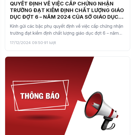
QUYẾT ĐỊNH VỀ VIỆC CẤP CHỨNG NHẬN
TRƯỜNG ĐẠT KIỂM ĐỊNH CHẤT LƯỢNG GIÁO
DỤC ĐỢT 6 – NĂM 2024 CỦA SỞ GIÁO DỤC
VÀ ĐÀO TẠO HÀ NỘI
Kính gửi các bậc phụ quyết định về việc cấp chứng nhận
trường đạt kiểm định chất lượng giáo dục đợt 6 – năm
20…
17/12/2024 09:50
·
91 lượt