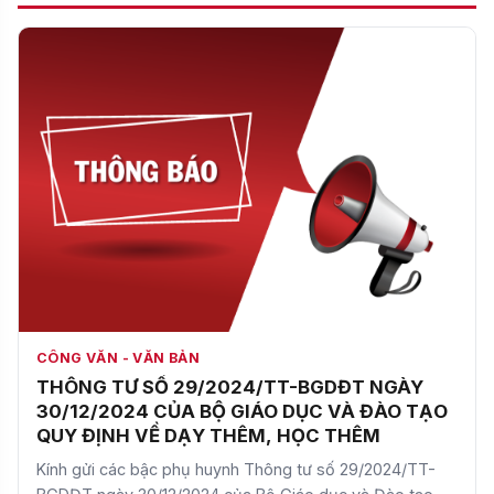
CÔNG VĂN - VĂN BẢN
THÔNG TƯ SỐ 29/2024/TT-BGDĐT NGÀY
30/12/2024 CỦA BỘ GIÁO DỤC VÀ ĐÀO TẠO
QUY ĐỊNH VỀ DẠY THÊM, HỌC THÊM
Kính gửi các bậc phụ huynh Thông tư số 29/2024/TT-