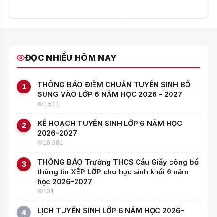
ĐỌC NHIỀU HÔM NAY
THÔNG BÁO ĐIỂM CHUẨN TUYỂN SINH BỔ
1
SUNG VÀO LỚP 6 NĂM HỌC 2026 - 2027
1.511
KẾ HOẠCH TUYỂN SINH LỚP 6 NĂM HỌC
2
2026-2027
16.381
THÔNG BÁO Trường THCS Cầu Giấy công bố
3
thông tin XẾP LỚP cho học sinh khối 6 năm
học 2026–2027
131
LỊCH TUYỂN SINH LỚP 6 NĂM HỌC 2026-
4