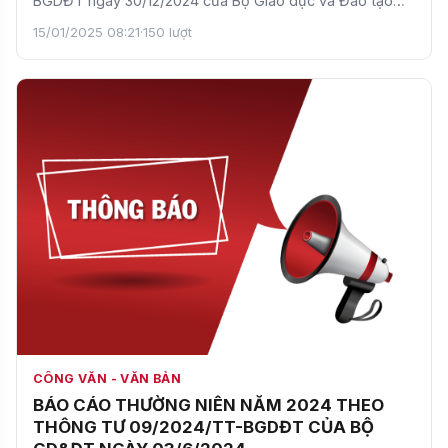
BGDĐT ngày 30/12/2024 của Bộ Giáo dục và Đào tạo
quy định về…
15/01/2025 08:21
·
150 lượt
CÔNG VĂN - VĂN BẢN
BÁO CÁO THƯỜNG NIÊN NĂM 2024 THEO
THÔNG TƯ 09/2024/TT-BGDĐT CỦA BỘ