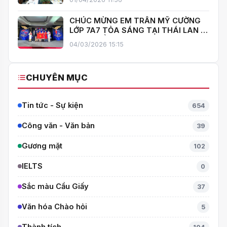
HOÀ
CHÚC MỪNG EM TRẦN MỸ CƯỜNG
LỚP 7A7 TỎA SÁNG TẠI THÁI LAN –
MANG VỀ HUY CHƯƠNG BẠC TOÁN
04/03/2026 15:15
QUỐC TẾ ITMC 2026
CHUYÊN MỤC
Tin tức - Sự kiện
654
Công văn - Văn bản
39
Gương mặt
102
IELTS
0
Sắc màu Cầu Giấy
37
Văn hóa Chào hỏi
5
Thành tích