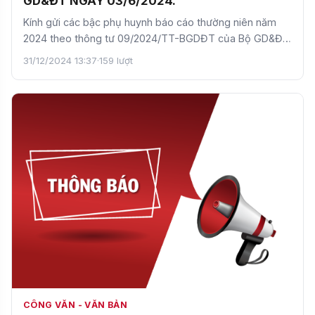
GD&ĐT NGÀY 03/6/2024.
Kính gửi các bậc phụ huynh báo cáo thường niên năm
2024 theo thông tư 09/2024/TT-BGDĐT của Bộ GD&ĐT
ngày 03/6/…
31/12/2024 13:37
·
159 lượt
CÔNG VĂN - VĂN BẢN