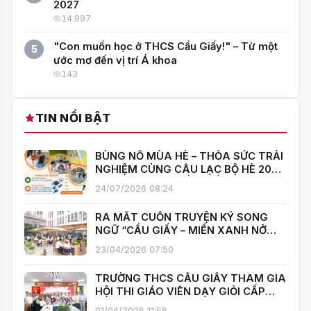
2027
14.997
"Con muốn học ở THCS Cầu Giấy!" – Từ một
5
ước mơ đến vị trí Á khoa
143
TIN NỔI BẬT
BÙNG NỔ MÙA HÈ – THỎA SỨC TRẢI
NGHIỆM CÙNG CÂU LẠC BỘ HÈ 2026
TRƯỜNG THCS CẦU GIẤY!
24/07/2026 08:24
RA MẮT CUỐN TRUYỆN KÝ SONG
NGỮ “CẦU GIẤY – MIỀN XANH NỞ
HOA”, KHÁNH THÀNH THƯ VIỆN MỞ,
23/04/2026 07:50
LAN TOẢ VĂN HOÁ ĐỌC
TRƯỜNG THCS CẦU GIẤY THAM GIA
HỘI THI GIÁO VIÊN DẠY GIỎI CẤP
TRUNG HỌC CƠ SỞ PHƯỜNG YÊN
01/04/2026 11:56