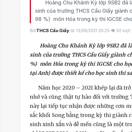
Hoàng Chu Khánh Kỳ lớp 9SB2 đã làm 
sinh của trường THCS Cầu Giấy giành c
98 %) môn Hóa trong kỳ thi IGCSE cho
Bởi
THCS Cầu Giấy
·
📅 13/08/2021 20:25
·
👁
92
lượt
Hoàng Chu Khánh Kỳ lớp 9SB2 đã làm n
sinh của trường THCS Cầu Giấy giành ch
%) môn Hóa trong kỳ thi IGCSE cho học
tại Anh) được thiết kế cho học sinh thi s
Năm học 2020 – 2021 khép lại đã trở th
nhớ và cũng thật tự hào đối với trường 
này lại tiếp tục nhận được những cơn m
sắc khối Song bằng trong kỳ thi giành
sinh xinh xắn và dễ mến cũng là một tr