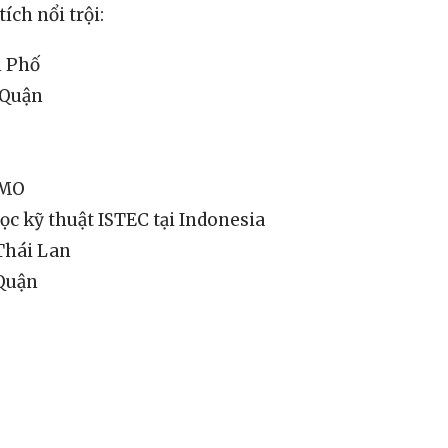
ích nổi trội:
h Phố
 Quận
SMO
c kỹ thuật ISTEC tại Indonesia
Thái Lan
 Quận