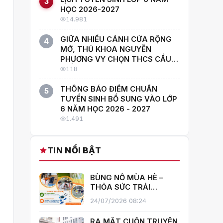
3
HỌC 2026-2027
14.981
GIỮA NHIỀU CÁNH CỬA RỘNG
4
MỞ, THỦ KHOA NGUYỄN
PHƯƠNG VY CHỌN THCS CẦU
GIẤY: "CON MUỐN HỌC CÙNG
118
NHỮNG NGƯỜI GIỎI NHẤT!"
THÔNG BÁO ĐIỂM CHUẨN
5
TUYỂN SINH BỔ SUNG VÀO LỚP
6 NĂM HỌC 2026 - 2027
1.491
TIN NỔI BẬT
BÙNG NỔ MÙA HÈ –
THỎA SỨC TRẢI
NGHIỆM CÙNG CÂU
24/07/2026 08:24
LẠC BỘ HÈ 2026
TRƯỜNG THCS CẦU
RA MẮT CUỐN TRUYỆN