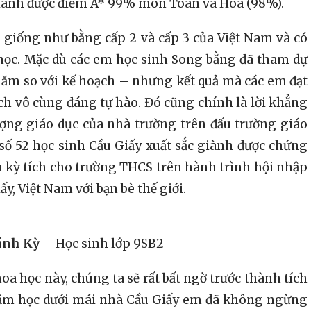
giành được điểm A* 99% môn Toán và Hóa (98%).
giống như bằng cấp 2 và cấp 3 của Việt Nam và có
 học. Mặc dù các em học sinh Song bằng đã tham dự
năm so với kế hoạch – nhưng kết quả mà các em đạt
ch vô cùng đáng tự hào. Đó cũng chính là lời khẳng
ượng giáo dục của nhà trường trên đấu trường giáo
số 52 học sinh Cầu Giấy xuất sắc giành được chứng
 kỳ tích cho trường THCS trên hành trình hội nhập
y, Việt Nam với bạn bè thế giới.
ánh Kỳ
– Học sinh lớp 9SB2
 học này, chúng ta sẽ rất bất ngờ trước thành tích
 năm học dưới mái nhà Cầu Giấy em đã không ngừng