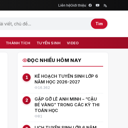
Liên hệ
Giới thiệu
Tìm
THÀNH TÍCH
TUYỂN SINH
VIDEO
ĐỌC NHIỀU HÔM NAY
KẾ HOẠCH TUYỂN SINH LỚP 6
1
NĂM HỌC 2026-2027
16.362
GẶP GỠ LÊ ANH MINH – “CẬU
2
BÉ VÀNG” TRONG CÁC KỲ THI
TOÁN HỌC
81
LỊCH TUYỂN SINH LỚP 6 NĂM