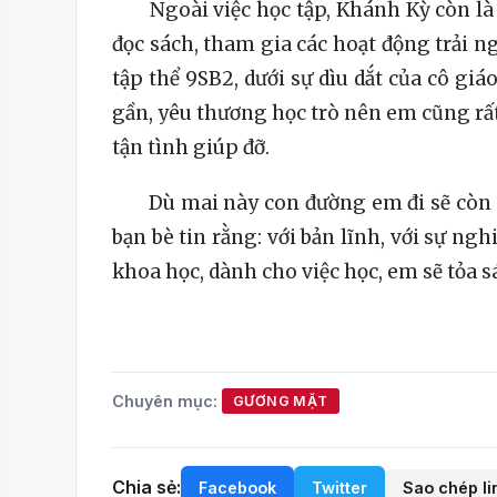
Ngoài việc học tập, Khánh Kỳ còn là 
đọc sách, tham gia các hoạt động trải n
tập thể 9SB2, dưới sự dìu dắt của cô g
gần, yêu thương học trò nên em cũng rất
tận tình giúp đỡ.
Dù mai này con đường em đi sẽ còn nh
bạn bè tin rằng: với bản lĩnh, với sự ng
khoa học, dành cho việc học, em sẽ tỏa s
Chuyên mục:
GƯƠNG MẶT
Chia sẻ:
Facebook
Twitter
Sao chép li