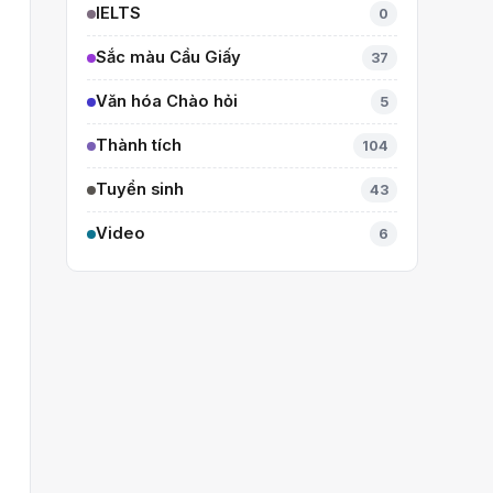
IELTS
0
Sắc màu Cầu Giấy
37
Văn hóa Chào hỏi
5
Thành tích
104
Tuyển sinh
43
Video
6