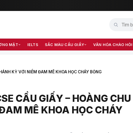
ƠNG MẶT
IELTS
SẮC MÀU CẦU GIẤY
VĂN HÓA CHÀO HỎI
KHÁNH KỲ VỚI NIỀM ĐAM MÊ KHOA HỌC CHÁY BỎNG
CSE CẦU GIẤY – HOÀNG CHU
 ĐAM MÊ KHOA HỌC CHÁY