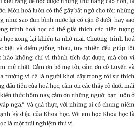
i biết rằng để học được những thứ nâng cao hơn, ta
ớc. Môn hoá luôn có thể gây bất ngờ cho tôi: những
g như: sao đun bình nước lại có cặn ở dưới, hay sao
ơng trình hoá học có thể giải thích các hiện tượng
 học xong lại khiến ta nhớ mãi. Chương trình hoá
 biệt và điểm giống nhau, tuy nhiên đều giúp tôi
tự hào không chỉ vì thành tích đạt được, mà còn vì
am mê nhất. Cảm ơn bố mẹ tôi, cảm ơn cô Luyến và
a trường vì đã là người khơi dậy trong tôi sự thích
ặng đầu tiên của hoá học, cảm ơn các thầy cô dưới mái
 kiến thức hôm nay, cảm ơn những người bạn luôn ở
i vấp ngã.” Và quả thực, với những ai có chung niềm
ạnh kỳ diệu của Khoa học. Với em học Khoa học là
c là một trải nghiệm thú vị.