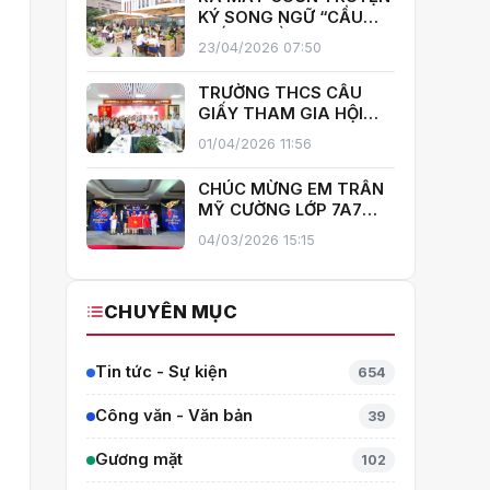
GIẤY!
KÝ SONG NGỮ “CẦU
GIẤY – MIỀN XANH NỞ
23/04/2026 07:50
HOA”, KHÁNH THÀNH
THƯ VIỆN MỞ, LAN TOẢ
TRƯỜNG THCS CẦU
VĂN HOÁ ĐỌC
GIẤY THAM GIA HỘI
THI GIÁO VIÊN DẠY GIỎI
01/04/2026 11:56
CẤP TRUNG HỌC CƠ SỞ
PHƯỜNG YÊN HOÀ
CHÚC MỪNG EM TRẦN
MỸ CƯỜNG LỚP 7A7
TỎA SÁNG TẠI THÁI
04/03/2026 15:15
LAN – MANG VỀ HUY
CHƯƠNG BẠC TOÁN
QUỐC TẾ ITMC 2026
CHUYÊN MỤC
Tin tức - Sự kiện
654
Công văn - Văn bản
39
Gương mặt
102