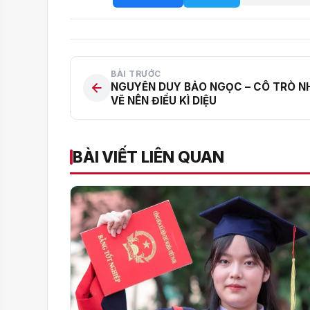
BÀI TRƯỚC
NGUYỄN DUY BẢO NGỌC – CÔ TRÒ N
VẼ NÊN ĐIỀU KÌ DIỆU
BÀI VIẾT LIÊN QUAN