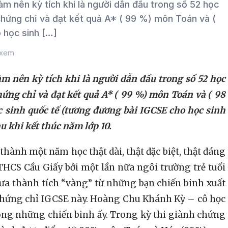
nên kỳ tích khi là người dẫn đầu trong số 52 học
hứng chỉ và đạt kết quả A* ( 99 %) môn Toán và (
 học sinh […]
 xem
ên kỳ tích khi là người dẫn đầu trong số 52 học
ứng chỉ và đạt kết quả A* ( 99 %) môn Toán và ( 98
 sinh quốc tế (tương đương bài
I
GCSE cho học sinh
au khi kết thúc năm lớp 10.
ành một năm học thật dài, thật đặc biệt, thật đáng
THCS Cầu Giấy bởi một lần nữa ngôi trường trẻ tuổi
ưa thành tích “vàng” từ những bạn chiến binh xuất
 chứng chỉ IGCSE này. Hoàng Chu Khánh Kỳ – cô học
ong những chiến binh ấy. Trong kỳ thi giành chứng