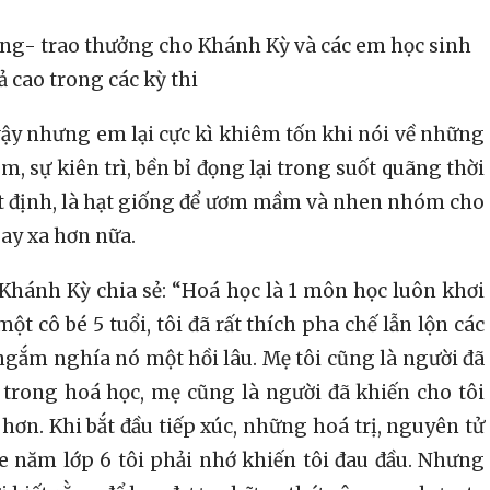
ng- trao thưởng cho Khánh Kỳ và các em học sinh
ả cao trong các kỳ thi
y nhưng em lại cực kì khiêm tốn khi nói về những
, sự kiên trì, bền bỉ đọng lại trong suốt quãng thời
yết định, là hạt giống để ươm mầm và nhen nhóm cho
ay xa hơn nữa.
Khánh Kỳ chia sẻ: “Hoá học là 1 môn học luôn khơi
một cô bé 5 tuổi, tôi đã rất thích pha chế lẫn lộn các
 ngắm nghía nó một hồi lâu. Mẹ tôi cũng là người đã
trong hoá học, mẹ cũng là người đã khiến cho tôi
ơn. Khi bắt đầu tiếp xúc, những hoá trị, nguyên tử
 năm lớp 6 tôi phải nhớ khiến tôi đau đầu. Nhưng