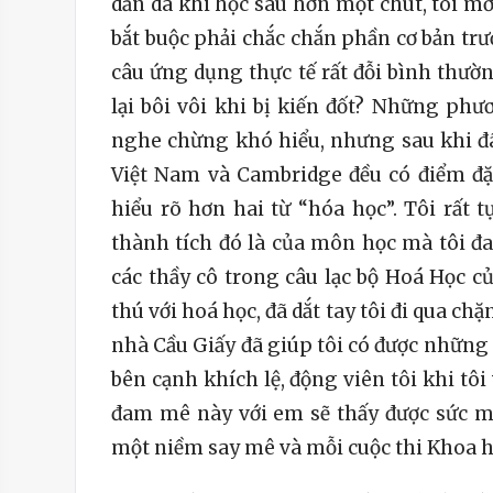
dần dà khi học sâu hơn một chút, tôi mớ
bắt buộc phải chắc chắn phần cơ bản trư
câu ứng dụng thực tế rất đỗi bình thườn
lại bôi vôi khi bị kiến đốt? Những phư
nghe chừng khó hiểu, nhưng sau khi đã
Việt Nam và Cambridge đều có điểm đặc
hiểu rõ hơn hai từ “hóa học”. Tôi rất 
thành tích đó là của môn học mà tôi đ
các thầy cô trong câu lạc bộ Hoá Học củ
thú với hoá học, đã dắt tay tôi đi qua ch
nhà Cầu Giấy đã giúp tôi có được những
bên cạnh khích lệ, động viên tôi khi tô
đam mê này với em sẽ thấy được sức m
một niềm say mê và mỗi cuộc thi Khoa họ