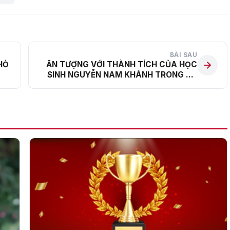
BÀI SAU
HỎ
ẤN TƯỢNG VỚI THÀNH TÍCH CỦA HỌC
SINH NGUYỄN NAM KHÁNH TRONG KỲ
THI GIÀNH CHỨNG CHỈ IGCSE 2020 –
2021