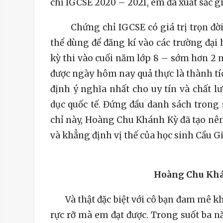
chỉ IGCSE 2020 – 2021, em đã xuất sắc 
Chứng chỉ IGCSE có giá trị trọn đời 
thể dùng để đăng kí vào các trường đại
kỳ thi vào cuối năm lớp 8 – sớm hơn 2 
được ngày hôm nay quả thực là thành tí
định ý nghĩa nhất cho uy tín và chất l
dục quốc tế. Đứng đầu danh sách trong 
chỉ này, Hoàng Chu Khánh Kỳ đã tạo nên
và khẳng định vị thế của học sinh Cầu Giấ
Hoàng Chu Kh
Và thật đặc biệt với cô bạn đam mê khoa
rực rỡ mà em đạt được. Trong suốt ba