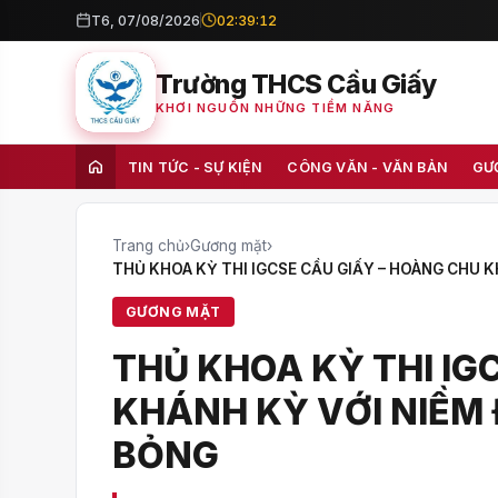
T6, 07/08/2026
02:39:13
Trường THCS Cầu Giấy
KHƠI NGUỒN NHỮNG TIỀM NĂNG
TIN TỨC - SỰ KIỆN
CÔNG VĂN - VĂN BẢN
GƯ
Trang chủ
›
Gương mặt
›
THỦ KHOA KỲ THI IGCSE CẦU GIẤY – HOÀNG CHU 
GƯƠNG MẶT
THỦ KHOA KỲ THI IG
KHÁNH KỲ VỚI NIỀM
BỎNG