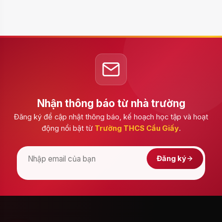
Nhận thông báo từ nhà trường
Đăng ký để cập nhật thông báo, kế hoạch học tập và hoạt
động nổi bật từ
Trường THCS Cầu Giấy
.
Đăng ký