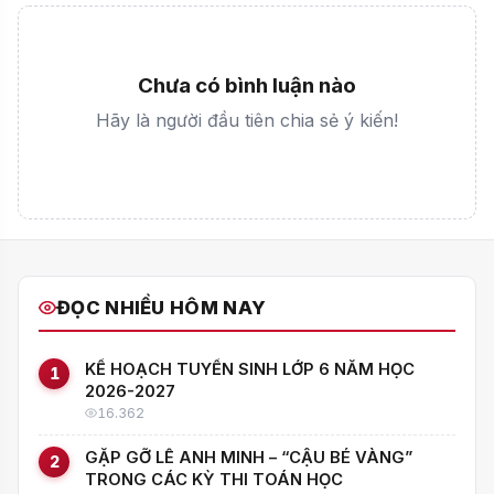
Chưa có bình luận nào
Hãy là người đầu tiên chia sẻ ý kiến!
ĐỌC NHIỀU HÔM NAY
KẾ HOẠCH TUYỂN SINH LỚP 6 NĂM HỌC
1
2026-2027
16.362
GẶP GỠ LÊ ANH MINH – “CẬU BÉ VÀNG”
2
TRONG CÁC KỲ THI TOÁN HỌC