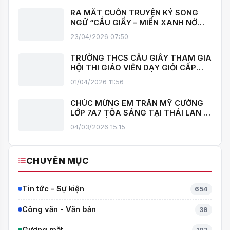
RA MẮT CUỐN TRUYỆN KÝ SONG
NGỮ “CẦU GIẤY – MIỀN XANH NỞ
HOA”, KHÁNH THÀNH THƯ VIỆN MỞ,
23/04/2026 07:50
LAN TOẢ VĂN HOÁ ĐỌC
TRƯỜNG THCS CẦU GIẤY THAM GIA
HỘI THI GIÁO VIÊN DẠY GIỎI CẤP
TRUNG HỌC CƠ SỞ PHƯỜNG YÊN
01/04/2026 11:56
HOÀ
CHÚC MỪNG EM TRẦN MỸ CƯỜNG
LỚP 7A7 TỎA SÁNG TẠI THÁI LAN –
MANG VỀ HUY CHƯƠNG BẠC TOÁN
04/03/2026 15:15
QUỐC TẾ ITMC 2026
CHUYÊN MỤC
Tin tức - Sự kiện
654
Công văn - Văn bản
39
Gương mặt