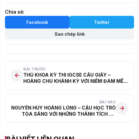
Chia sẻ:
Facebook
Twitter
Sao chép link
BÀI TRƯỚC
THỦ KHOA KỲ THI IGCSE CẦU GIẤY –
HOÀNG CHU KHÁNH KỲ VỚI NIỀM ĐAM MÊ
KHOA HỌC CHÁY BỎNG
BÀI SAU
NGUYỄN HUY HOÀNG LONG – CẬU HỌC TRÒ
TỎA SÁNG VỚI NHỮNG THÀNH TÍCH ẤN
TƯỢNG TẠI CÁC ĐẤU TRƯỜNG TOÁN HỌC
QUỐC TẾ