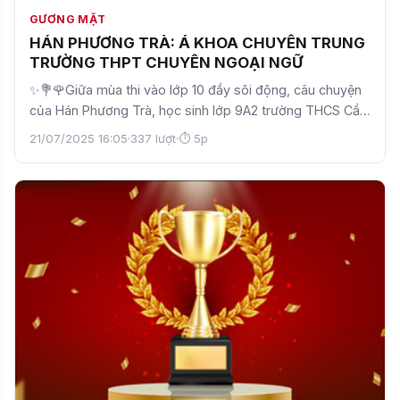
GƯƠNG MẶT
HÁN PHƯƠNG TRÀ: Á KHOA CHUYÊN TRUNG
TRƯỜNG THPT CHUYÊN NGOẠI NGỮ
✨💐🌹Giữa mùa thi vào lớp 10 đầy sôi động, câu chuyện
của Hán Phương Trà, học sinh lớp 9A2 trường THCS Cầu
Giấ…
21/07/2025 16:05
·
337 lượt
·
⏱ 5p