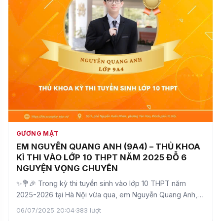
GƯƠNG MẶT
EM NGUYỄN QUANG ANH (9A4) – THỦ KHOA
KÌ THI VÀO LỚP 10 THPT NĂM 2025 ĐỖ 6
NGUYỆN VỌNG CHUYÊN
✨💐🎉 Trong kỳ thi tuyển sinh vào lớp 10 THPT năm
2025-2026 tại Hà Nội vừa qua, em Nguyễn Quang Anh,
học sinh…
06/07/2025 20:04
·
383 lượt