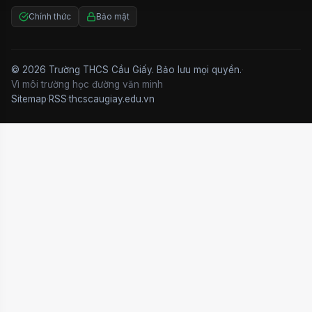
Chính thức
Bảo mật
© 2026 Trường THCS Cầu Giấy. Bảo lưu mọi quyền.
·
Vì môi trường học đường văn minh
Sitemap
·
RSS
·
thcscaugiay.edu.vn