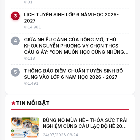
81
LỊCH TUYỂN SINH LỚP 6 NĂM HỌC 2026-
3
2027
14.981
GIỮA NHIỀU CÁNH CỬA RỘNG MỞ, THỦ
4
KHOA NGUYỄN PHƯƠNG VY CHỌN THCS
CẦU GIẤY: "CON MUỐN HỌC CÙNG NHỮNG
NGƯỜI GIỎI NHẤT!"
118
THÔNG BÁO ĐIỂM CHUẨN TUYỂN SINH BỔ
5
SUNG VÀO LỚP 6 NĂM HỌC 2026 - 2027
1.491
TIN NỔI BẬT
BÙNG NỔ MÙA HÈ – THỎA SỨC TRẢI
NGHIỆM CÙNG CÂU LẠC BỘ HÈ 2026
TRƯỜNG THCS CẦU GIẤY!
24/07/2026 08:24