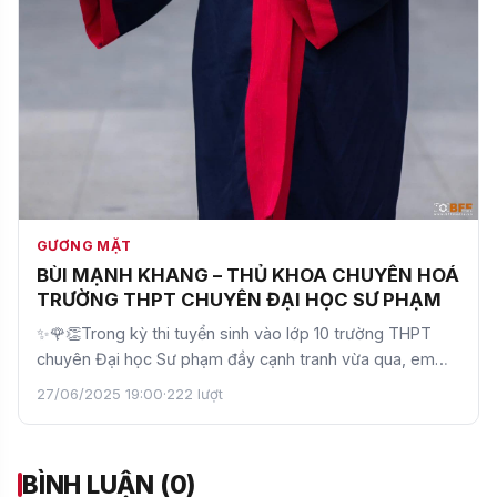
GƯƠNG MẶT
BÙI MẠNH KHANG – THỦ KHOA CHUYÊN HOÁ
TRƯỜNG THPT CHUYÊN ĐẠI HỌC SƯ PHẠM
✨🌹👏Trong kỳ thi tuyển sinh vào lớp 10 trường THPT
chuyên Đại học Sư phạm đầy cạnh tranh vừa qua, em
Bùi Mạnh…
27/06/2025 19:00
·
222 lượt
BÌNH LUẬN (0)