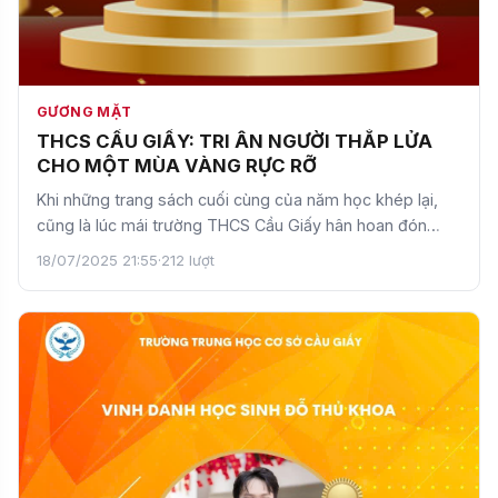
GƯƠNG MẶT
THCS CẦU GIẤY: TRI ÂN NGƯỜI THẮP LỬA
CHO MỘT MÙA VÀNG RỰC RỠ
Khi những trang sách cuối cùng của năm học khép lại,
cũng là lúc mái trường THCS Cầu Giấy hân hoan đón
nhận mộ…
18/07/2025 21:55
·
212 lượt