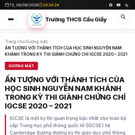
T5, 06/08/2026
18:24:25
Trường THCS Cầu Giấy
Trang chủ
›
Gương mặt
›
ẤN TƯỢNG VỚI THÀNH TÍCH CỦA HỌC SINH NGUYỄN NAM
KHÁNH TRONG KỲ THI GIÀNH CHỨNG CHỈ IGCSE 2020 – 2021
GƯƠNG MẶT
ẤN TƯỢNG VỚI THÀNH TÍCH CỦA
HỌC SINH NGUYỄN NAM KHÁNH
TRONG KỲ THI GIÀNH CHỨNG CHỈ
IGCSE 2020 – 2021
IGCSE là một kỳ thi quan trọng bậc nhất cho toàn bộ
cấp Trung học phổ thông quốc tế (IGCSE) hệ
Cambridge (tương đương kỳ thi giáo dục phổ thông