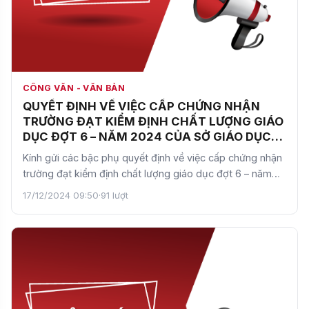
CÔNG VĂN - VĂN BẢN
QUYẾT ĐỊNH VỀ VIỆC CẤP CHỨNG NHẬN
TRƯỜNG ĐẠT KIỂM ĐỊNH CHẤT LƯỢNG GIÁO
DỤC ĐỢT 6 – NĂM 2024 CỦA SỞ GIÁO DỤC
VÀ ĐÀO TẠO HÀ NỘI
Kính gửi các bậc phụ quyết định về việc cấp chứng nhận
trường đạt kiểm định chất lượng giáo dục đợt 6 – năm
20…
17/12/2024 09:50
·
91 lượt