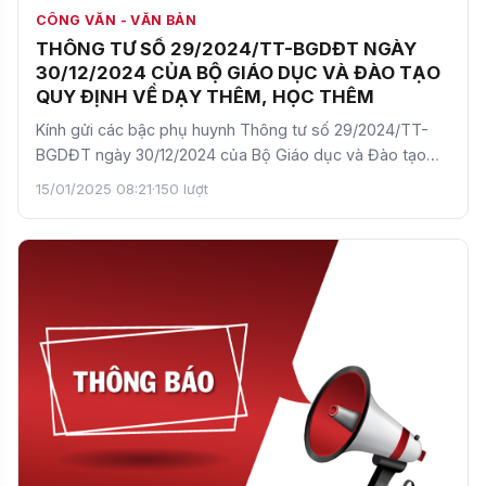
CÔNG VĂN - VĂN BẢN
THÔNG TƯ SỐ 29/2024/TT-BGDĐT NGÀY
30/12/2024 CỦA BỘ GIÁO DỤC VÀ ĐÀO TẠO
QUY ĐỊNH VỀ DẠY THÊM, HỌC THÊM
Kính gửi các bậc phụ huynh Thông tư số 29/2024/TT-
BGDĐT ngày 30/12/2024 của Bộ Giáo dục và Đào tạo
quy định về…
15/01/2025 08:21
·
150 lượt