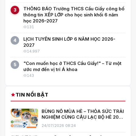
THÔNG BÁO Trường THCS Cầu Giấy công bố
3
thông tin XẾP LỚP cho học sinh khối 6 năm
học 2026–2027
131
LỊCH TUYỂN SINH LỚP 6 NĂM HỌC 2026-
4
2027
14.997
"Con muốn học ở THCS Cầu Giấy!" – Từ một
5
ước mơ đến vị trí Á khoa
143
TIN NỔI BẬT
BÙNG NỔ MÙA HÈ – THỎA SỨC TRẢI
NGHIỆM CÙNG CÂU LẠC BỘ HÈ 2026
TRƯỜNG THCS CẦU GIẤY!
24/07/2026 08:24