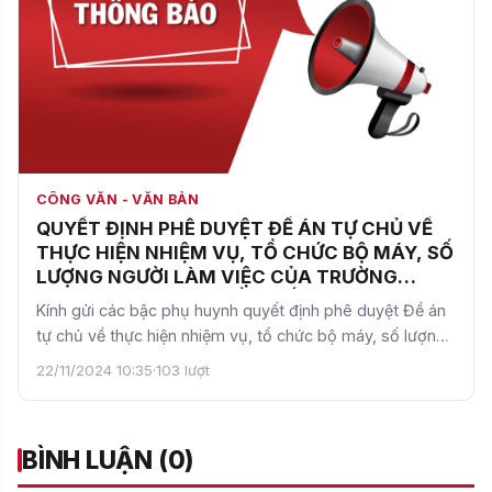
CÔNG VĂN - VĂN BẢN
QUYẾT ĐỊNH PHÊ DUYỆT ĐỀ ÁN TỰ CHỦ VỀ
THỰC HIỆN NHIỆM VỤ, TỔ CHỨC BỘ MÁY, SỐ
LƯỢNG NGƯỜI LÀM VIỆC CỦA TRƯỜNG
TRUNG HỌC CƠ SỞ CẦU GIẤY
Kính gửi các bậc phụ huynh quyết định phê duyệt Đề án
tự chủ về thực hiện nhiệm vụ, tổ chức bộ máy, số lượng
n…
22/11/2024 10:35
·
103 lượt
BÌNH LUẬN (0)