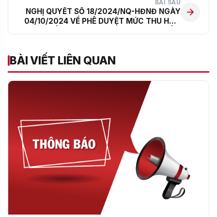
BÀI SAU
NGHỊ QUYẾT SỐ 18/2024/NQ-HĐNĐ NGÀY
04/10/2024 VỀ PHÊ DUYỆT MỨC THU HỌC
PHÍ ĐỐI VỚI CÁC CƠ SỞ GIÁO DỤC MẦM
NON, GIÁO DỤC PHỔ THÔNG CÔNG LẬP TỰ
BẢO ĐẢM CHỈ THƯỜNG XUYÊN; CƠ SỞ GIÁO
BÀI VIẾT LIÊN QUAN
DỤC MẦM NON, GIÁO DỤC PHỔ THÔNG
CÔNG LẬP CHẤT LƯỢNG CAO CỦA THÀNH
PHỐ HÀ NỘI NĂM HỌC 2024 – 2025