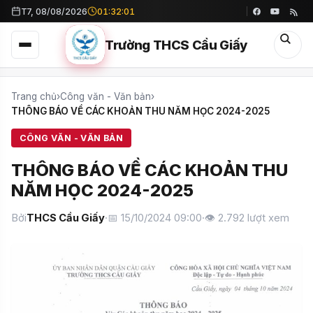
T7, 08/08/2026
01:32:01
Trường THCS Cầu Giấy
Trang chủ
›
Công văn - Văn bản
›
THÔNG BÁO VỀ CÁC KHOẢN THU NĂM HỌC 2024-2025
CÔNG VĂN - VĂN BẢN
THÔNG BÁO VỀ CÁC KHOẢN THU
NĂM HỌC 2024-2025
Bởi
THCS Cầu Giấy
·
📅 15/10/2024 09:00
·
👁
2.792
lượt xem