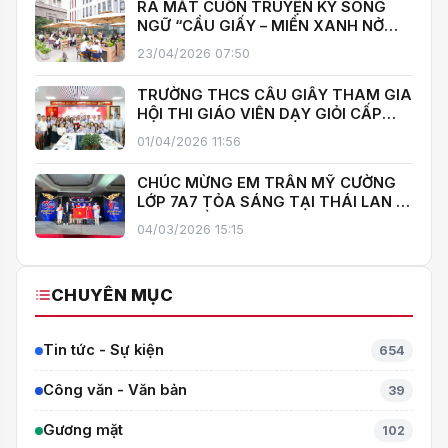
RA MẮT CUỐN TRUYỆN KÝ SONG
NGỮ “CẦU GIẤY – MIỀN XANH NỞ
HOA”, KHÁNH THÀNH THƯ VIỆN MỞ,
23/04/2026 07:50
LAN TOẢ VĂN HOÁ ĐỌC
TRƯỜNG THCS CẦU GIẤY THAM GIA
HỘI THI GIÁO VIÊN DẠY GIỎI CẤP
TRUNG HỌC CƠ SỞ PHƯỜNG YÊN
01/04/2026 11:56
HOÀ
CHÚC MỪNG EM TRẦN MỸ CƯỜNG
LỚP 7A7 TỎA SÁNG TẠI THÁI LAN –
MANG VỀ HUY CHƯƠNG BẠC TOÁN
04/03/2026 15:15
QUỐC TẾ ITMC 2026
CHUYÊN MỤC
Tin tức - Sự kiện
654
Công văn - Văn bản
39
Gương mặt
102