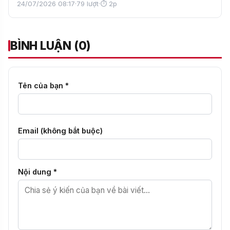
24/07/2026 08:17
·
79 lượt
·
⏱ 2p
BÌNH LUẬN (0)
Tên của bạn *
Email (không bắt buộc)
Nội dung *