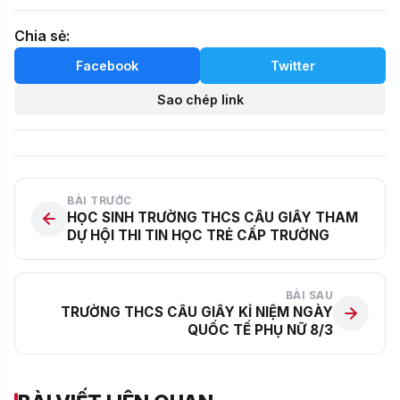
Chia sẻ:
Facebook
Twitter
Sao chép link
BÀI TRƯỚC
HỌC SINH TRƯỜNG THCS CẦU GIẤY THAM
DỰ HỘI THI TIN HỌC TRẺ CẤP TRƯỜNG
BÀI SAU
TRƯỜNG THCS CẦU GIẤY KỈ NIỆM NGÀY
QUỐC TẾ PHỤ NỮ 8/3