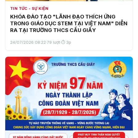
TIN TỨC - SỰ KIỆN
KHÓA ĐÀO TẠO "LÃNH ĐẠO THÍCH ỨNG
TRONG GIÁO DỤC STEM TẠI VIỆT NAM" DIỄN
RA TẠI TRƯỜNG THCS CẦU GIẤY
24/07/2026 08:22
·
79 lượt
·
⏱ 3p