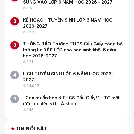
SUNG VÀO LỚP 6 NĂM HỌC 2026 - 2027
1.511
KẾ HOẠCH TUYỂN SINH LỚP 6 NĂM HỌC
2
2026-2027
16.381
THÔNG BÁO Trường THCS Cầu Giấy công bố
3
thông tin XẾP LỚP cho học sinh khối 6 năm
học 2026–2027
131
LỊCH TUYỂN SINH LỚP 6 NĂM HỌC 2026-
4
2027
14.997
"Con muốn học ở THCS Cầu Giấy!" – Từ một
5
ước mơ đến vị trí Á khoa
143
TIN NỔI BẬT