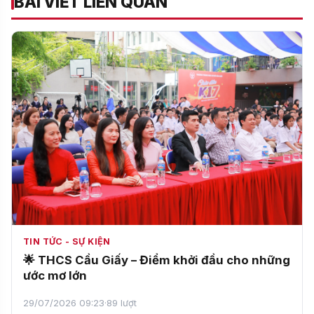
BÀI VIẾT LIÊN QUAN
TIN TỨC - SỰ KIỆN
🌟 THCS Cầu Giấy – Điểm khởi đầu cho những
ước mơ lớn
29/07/2026 09:23
·
89 lượt