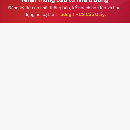
Đăng ký để cập nhật thông báo, kế hoạch học tập và hoạt
động nổi bật từ
Trường THCS Cầu Giấy
.
Đăng ký
Trường THCS Cầu Giấy
Kênh thông tin chính thức của nhà trường, cập nhật
thông báo, hoạt động học tập, tuyển sinh, văn bản và
những dấu ấn trong đời sống học đường.
Số 9, phố Nguyễn Xuân Nham, phường Yên Hòa, thành phố
Hà Nội
024 63285768