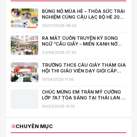
BÙNG NỔ MÙA HÈ – THỎA SỨC TRẢI
NGHIỆM CÙNG CÂU LẠC BỘ HÈ 2026
TRƯỜNG THCS CẦU GIẤY!
24/07/2026 08:24
RA MẮT CUỐN TRUYỆN KÝ SONG
NGỮ “CẦU GIẤY – MIỀN XANH NỞ
HOA”, KHÁNH THÀNH THƯ VIỆN MỞ,
23/04/2026 07:50
LAN TOẢ VĂN HOÁ ĐỌC
TRƯỜNG THCS CẦU GIẤY THAM GIA
HỘI THI GIÁO VIÊN DẠY GIỎI CẤP
TRUNG HỌC CƠ SỞ PHƯỜNG YÊN
01/04/2026 11:56
HOÀ
CHÚC MỪNG EM TRẦN MỸ CƯỜNG
LỚP 7A7 TỎA SÁNG TẠI THÁI LAN –
MANG VỀ HUY CHƯƠNG BẠC TOÁN
04/03/2026 15:15
QUỐC TẾ ITMC 2026
CHUYÊN MỤC