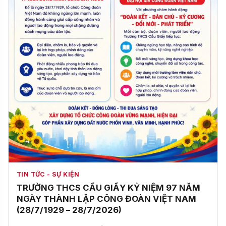
TIN TỨC - SỰ KIỆN
TRƯỜNG THCS CẦU GIẤY KỶ NIỆM 97 NĂM
NGÀY THÀNH LẬP CÔNG ĐOÀN VIỆT NAM
(28/7/1929 – 28/7/2026)