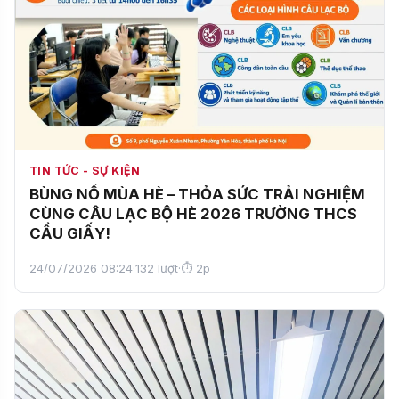
TIN TỨC - SỰ KIỆN
BÙNG NỔ MÙA HÈ – THỎA SỨC TRẢI NGHIỆM
CÙNG CÂU LẠC BỘ HÈ 2026 TRƯỜNG THCS
CẦU GIẤY!
24/07/2026 08:24
·
132 lượt
·
⏱ 2p