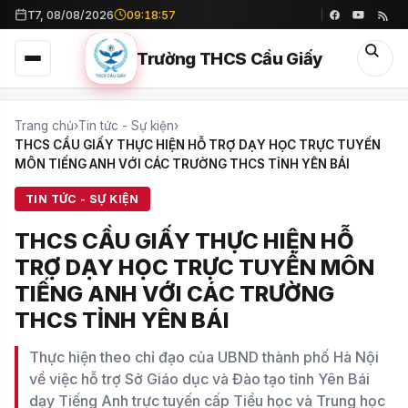
T7, 08/08/2026
09:18:58
Trường THCS Cầu Giấy
Trang chủ
›
Tin tức - Sự kiện
›
THCS CẦU GIẤY THỰC HIỆN HỖ TRỢ DẠY HỌC TRỰC TUYẾN
MÔN TIẾNG ANH VỚI CÁC TRƯỜNG THCS TỈNH YÊN BÁI
TIN TỨC - SỰ KIỆN
THCS CẦU GIẤY THỰC HIỆN HỖ
TRỢ DẠY HỌC TRỰC TUYẾN MÔN
TIẾNG ANH VỚI CÁC TRƯỜNG
THCS TỈNH YÊN BÁI
Thực hiện theo chỉ đạo của UBND thành phố Hà Nội
về việc hỗ trợ Sở Giáo dục và Đào tạo tỉnh Yên Bái
dạy Tiếng Anh trực tuyến cấp Tiểu học và Trung học