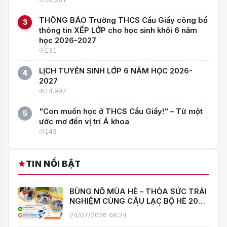
THÔNG BÁO Trường THCS Cầu Giấy công bố
3
thông tin XẾP LỚP cho học sinh khối 6 năm
học 2026–2027
131
LỊCH TUYỂN SINH LỚP 6 NĂM HỌC 2026-
4
2027
14.997
"Con muốn học ở THCS Cầu Giấy!" – Từ một
5
ước mơ đến vị trí Á khoa
143
TIN NỔI BẬT
BÙNG NỔ MÙA HÈ – THỎA SỨC TRẢI
NGHIỆM CÙNG CÂU LẠC BỘ HÈ 2026
TRƯỜNG THCS CẦU GIẤY!
24/07/2026 08:24