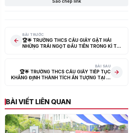
Sao chép link
BÀI TRƯỚC
🏆🌟 TRƯỜNG THCS CẦU GIẤY GẶT HÁI
NHỮNG TRÁI NGỌT ĐẦU TIÊN TRONG KÌ THI
TUYỂN SINH VÀO LỚP 10 TRƯỜNG THPT
CHUYÊN KHOA HỌC TỰ NHIÊN NĂM 2026 🌟
🏆
BÀI SAU
🏆🌟 TRƯỜNG THCS CẦU GIẤY TIẾP TỤC
KHẲNG ĐỊNH THÀNH TÍCH ẤN TƯỢNG TẠI KÌ
THI TUYỂN SINH VÀO LỚP 10 TRƯỜNG THPT
CHUYÊN ĐẠI HỌC SƯ PHẠM NĂM HỌC
2026–2027 🌟🏆
BÀI VIẾT LIÊN QUAN