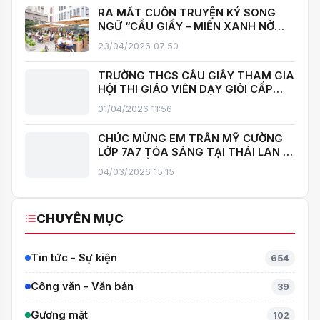
RA MẮT CUỐN TRUYỆN KÝ SONG
NGỮ “CẦU GIẤY – MIỀN XANH NỞ
HOA”, KHÁNH THÀNH THƯ VIỆN MỞ,
23/04/2026 07:50
LAN TOẢ VĂN HOÁ ĐỌC
TRƯỜNG THCS CẦU GIẤY THAM GIA
HỘI THI GIÁO VIÊN DẠY GIỎI CẤP
TRUNG HỌC CƠ SỞ PHƯỜNG YÊN
01/04/2026 11:56
HOÀ
CHÚC MỪNG EM TRẦN MỸ CƯỜNG
LỚP 7A7 TỎA SÁNG TẠI THÁI LAN –
MANG VỀ HUY CHƯƠNG BẠC TOÁN
04/03/2026 15:15
QUỐC TẾ ITMC 2026
CHUYÊN MỤC
Tin tức - Sự kiện
654
Công văn - Văn bản
39
Gương mặt
102