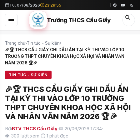
T6, 07/08/2026
23:29:56
Trường THCS Cầu Giấy
Trang chủ
›
Tin tức - Sự kiện
›
🎉🏆 THCS CẦU GIẤY GHI DẤU ẤN TẠI KỲ THI VÀO LỚP 10
TRƯỜNG THPT CHUYÊN KHOA HỌC XÃ HỘI VÀ NHÂN VĂN
NĂM 2026 🏆🎉
TIN TỨC - SỰ KIỆN
🎉🏆 THCS CẦU GIẤY GHI DẤU ẤN
TẠI KỲ THI VÀO LỚP 10 TRƯỜNG
THPT CHUYÊN KHOA HỌC XÃ HỘI
VÀ NHÂN VĂN NĂM 2026 🏆🎉
Bởi
BTV THCS Cầu Giấy
·
📅 20/06/2026 17:34
·
👁
300
lượt xem
·
⏱ 1 phút đọc