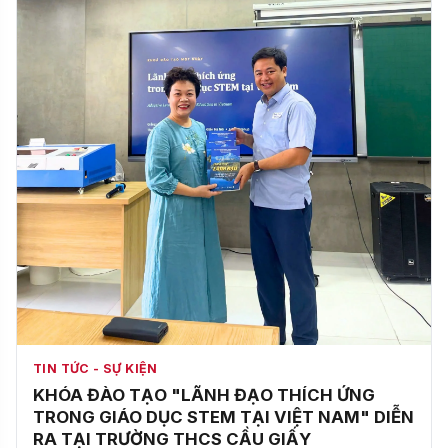
TIN TỨC - SỰ KIỆN
KHÓA ĐÀO TẠO "LÃNH ĐẠO THÍCH ỨNG
TRONG GIÁO DỤC STEM TẠI VIỆT NAM" DIỄN
RA TẠI TRƯỜNG THCS CẦU GIẤY