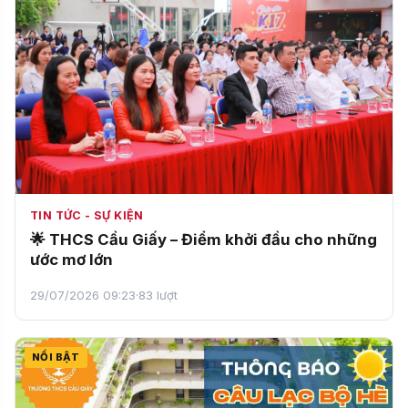
TIN TỨC - SỰ KIỆN
🌟 THCS Cầu Giấy – Điểm khởi đầu cho những
ước mơ lớn
29/07/2026 09:23
·
83 lượt
NỔI BẬT