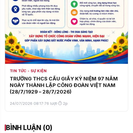
TIN TỨC - SỰ KIỆN
TRƯỜNG THCS CẦU GIẤY KỶ NIỆM 97 NĂM
NGÀY THÀNH LẬP CÔNG ĐOÀN VIỆT NAM
(28/7/1929 – 28/7/2026)
24/07/2026 08:17
·
76 lượt
·
⏱ 2p
BÌNH LUẬN (0)