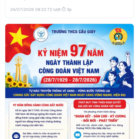
24/07/2026 08:22
·
72 lượt
·
⏱ 3p