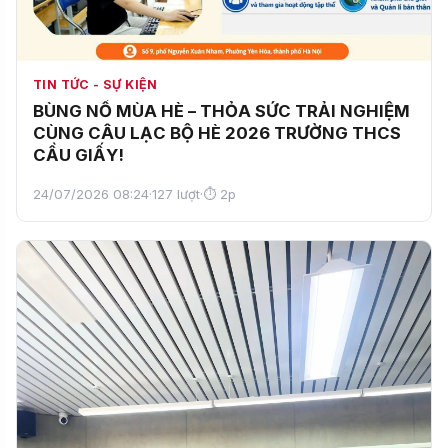
TIN TỨC - SỰ KIỆN
BÙNG NỔ MÙA HÈ – THỎA SỨC TRẢI NGHIỆM
CÙNG CÂU LẠC BỘ HÈ 2026 TRƯỜNG THCS
CẦU GIẤY!
24/07/2026 08:24
·
127 lượt
·
⏱ 2p