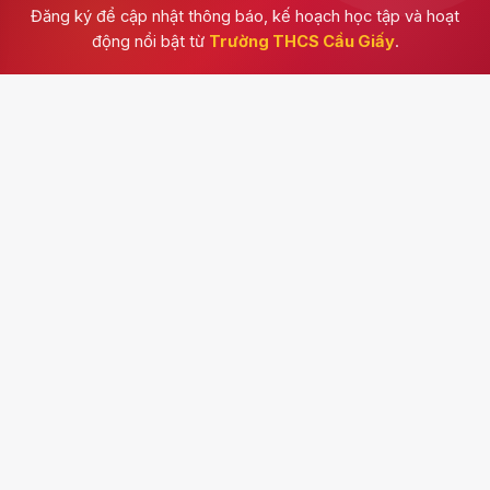
Đăng ký để cập nhật thông báo, kế hoạch học tập và hoạt
động nổi bật từ
Trường THCS Cầu Giấy
.
Đăng ký
Trường THCS Cầu Giấy
Kênh thông tin chính thức của nhà trường, cập nhật
thông báo, hoạt động học tập, tuyển sinh, văn bản và
những dấu ấn trong đời sống học đường.
Số 9, phố Nguyễn Xuân Nham, phường Yên Hòa, thành phố
Hà Nội
024 63285768