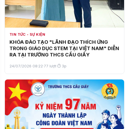
TIN TỨC - SỰ KIỆN
KHÓA ĐÀO TẠO "LÃNH ĐẠO THÍCH ỨNG
TRONG GIÁO DỤC STEM TẠI VIỆT NAM" DIỄN
RA TẠI TRƯỜNG THCS CẦU GIẤY
24/07/2026 08:22
·
77 lượt
·
⏱ 3p