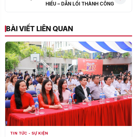
HIỂU – DẪN LỐI THÀNH CÔNG
BÀI VIẾT LIÊN QUAN
TIN TỨC - SỰ KIỆN