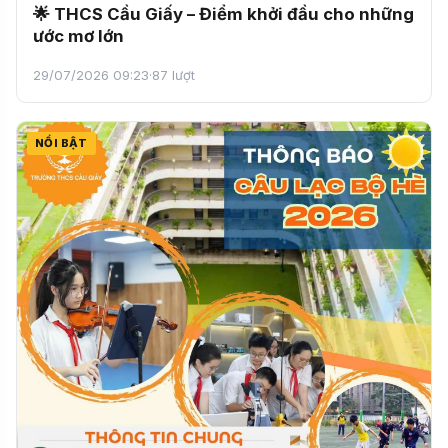
🌟 THCS Cầu Giấy – Điểm khởi đầu cho những
ước mơ lớn
29/07/2026 09:23
·
87 lượt
NỔI BẬT