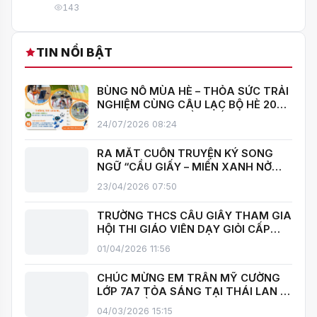
143
TIN NỔI BẬT
BÙNG NỔ MÙA HÈ – THỎA SỨC TRẢI
NGHIỆM CÙNG CÂU LẠC BỘ HÈ 2026
TRƯỜNG THCS CẦU GIẤY!
24/07/2026 08:24
RA MẮT CUỐN TRUYỆN KÝ SONG
NGỮ “CẦU GIẤY – MIỀN XANH NỞ
HOA”, KHÁNH THÀNH THƯ VIỆN MỞ,
23/04/2026 07:50
LAN TOẢ VĂN HOÁ ĐỌC
TRƯỜNG THCS CẦU GIẤY THAM GIA
HỘI THI GIÁO VIÊN DẠY GIỎI CẤP
TRUNG HỌC CƠ SỞ PHƯỜNG YÊN
01/04/2026 11:56
HOÀ
CHÚC MỪNG EM TRẦN MỸ CƯỜNG
LỚP 7A7 TỎA SÁNG TẠI THÁI LAN –
MANG VỀ HUY CHƯƠNG BẠC TOÁN
04/03/2026 15:15