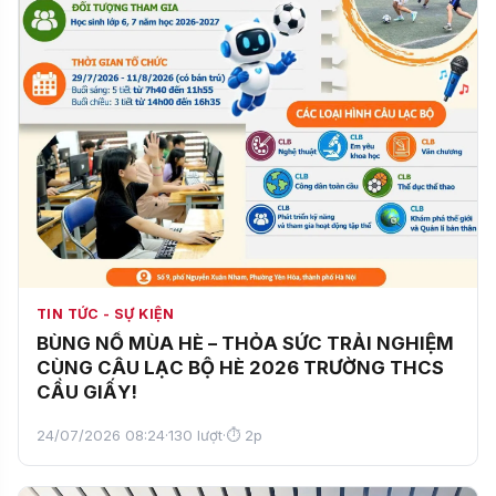
TIN TỨC - SỰ KIỆN
BÙNG NỔ MÙA HÈ – THỎA SỨC TRẢI NGHIỆM
CÙNG CÂU LẠC BỘ HÈ 2026 TRƯỜNG THCS
CẦU GIẤY!
24/07/2026 08:24
·
130 lượt
·
⏱ 2p