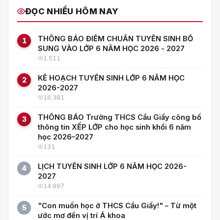
ĐỌC NHIỀU HÔM NAY
THÔNG BÁO ĐIỂM CHUẨN TUYỂN SINH BỔ
1
SUNG VÀO LỚP 6 NĂM HỌC 2026 - 2027
1.511
KẾ HOẠCH TUYỂN SINH LỚP 6 NĂM HỌC
2
2026-2027
16.381
THÔNG BÁO Trường THCS Cầu Giấy công bố
3
thông tin XẾP LỚP cho học sinh khối 6 năm
học 2026–2027
131
LỊCH TUYỂN SINH LỚP 6 NĂM HỌC 2026-
4
2027
14.997
"Con muốn học ở THCS Cầu Giấy!" – Từ một
5
ước mơ đến vị trí Á khoa