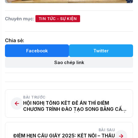
Chuyên mục:
TIN TỨC - SỰ KIỆN
Chia sẻ:
Facebook
Twitter
Sao chép link
BÀI TRƯỚC
HỘI NGHỊ TỔNG KẾT ĐỀ ÁN THÍ ĐIỂM
CHƯƠNG TRÌNH ĐÀO TẠO SONG BẰNG CẤP
THCS VÀ THPT & TRIỂN KHAI NGHỊ ĐỊNH SỐ
202/2025/NĐ-CP CỦA CHÍNH PHỦ
BÀI SAU
ĐIỂM HẸN CẦU GIẤY 2025: KẾT NỐI – THẤU