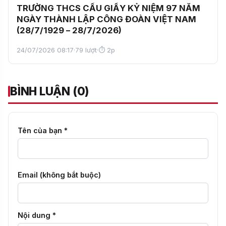
TRƯỜNG THCS CẦU GIẤY KỶ NIỆM 97 NĂM
NGÀY THÀNH LẬP CÔNG ĐOÀN VIỆT NAM
(28/7/1929 – 28/7/2026)
24/07/2026 08:17
·
79 lượt
·
⏱ 2p
BÌNH LUẬN (0)
Tên của bạn *
Email (không bắt buộc)
Nội dung *