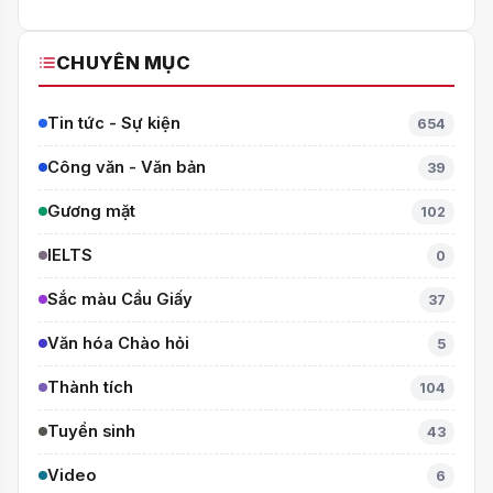
QUỐC TẾ ITMC 2026
CHUYÊN MỤC
Tin tức - Sự kiện
654
Công văn - Văn bản
39
Gương mặt
102
IELTS
0
Sắc màu Cầu Giấy
37
Văn hóa Chào hỏi
5
Thành tích
104
Tuyển sinh
43
Video
6