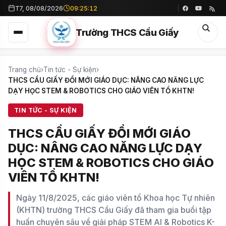
T7, 08/08/2026
09:25:14
Trường THCS Cầu Giấy
Trang chủ
›
Tin tức - Sự kiện
›
THCS CẦU GIẤY ĐỔI MỚI GIÁO DỤC: NÂNG CAO NĂNG LỰC
DẠY HỌC STEM & ROBOTICS CHO GIÁO VIÊN TỔ KHTN!
TIN TỨC - SỰ KIỆN
THCS CẦU GIẤY ĐỔI MỚI GIÁO
DỤC: NÂNG CAO NĂNG LỰC DẠY
HỌC STEM & ROBOTICS CHO GIÁO
VIÊN TỔ KHTN!
Ngày 11/8/2025, các giáo viên tổ Khoa học Tự nhiên
(KHTN) trường THCS Cầu Giấy đã tham gia buổi tập
huấn chuyên sâu về giải pháp STEM AI & Robotics K-