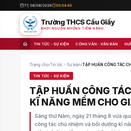
T7, 08/08/2026
05:54:42
Trường THCS Cầu Giấy
KHƠI NGUỒN NHỮNG TIỀM NĂNG
TIN TỨC - SỰ KIỆN
CÔNG VĂN - VĂN BẢN
GƯ
Trang chủ
›
Tin tức - Sự kiện
›
TẬP HUẤN CÔNG TÁC CH
TIN TỨC - SỰ KIỆN
TẬP HUẤN CÔNG TÁC
KĨ NĂNG MỀM CHO GI
Sáng thứ Năm, ngày 21 tháng 8 vừa qu
công tác chủ nhiệm và bồi dưỡng kĩ nă