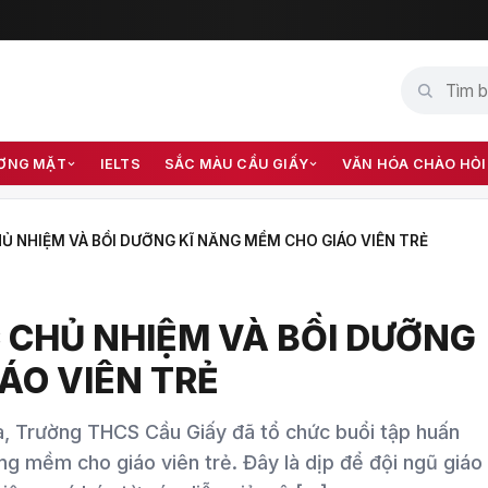
ƠNG MẶT
IELTS
SẮC MÀU CẦU GIẤY
VĂN HÓA CHÀO HỎI
Ủ NHIỆM VÀ BỒI DƯỠNG KĨ NĂNG MỀM CHO GIÁO VIÊN TRẺ
 CHỦ NHIỆM VÀ BỒI DƯỠNG
ÁO VIÊN TRẺ
a, Trường THCS Cầu Giấy đã tổ chức buổi tập huấn
ng mềm cho giáo viên trẻ. Đây là dịp để đội ngũ giáo