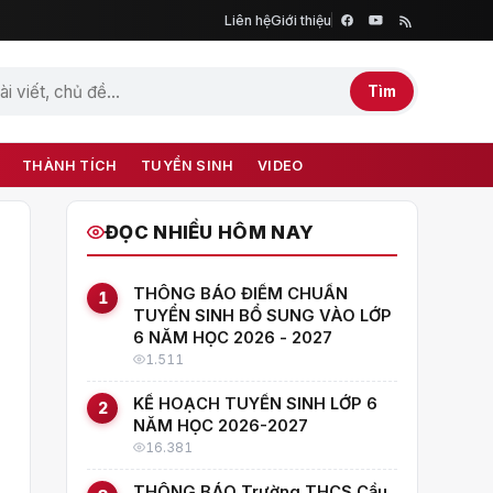
Liên hệ
Giới thiệu
Tìm
THÀNH TÍCH
TUYỂN SINH
VIDEO
ĐỌC NHIỀU HÔM NAY
THÔNG BÁO ĐIỂM CHUẨN
1
TUYỂN SINH BỔ SUNG VÀO LỚP
6 NĂM HỌC 2026 - 2027
1.511
KẾ HOẠCH TUYỂN SINH LỚP 6
2
NĂM HỌC 2026-2027
16.381
THÔNG BÁO Trường THCS Cầu