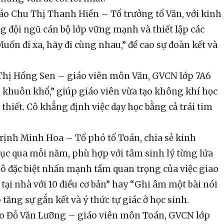
giáo Chu Thị Thanh Hiền – Tổ trưởng tổ Văn, với kinh
 đội ngũ cán bộ lớp vững mạnh và thiết lập các
Muốn đi xa, hãy đi cùng nhau,” đề cao sự đoàn kết và
g Thị Hồng Sen – giáo viên môn Văn, GVCN lớp 7A6
g khuôn khổ,” giúp giáo viên vừa tạo không khí học
 thiết. Cô khẳng định việc dạy học bằng cả trái tim
Trịnh Minh Hoa – Tổ phó tổ Toán, chia sẻ kinh
dục qua mỗi năm, phù hợp với tâm sinh lý từng lứa
 Cô đặc biệt nhấn mạnh tầm quan trọng của việc giao
tại nhà với 10 điều cơ bản” hay “Ghi âm một bài nói
tăng sự gắn kết và ý thức tự giác ở học sinh.
iáo Đỗ Văn Lưỡng – giáo viên môn Toán, GVCN lớp