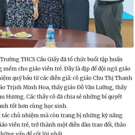
 Trường THCS Cầu Giấy đã tổ chức buổi tập huấn
 mềm cho giáo viên trẻ. Đây là dịp để đội ngũ giáo
iệm quý báu từ các diễn giả: cô giáo Chu Thị Thanh
iáo Trịnh Minh Hoa, thầy giáo Đỗ Văn Lưỡng, thầy
u Hương. Các thầy cô đã chia sẻ những bí quyết
nh tốt hơn cùng học sinh.
g tác chủ nhiệm mà còn trang bị những kỹ năng
áo viên trẻ, trở thành một diễn đàn trao đổi, thảo
những vấn đề cốt lõi nhất.