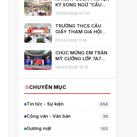
GIẤY!
KÝ SONG NGỮ “CẦU
GIẤY – MIỀN XANH NỞ
23/04/2026 07:50
HOA”, KHÁNH THÀNH
THƯ VIỆN MỞ, LAN TOẢ
TRƯỜNG THCS CẦU
VĂN HOÁ ĐỌC
GIẤY THAM GIA HỘI
THI GIÁO VIÊN DẠY GIỎI
01/04/2026 11:56
CẤP TRUNG HỌC CƠ SỞ
PHƯỜNG YÊN HOÀ
CHÚC MỪNG EM TRẦN
MỸ CƯỜNG LỚP 7A7
TỎA SÁNG TẠI THÁI
04/03/2026 15:15
LAN – MANG VỀ HUY
CHƯƠNG BẠC TOÁN
QUỐC TẾ ITMC 2026
CHUYÊN MỤC
Tin tức - Sự kiện
654
Công văn - Văn bản
39
Gương mặt
102