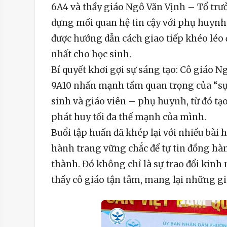
6A4 và thầy giáo Ngô Văn Vịnh – Tổ trư
dựng mối quan hệ tin cậy với phụ huynh 
được hướng dẫn cách giao tiếp khéo léo 
nhất cho học sinh.
Bí quyết khơi gợi sự sáng tạo: Cô giáo
9A10 nhấn mạnh tầm quan trọng của “sự k
sinh và giáo viên – phụ huynh, từ đó tạ
phát huy tối đa thế mạnh của mình.
Buổi tập huấn đã khép lại với nhiều bài h
hành trang vững chắc để tự tin đồng hà
thành. Đó không chỉ là sự trao đổi kinh
thầy cô giáo tận tâm, mang lại những gi