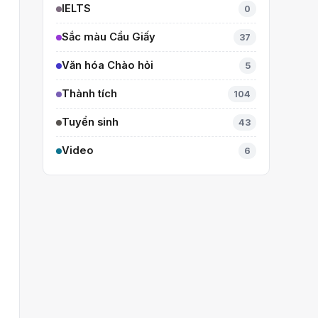
IELTS
0
Sắc màu Cầu Giấy
37
Văn hóa Chào hỏi
5
Thành tích
104
Tuyển sinh
43
Video
6