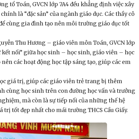
ởng tổ Toán, GVCN lớp 7A4 đều khẳng định việc xây
chính là “đặc sản” của ngành giáo dục. Các thầy cô
để cùng gia đình tạo nên môi trường giáo dục tốt
 Nguyễn Thu Hương – giáo viên môn Toán, GVCN lớp
ết nối” giữa học sinh – học sinh, giáo viên – học
o nên các hoạt động học tập sáng tạo, giúp các em
ọc giá trị, giúp các giáo viên trẻ trang bị thêm
nh cùng học sinh trên con đường học vấn và trưởng
 nghiệm, mà còn là sự tiếp nối của những thế hệ
á trị tốt đẹp nhất cho mái trường THCS Cầu Giấy.