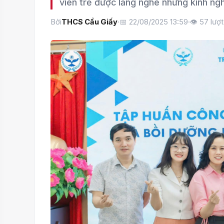
viên trẻ được lắng nghe những kinh ngh
Bởi
THCS Cầu Giấy
·
📅 22/08/2025 13:59
·
👁
57
lượ