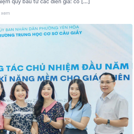
iệm quý báu từ các diễn giả: cô […]
t xem