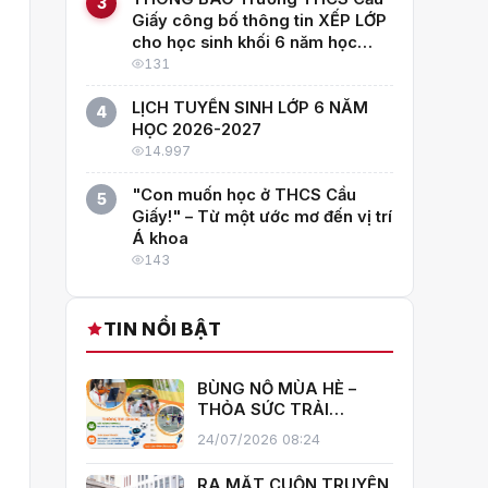
3
Giấy công bố thông tin XẾP LỚP
cho học sinh khối 6 năm học
2026–2027
131
LỊCH TUYỂN SINH LỚP 6 NĂM
4
HỌC 2026-2027
14.997
"Con muốn học ở THCS Cầu
5
Giấy!" – Từ một ước mơ đến vị trí
Á khoa
143
TIN NỔI BẬT
BÙNG NỔ MÙA HÈ –
THỎA SỨC TRẢI
NGHIỆM CÙNG CÂU
24/07/2026 08:24
LẠC BỘ HÈ 2026
TRƯỜNG THCS CẦU
RA MẮT CUỐN TRUYỆN