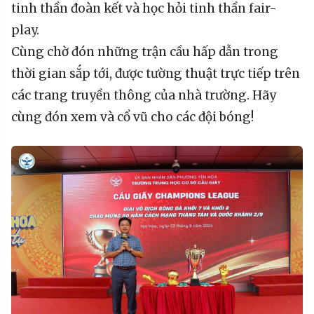
tinh thần đoàn kết và học hỏi tinh thần fair-
play.
Cùng chờ đón những trận cầu hấp dẫn trong
thời gian sắp tới, được tường thuật trực tiếp trên
các trang truyền thông của nhà trường. Hãy
cùng đón xem và cổ vũ cho các đội bóng!