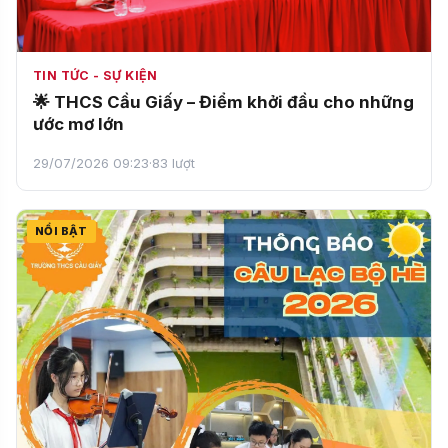
TIN TỨC - SỰ KIỆN
🌟 THCS Cầu Giấy – Điểm khởi đầu cho những
ước mơ lớn
29/07/2026 09:23
·
83 lượt
NỔI BẬT