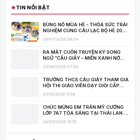
ĐỌC NHIỀU HÔM NAY
THÔNG BÁO ĐIỂM CHUẨN TUYỂN SINH BỔ
1
SUNG VÀO LỚP 6 NĂM HỌC 2026 - 2027
1.511
KẾ HOẠCH TUYỂN SINH LỚP 6 NĂM HỌC
2
2026-2027
16.381
THÔNG BÁO Trường THCS Cầu Giấy công bố
3
thông tin XẾP LỚP cho học sinh khối 6 năm
học 2026–2027
131
LỊCH TUYỂN SINH LỚP 6 NĂM HỌC 2026-
4
2027