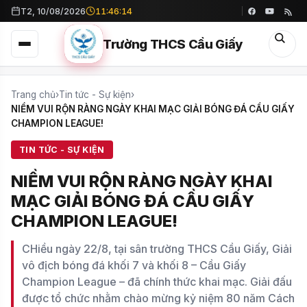
T2, 10/08/2026
11:46:18
Trường THCS Cầu Giấy
Trang chủ
›
Tin tức - Sự kiện
›
NIỀM VUI RỘN RÀNG NGÀY KHAI MẠC GIẢI BÓNG ĐÁ CẦU GIẤY
CHAMPION LEAGUE!
TIN TỨC - SỰ KIỆN
NIỀM VUI RỘN RÀNG NGÀY KHAI
MẠC GIẢI BÓNG ĐÁ CẦU GIẤY
CHAMPION LEAGUE!
CHiều ngày 22/8, tại sân trường THCS Cầu Giấy, Giải
vô địch bóng đá khối 7 và khối 8 – Cầu Giấy
Champion League – đã chính thức khai mạc. Giải đấu
được tổ chức nhằm chào mừng kỷ niệm 80 năm Cách