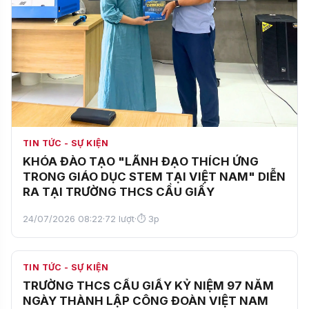
TIN TỨC - SỰ KIỆN
KHÓA ĐÀO TẠO "LÃNH ĐẠO THÍCH ỨNG
TRONG GIÁO DỤC STEM TẠI VIỆT NAM" DIỄN
RA TẠI TRƯỜNG THCS CẦU GIẤY
24/07/2026 08:22
·
72 lượt
·
⏱ 3p