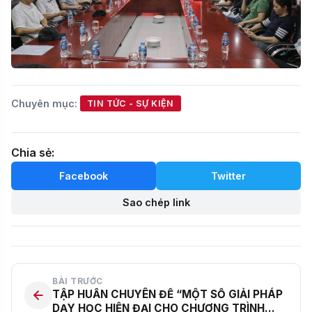
Chuyên mục:
TIN TỨC - SỰ KIỆN
Chia sẻ:
Facebook
Twitter
Sao chép link
BÀI TRƯỚC
TẬP HUẤN CHUYÊN ĐỀ “MỘT SỐ GIẢI PHÁP
DẠY HỌC HIỆN ĐẠI CHO CHƯƠNG TRÌNH