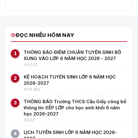
Gửi bình luận
Chưa có bình luận nào
Hãy là người đầu tiên chia sẻ ý kiến!
ĐỌC NHIỀU HÔM NAY
THÔNG BÁO ĐIỂM CHUẨN TUYỂN SINH BỔ