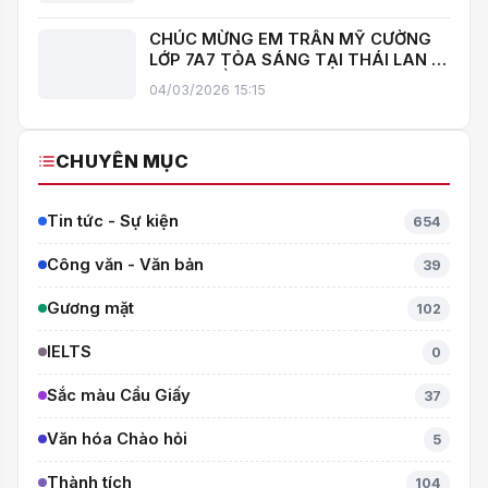
BÙNG NỔ MÙA HÈ – THỎA SỨC TRẢI
NGHIỆM CÙNG CÂU LẠC BỘ HÈ 2026
TRƯỜNG THCS CẦU GIẤY!
24/07/2026 08:24
RA MẮT CUỐN TRUYỆN KÝ SONG
NGỮ “CẦU GIẤY – MIỀN XANH NỞ
HOA”, KHÁNH THÀNH THƯ VIỆN MỞ,
23/04/2026 07:50
LAN TOẢ VĂN HOÁ ĐỌC
TRƯỜNG THCS CẦU GIẤY THAM GIA
HỘI THI GIÁO VIÊN DẠY GIỎI CẤP
TRUNG HỌC CƠ SỞ PHƯỜNG YÊN
01/04/2026 11:56
HOÀ
CHÚC MỪNG EM TRẦN MỸ CƯỜNG
LỚP 7A7 TỎA SÁNG TẠI THÁI LAN –
MANG VỀ HUY CHƯƠNG BẠC TOÁN
04/03/2026 15:15
QUỐC TẾ ITMC 2026
CHUYÊN MỤC