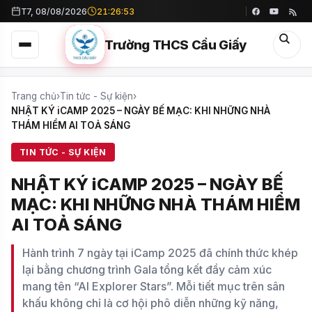
T7, 08/08/2026
21:26:56
Trường THCS Cầu Giấy
Trang chủ
›
Tin tức - Sự kiện
›
NHẬT KÝ iCAMP 2025 – NGÀY BẾ MẠC: KHI NHỮNG NHÀ
THÁM HIỂM AI TOẢ SÁNG
TIN TỨC - SỰ KIỆN
NHẬT KÝ iCAMP 2025 – NGÀY BẾ
MẠC: KHI NHỮNG NHÀ THÁM HIỂM
AI TOẢ SÁNG
Hành trình 7 ngày tại iCamp 2025 đã chính thức khép
lại bằng chương trình Gala tổng kết đầy cảm xúc
mang tên “AI Explorer Stars”. Mỗi tiết mục trên sân
khấu không chỉ là cơ hội phô diễn những kỹ năng,