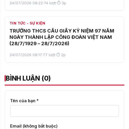
BÙNG NỔ MÙA HÈ – THỎA SỨC TRẢI NGHIỆM
CÙNG CÂU LẠC BỘ HÈ 2026 TRƯỜNG THCS
CẦU GIẤY!
24/07/2026 08:24
·
128 lượt
·
⏱ 2p
TIN TỨC - SỰ KIỆN
KHÓA ĐÀO TẠO "LÃNH ĐẠO THÍCH ỨNG
TRONG GIÁO DỤC STEM TẠI VIỆT NAM" DIỄN
RA TẠI TRƯỜNG THCS CẦU GIẤY
24/07/2026 08:22
·
74 lượt
·
⏱ 3p
TIN TỨC - SỰ KIỆN
TRƯỜNG THCS CẦU GIẤY KỶ NIỆM 97 NĂM
NGÀY THÀNH LẬP CÔNG ĐOÀN VIỆT NAM
(28/7/1929 – 28/7/2026)