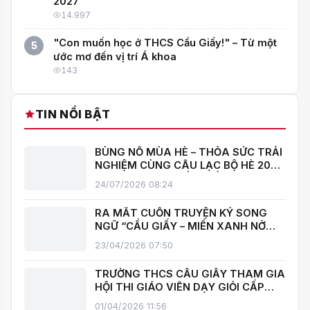
1
SUNG VÀO LỚP 6 NĂM HỌC 2026 - 2027
1.511
KẾ HOẠCH TUYỂN SINH LỚP 6 NĂM HỌC
2
2026-2027
16.381
THÔNG BÁO Trường THCS Cầu Giấy công bố
3
thông tin XẾP LỚP cho học sinh khối 6 năm
học 2026–2027
131
LỊCH TUYỂN SINH LỚP 6 NĂM HỌC 2026-
4
2027
14.997
"Con muốn học ở THCS Cầu Giấy!" – Từ một
5
ước mơ đến vị trí Á khoa
143
TIN NỔI BẬT