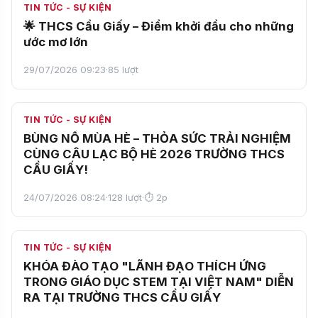
TIN TỨC - SỰ KIỆN
🌟 THCS Cầu Giấy – Điểm khởi đầu cho những
ước mơ lớn
29/07/2026 09:23
·
85 lượt
NỔI BẬT
TIN TỨC - SỰ KIỆN