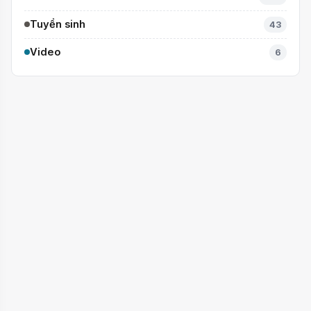
Tin tức - Sự kiện
654
Công văn - Văn bản
39
Gương mặt
102
IELTS
0
Sắc màu Cầu Giấy
37
Văn hóa Chào hỏi
5
Thành tích
104
Tuyển sinh
43
Video
6