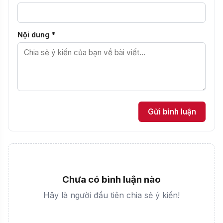
24/07/2026 08:17
·
77 lượt
·
⏱ 2p
BÌNH LUẬN (0)
Tên của bạn *
Email (không bắt buộc)
Nội dung *