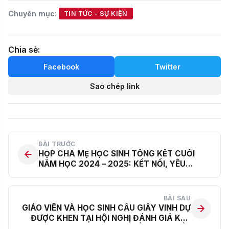
Chuyên mục:
TIN TỨC - SỰ KIỆN
Chia sẻ:
Facebook
Twitter
Sao chép link
BÀI TRƯỚC
HỌP CHA MẸ HỌC SINH TỔNG KẾT CUỐI
NĂM HỌC 2024 – 2025: KẾT NỐI, YÊU
THƯƠNG VÀ SẺ CHIA
BÀI SAU
GIÁO VIÊN VÀ HỌC SINH CẦU GIẤY VINH DỰ
ĐƯỢC KHEN TẠI HỘI NGHỊ ĐÁNH GIÁ KẾT
QUẢ CUỘC THI CHÍNH LUẬN VỀ BẢO VỆ NỀN