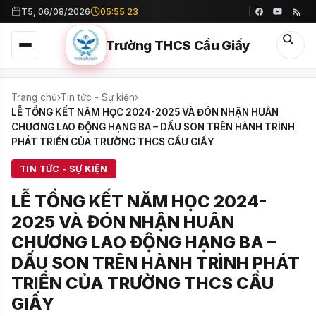
T5, 06/08/2026
05:55:25
Trường THCS Cầu Giấy
Trang chủ
›
Tin tức - Sự kiện
›
LỄ TỔNG KẾT NĂM HỌC 2024-2025 VÀ ĐÓN NHẬN HUÂN
CHƯƠNG LAO ĐỘNG HẠNG BA – DẤU SON TRÊN HÀNH TRÌNH
PHÁT TRIỂN CỦA TRƯỜNG THCS CẦU GIẤY
TIN TỨC - SỰ KIỆN
LỄ TỔNG KẾT NĂM HỌC 2024-
2025 VÀ ĐÓN NHẬN HUÂN
CHƯƠNG LAO ĐỘNG HẠNG BA –
DẤU SON TRÊN HÀNH TRÌNH PHÁT
TRIỂN CỦA TRƯỜNG THCS CẦU
GIẤY