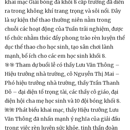
khai mạc Giải bóng đá khối 8 cấp trường đã diễn
ra trong không khí trang trọng và sôi nổi. Đây
là sự kiện thể thao thường niên nằm trong
chuỗi các hoạt động của Tuần trải nghiệm, được
tổ chức nhằm thúc đẩy phong trào rèn luyện thể
dục thể thao cho học sinh, tạo sân chơi lành
mạnh, bổ ích cho các em học sinh khối 8.
🎯🎯 Tham dự buổi lễ có thầy Lưu Văn Thông –
Hiệu trưởng nhà trường, cô Nguyễn Thị Mai –
Phó hiệu trưởng nhà trường, thầy Trần Thanh
Đô – đại diện tổ trọng tài, các thầy cô giáo, đại
diện hội cha mẹ học sinh và 10 đội bóng khối 8.
🌺🌺 Phát biểu khai mạc, thầy Hiệu trưởng Lưu
Văn Thông đã nhấn mạnh ý nghĩa của giải đấu
trong việc rèn luyện sức khỏe, tinh thần đoàn