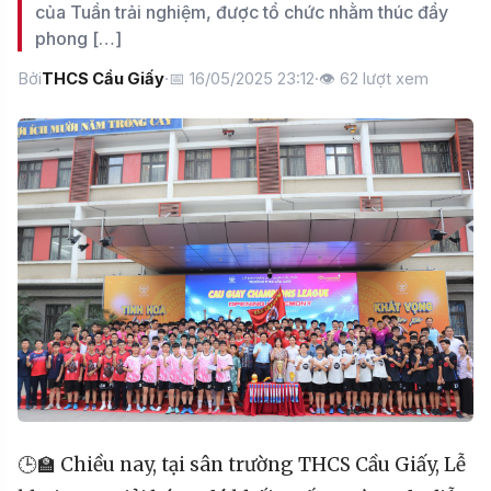
của Tuần trải nghiệm, được tổ chức nhằm thúc đẩy
phong […]
Bởi
THCS Cầu Giấy
·
📅 16/05/2025 23:12
·
👁
62
lượt xem
🕒🏫 Chiều nay, tại sân trường THCS Cầu Giấy, Lễ