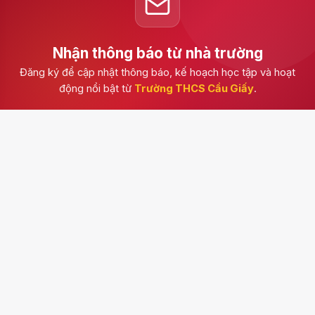
Nhận thông báo từ nhà trường
Đăng ký để cập nhật thông báo, kế hoạch học tập và hoạt
động nổi bật từ
Trường THCS Cầu Giấy
.
Đăng ký
Trường THCS Cầu Giấy
Kênh thông tin chính thức của nhà trường, cập nhật
thông báo, hoạt động học tập, tuyển sinh, văn bản và
những dấu ấn trong đời sống học đường.