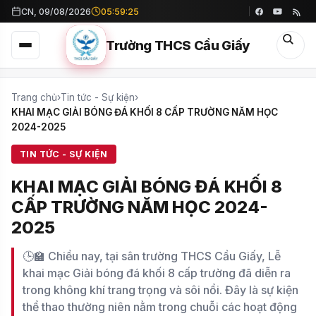
CN, 09/08/2026
05:59:27
Trường THCS Cầu Giấy
Trang chủ
›
Tin tức - Sự kiện
›
KHAI MẠC GIẢI BÓNG ĐÁ KHỐI 8 CẤP TRƯỜNG NĂM HỌC
2024-2025
TIN TỨC - SỰ KIỆN
KHAI MẠC GIẢI BÓNG ĐÁ KHỐI 8
CẤP TRƯỜNG NĂM HỌC 2024-
2025
🕒🏫 Chiều nay, tại sân trường THCS Cầu Giấy, Lễ
khai mạc Giải bóng đá khối 8 cấp trường đã diễn ra
trong không khí trang trọng và sôi nổi. Đây là sự kiện
thể thao thường niên nằm trong chuỗi các hoạt động