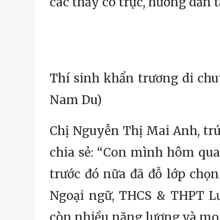
các thầy cô trực, hướng dẫn 
Thí sinh khẩn trương di chu
Nam Du)
Chị Nguyễn Thị Mai Anh, trú
chia sẻ: “Con mình hôm qua
trước đó nữa đã đỗ lớp chọ
Ngoại ngữ, THCS & THPT Lư
còn nhiều năng lượng và mo