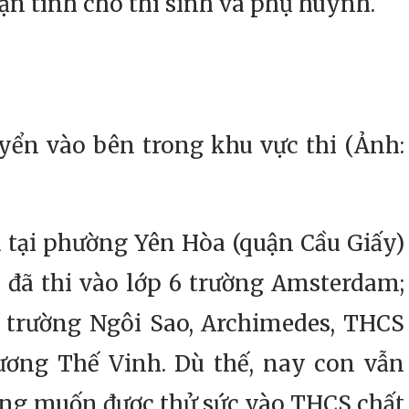
tận tình cho thí sinh và phụ huynh.
yển vào bên trong khu vực thi (Ảnh:
 tại phường Yên Hòa (quận Cầu Giấy)
 đã thi vào lớp 6 trường Amsterdam;
n trường Ngôi Sao, Archimedes, THCS
ơng Thế Vinh. Dù thế, nay con vẫn
ng muốn được thử sức vào THCS chất