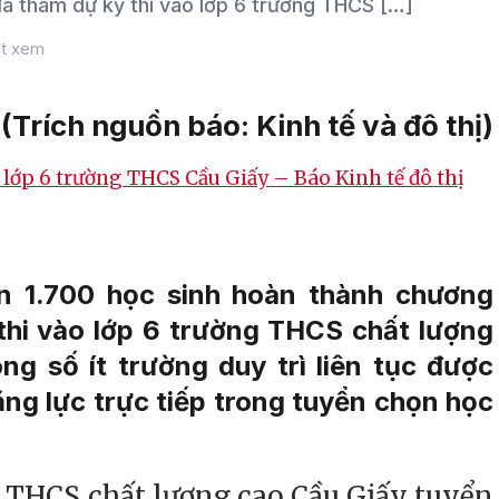
đã tham dự kỳ thi vào lớp 6 trường THCS […]
t xem
(Trích nguồn báo: Kinh tế và đô thị)
o lớp 6 trường THCS Cầu Giấy – Báo Kinh tế đô thị
ơn 1.700 học sinh hoàn thành chương
 thi vào lớp 6 trường THCS chất lượng
ng số ít trường duy trì liên tục được
ăng lực trực tiếp trong tuyển chọn học
 THCS chất lượng cao Cầu Giấy tuyển