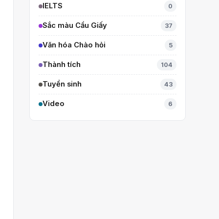
IELTS
0
Sắc màu Cầu Giấy
37
Văn hóa Chào hỏi
5
Thành tích
104
Tuyển sinh
43
Video
6