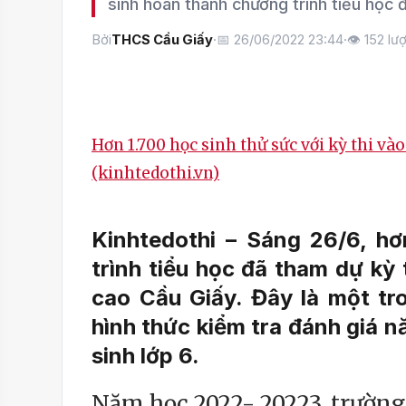
sinh hoàn thành chương trình tiểu học 
Bởi
THCS Cầu Giấy
·
📅 26/06/2022 23:44
·
👁
152
lượ
Hơn 1.700 học sinh thử sức với kỳ thi và
(kinhtedothi.vn)
Kinhtedothi – Sáng 26/6, h
trình tiểu học đã tham dự kỳ
cao Cầu Giấy. Đây là một tro
hình thức kiểm tra đánh giá n
sinh lớp 6.
Năm học 2022- 20223, trường