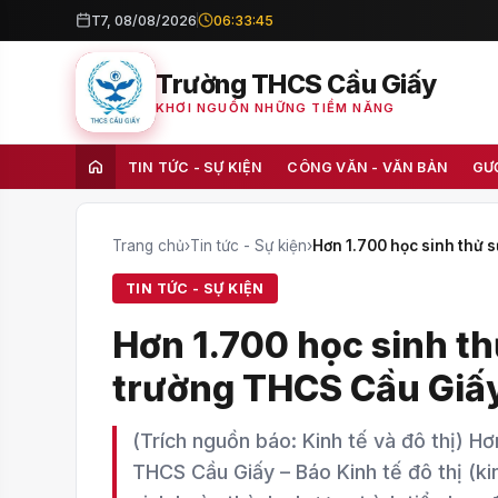
T7, 08/08/2026
06:33:46
Trường THCS Cầu Giấy
KHƠI NGUỒN NHỮNG TIỀM NĂNG
TIN TỨC - SỰ KIỆN
CÔNG VĂN - VĂN BẢN
GƯ
Trang chủ
›
Tin tức - Sự kiện
›
Hơn 1.700 học sinh thử s
TIN TỨC - SỰ KIỆN
Hơn 1.700 học sinh thử
trường THCS Cầu Giấ
(Trích nguồn báo: Kinh tế và đô thị) Hơ
THCS Cầu Giấy – Báo Kinh tế đô thị (ki