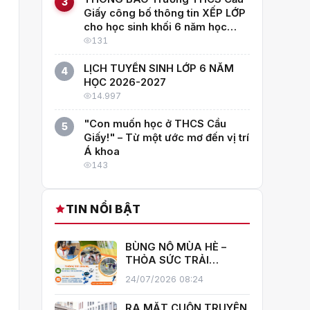
3
Giấy công bố thông tin XẾP LỚP
cho học sinh khối 6 năm học
2026–2027
131
LỊCH TUYỂN SINH LỚP 6 NĂM
4
HỌC 2026-2027
14.997
"Con muốn học ở THCS Cầu
5
Giấy!" – Từ một ước mơ đến vị trí
Á khoa
143
TIN NỔI BẬT
BÙNG NỔ MÙA HÈ –
THỎA SỨC TRẢI
NGHIỆM CÙNG CÂU
24/07/2026 08:24
LẠC BỘ HÈ 2026
TRƯỜNG THCS CẦU
RA MẮT CUỐN TRUYỆN