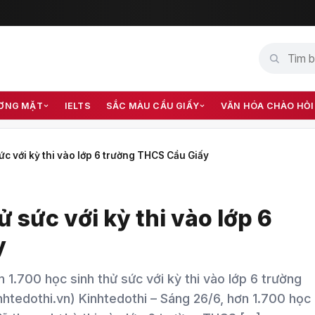
ƠNG MẶT
IELTS
SẮC MÀU CẦU GIẤY
VĂN HÓA CHÀO HỎI
ức với kỳ thi vào lớp 6 trường THCS Cầu Giấy
 sức với kỳ thi vào lớp 6
y
n 1.700 học sinh thử sức với kỳ thi vào lớp 6 trường
nhtedothi.vn) Kinhtedothi – Sáng 26/6, hơn 1.700 học