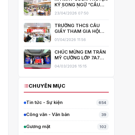
GIẤY!
KÝ SONG NGỮ “CẦU
GIẤY – MIỀN XANH NỞ
23/04/2026 07:50
HOA”, KHÁNH THÀNH
THƯ VIỆN MỞ, LAN TOẢ
TRƯỜNG THCS CẦU
VĂN HOÁ ĐỌC
GIẤY THAM GIA HỘI
THI GIÁO VIÊN DẠY GIỎI
01/04/2026 11:56
CẤP TRUNG HỌC CƠ SỞ
PHƯỜNG YÊN HOÀ
CHÚC MỪNG EM TRẦN
MỸ CƯỜNG LỚP 7A7
TỎA SÁNG TẠI THÁI
04/03/2026 15:15
LAN – MANG VỀ HUY
CHƯƠNG BẠC TOÁN
QUỐC TẾ ITMC 2026
CHUYÊN MỤC
Tin tức - Sự kiện
654
Công văn - Văn bản
39
Gương mặt
102