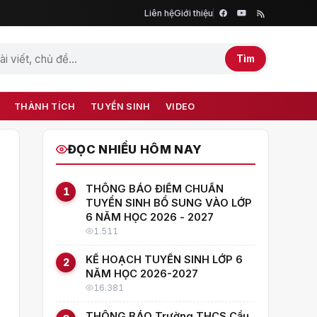
Liên hệ
Giới thiệu
Tìm
THÀNH TÍCH
TUYỂN SINH
VIDEO
ĐỌC NHIỀU HÔM NAY
THÔNG BÁO ĐIỂM CHUẨN
1
TUYỂN SINH BỔ SUNG VÀO LỚP
6 NĂM HỌC 2026 - 2027
1.511
KẾ HOẠCH TUYỂN SINH LỚP 6
2
NĂM HỌC 2026-2027
16.381
THÔNG BÁO Trường THCS Cầu