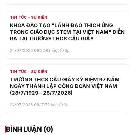
TIN TỨC - SỰ KIỆN
KHÓA ĐÀO TẠO "LÃNH ĐẠO THÍCH ỨNG
TRONG GIÁO DỤC STEM TẠI VIỆT NAM" DIỄN
RA TẠI TRƯỜNG THCS CẦU GIẤY
24/07/2026 08:22
·
68 lượt
·
⏱ 3p
TIN TỨC - SỰ KIỆN
TRƯỜNG THCS CẦU GIẤY KỶ NIỆM 97 NĂM
NGÀY THÀNH LẬP CÔNG ĐOÀN VIỆT NAM
(28/7/1929 – 28/7/2026)
24/07/2026 08:17
·
72 lượt
·
⏱ 2p
BÌNH LUẬN (0)