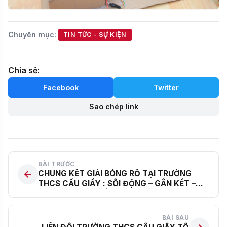
Chuyên mục:
TIN TỨC - SỰ KIỆN
Chia sẻ:
Facebook
Twitter
Sao chép link
BÀI TRƯỚC
CHUNG KẾT GIẢI BÓNG RỔ TẠI TRƯỜNG
THCS CẦU GIẤY : SÔI ĐỘNG – GẮN KẾT –
LAN TỎA ĐAM MÊ
BÀI SAU