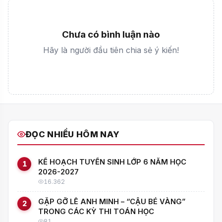
Chưa có bình luận nào
Hãy là người đầu tiên chia sẻ ý kiến!
ĐỌC NHIỀU HÔM NAY
KẾ HOẠCH TUYỂN SINH LỚP 6 NĂM HỌC
1
2026-2027
16.362
GẶP GỠ LÊ ANH MINH – “CẬU BÉ VÀNG”
2
TRONG CÁC KỲ THI TOÁN HỌC
81