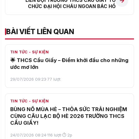
LIÊN ĐỘI TRƯỜNG THCS CẦU GIẤY TỔ
CHỨC ĐẠI HỘI CHÁU NGOAN BÁC HỒ
BÀI VIẾT LIÊN QUAN
TIN TỨC - SỰ KIỆN
🌟 THCS Cầu Giấy – Điểm khởi đầu cho những
ước mơ lớn
29/07/2026 09:23
·
77 lượt
NỔI BẬT
TIN TỨC - SỰ KIỆN
BÙNG NỔ MÙA HÈ – THỎA SỨC TRẢI NGHIỆM
CÙNG CÂU LẠC BỘ HÈ 2026 TRƯỜNG THCS
CẦU GIẤY!
24/07/2026 08:24
·
116 lượt
·
⏱ 2p