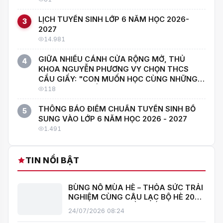
LỊCH TUYỂN SINH LỚP 6 NĂM HỌC 2026-
3
2027
14.981
GIỮA NHIỀU CÁNH CỬA RỘNG MỞ, THỦ
4
KHOA NGUYỄN PHƯƠNG VY CHỌN THCS
CẦU GIẤY: "CON MUỐN HỌC CÙNG NHỮNG
NGƯỜI GIỎI NHẤT!"
118
THÔNG BÁO ĐIỂM CHUẨN TUYỂN SINH BỔ
5
SUNG VÀO LỚP 6 NĂM HỌC 2026 - 2027
1.491
TIN NỔI BẬT
BÙNG NỔ MÙA HÈ – THỎA SỨC TRẢI
NGHIỆM CÙNG CÂU LẠC BỘ HÈ 2026
TRƯỜNG THCS CẦU GIẤY!
24/07/2026 08:24