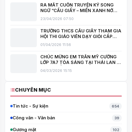
RA MẮT CUỐN TRUYỆN KÝ SONG
NGỮ “CẦU GIẤY – MIỀN XANH NỞ
HOA”, KHÁNH THÀNH THƯ VIỆN MỞ,
23/04/2026 07:50
LAN TOẢ VĂN HOÁ ĐỌC
TRƯỜNG THCS CẦU GIẤY THAM GIA
HỘI THI GIÁO VIÊN DẠY GIỎI CẤP
TRUNG HỌC CƠ SỞ PHƯỜNG YÊN
01/04/2026 11:56
HOÀ
CHÚC MỪNG EM TRẦN MỸ CƯỜNG
LỚP 7A7 TỎA SÁNG TẠI THÁI LAN –
MANG VỀ HUY CHƯƠNG BẠC TOÁN
04/03/2026 15:15
QUỐC TẾ ITMC 2026
CHUYÊN MỤC
Tin tức - Sự kiện
654
Công văn - Văn bản
39
Gương mặt
102