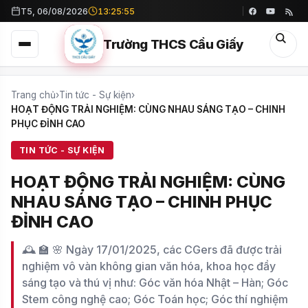
T5, 06/08/2026
13:25:58
Trường THCS Cầu Giấy
Trang chủ
›
Tin tức - Sự kiện
›
HOẠT ĐỘNG TRẢI NGHIỆM: CÙNG NHAU SÁNG TẠO – CHINH
PHỤC ĐỈNH CAO
TIN TỨC - SỰ KIỆN
HOẠT ĐỘNG TRẢI NGHIỆM: CÙNG
NHAU SÁNG TẠO – CHINH PHỤC
ĐỈNH CAO
🕰 🏫 🌸 Ngày 17/01/2025, các CGers đã được trải
nghiệm vô vàn không gian văn hóa, khoa học đầy
sáng tạo và thú vị như: Góc văn hóa Nhật – Hàn; Góc
Stem công nghệ cao; Góc Toán học; Góc thí nghiệm