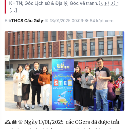
KHTN; Góc Lịch sử & Địa lý; Góc vẽ tranh. 🇰🇷 🇯🇵
[…]
Bởi
THCS Cầu Giấy
·
📅 18/01/2025 00:09
·
👁
84
lượt xem
🕰 🏫 🌸 Ngày 17/01/2025, các CGers đã được trải