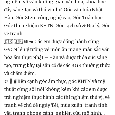
nghiệm vô vàn không gian văn hóa, khoa học
đầy sáng tạo và thú vị như: Góc văn hóa Nhật –
Hàn; Góc Stem công nghệ cao; Góc Toán học;
Góc thí nghiệm KHTN; Góc Lịch sử & Địa lý; Góc
vẽ tranh.
🇰🇷 🇯🇵 🎎 🍣 Các em được đồng hành cùng
GVCN lên ý tưởng về món ăn mang màu sắc Văn
hóa ẩm thực Nhật – Hàn và được thỏa sức sáng
tạo, trưng bày tại sân cỏ để các BGK thưởng thức
và chấm điểm.
🎨 🌡 🖥 Bên cạnh góc ẩm thực, góc KHTN và mỹ
thuật cũng sôi nổi không kém khi các em được
trải nghiệm thực hành các thí nghiệm thú vị, vẽ
tranh về chủ đề ngày Tết, mùa xuân, tranh tĩnh
vật, tranh phong cảnh; nghiên cứu mô hình…