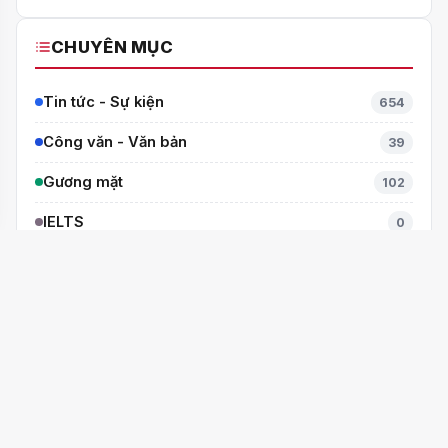
CHUYÊN MỤC
Tin tức - Sự kiện
654
Công văn - Văn bản
39
Gương mặt
102
IELTS
0
Sắc màu Cầu Giấy
37
Văn hóa Chào hỏi
5
Thành tích
104
Tuyển sinh
43
Video
6