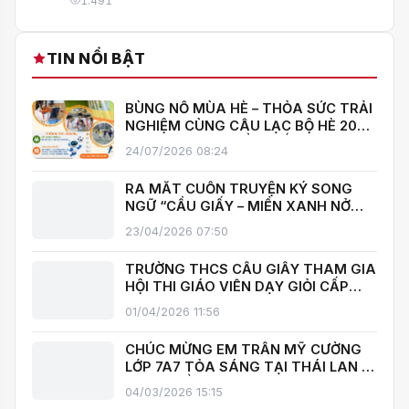
1.491
TIN NỔI BẬT
BÙNG NỔ MÙA HÈ – THỎA SỨC TRẢI
NGHIỆM CÙNG CÂU LẠC BỘ HÈ 2026
TRƯỜNG THCS CẦU GIẤY!
24/07/2026 08:24
RA MẮT CUỐN TRUYỆN KÝ SONG
NGỮ “CẦU GIẤY – MIỀN XANH NỞ
HOA”, KHÁNH THÀNH THƯ VIỆN MỞ,
23/04/2026 07:50
LAN TOẢ VĂN HOÁ ĐỌC
TRƯỜNG THCS CẦU GIẤY THAM GIA
HỘI THI GIÁO VIÊN DẠY GIỎI CẤP
TRUNG HỌC CƠ SỞ PHƯỜNG YÊN
01/04/2026 11:56
HOÀ
CHÚC MỪNG EM TRẦN MỸ CƯỜNG
LỚP 7A7 TỎA SÁNG TẠI THÁI LAN –
MANG VỀ HUY CHƯƠNG BẠC TOÁN
04/03/2026 15:15
QUỐC TẾ ITMC 2026