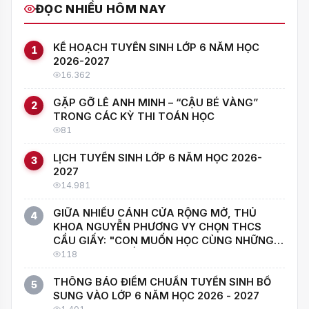
ĐỌC NHIỀU HÔM NAY
KẾ HOẠCH TUYỂN SINH LỚP 6 NĂM HỌC
1
2026-2027
16.362
GẶP GỠ LÊ ANH MINH – “CẬU BÉ VÀNG”
2
TRONG CÁC KỲ THI TOÁN HỌC
81
LỊCH TUYỂN SINH LỚP 6 NĂM HỌC 2026-
3
2027
14.981
GIỮA NHIỀU CÁNH CỬA RỘNG MỞ, THỦ
4
KHOA NGUYỄN PHƯƠNG VY CHỌN THCS
CẦU GIẤY: "CON MUỐN HỌC CÙNG NHỮNG
NGƯỜI GIỎI NHẤT!"
118
THÔNG BÁO ĐIỂM CHUẨN TUYỂN SINH BỔ
5
SUNG VÀO LỚP 6 NĂM HỌC 2026 - 2027