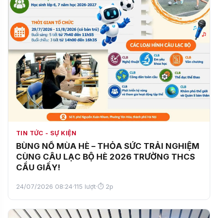
TIN TỨC - SỰ KIỆN
BÙNG NỔ MÙA HÈ – THỎA SỨC TRẢI NGHIỆM
CÙNG CÂU LẠC BỘ HÈ 2026 TRƯỜNG THCS
CẦU GIẤY!
24/07/2026 08:24
·
115 lượt
·
⏱ 2p