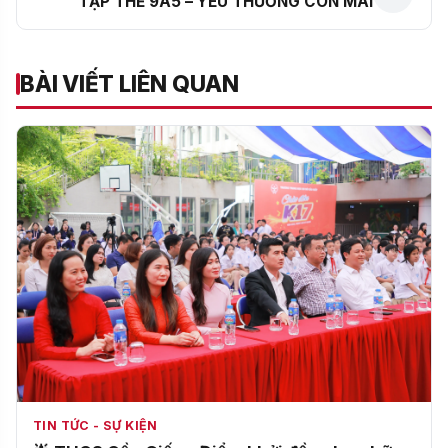
TẬP THỂ 9A5 – YÊU THƯƠNG CÒN MÃI
BÀI VIẾT LIÊN QUAN
TIN TỨC - SỰ KIỆN