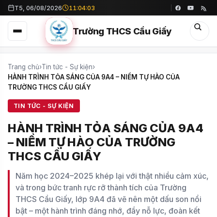
T5, 06/08/2026
11:04:04
Trường THCS Cầu Giấy
Trang chủ
›
Tin tức - Sự kiện
›
HÀNH TRÌNH TỎA SÁNG CỦA 9A4 – NIỀM TỰ HÀO CỦA
TRƯỜNG THCS CẦU GIẤY
TIN TỨC - SỰ KIỆN
HÀNH TRÌNH TỎA SÁNG CỦA 9A4
– NIỀM TỰ HÀO CỦA TRƯỜNG
THCS CẦU GIẤY
Năm học 2024–2025 khép lại với thật nhiều cảm xúc,
và trong bức tranh rực rỡ thành tích của Trường
THCS Cầu Giấy, lớp 9A4 đã vẽ nên một dấu son nổi
bật – một hành trình đáng nhớ, đầy nỗ lực, đoàn kết