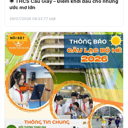
🌟 THCS Cầu Giấy – Điểm khởi đầu cho những
ước mơ lớn
29/07/2026 09:23
·
77 lượt
NỔI BẬT