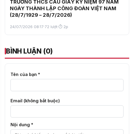
TRƯỜNG THCS CẦU GIẤY KỶ NIỆM 97 NĂM
NGÀY THÀNH LẬP CÔNG ĐOÀN VIỆT NAM
(28/7/1929 – 28/7/2026)
24/07/2026 08:17
·
72 lượt
·
⏱ 2p
BÌNH LUẬN (0)
Tên của bạn *
Email (không bắt buộc)
Nội dung *