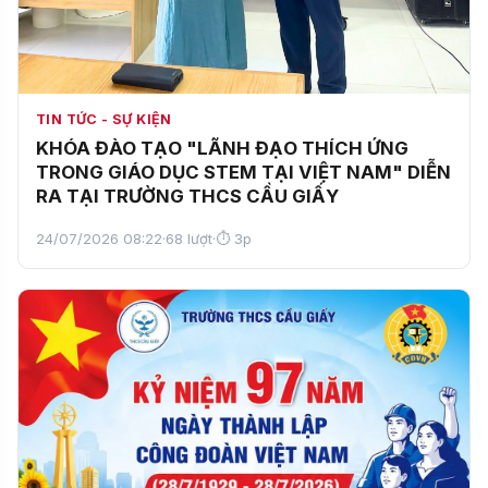
TIN TỨC - SỰ KIỆN
KHÓA ĐÀO TẠO "LÃNH ĐẠO THÍCH ỨNG
TRONG GIÁO DỤC STEM TẠI VIỆT NAM" DIỄN
RA TẠI TRƯỜNG THCS CẦU GIẤY
24/07/2026 08:22
·
68 lượt
·
⏱ 3p