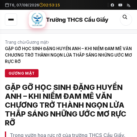
T6, 07/08/2026
02:53:16
Trường THCS Cầu Giấy
Trang chủ
›
Gương mặt
›
GẶP GỠ HỌC SINH ĐẶNG HUYỀN ANH – KHI NIỀM ĐAM MÊ VĂN
CHƯƠNG TRỞ THÀNH NGỌN LỬA THẮP SÁNG NHỮNG ƯỚC MƠ
RỰC RỠ
GƯƠNG MẶT
GẶP GỠ HỌC SINH ĐẶNG HUYỀN
ANH – KHI NIỀM ĐAM MÊ VĂN
CHƯƠNG TRỞ THÀNH NGỌN LỬA
THẮP SÁNG NHỮNG ƯỚC MƠ RỰC
RỠ
Trong vườn hoa rực rỡ của trường THCS Cầu Giấy,