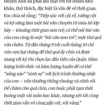
Huyền Anh đã phải đối mặt với rất nhiều khó
khăn, thử thách, đặc biệt là vấn đề về thời gian.
Em chia sẻ rằng:
“Tiếp xúc với cội rễ, rường cột
và kỹ năng làm một bài văn chuyên từ mùa hè lớp
bảy – khoảng thời gian non trẻ; có thể nói bài văn
của con cũng là một “bài văn non trẻ”, một thứ quả
vừa chớm. Từ đầu tháng 9 tới cuối tháng 10 chỉ
vỏn vẹn hai tháng để thứ quả ấy chín và được
mang tới kỳ thi chọn lọc đầu tiên của Quận. Hàm
lượng kiến thức và hàm lượng luyện đề có thể
“xông xáo” “sinh sự” với lịch trình thường nhật
của con – vốn thường thông thoáng và rảnh rỗi.
Để chăm cho quả chín, con buộc phải tạm thời
buông một vài môn học khác, nhưng xét tới cùng
thời gian vẫn vô cùng gấp rút, vội vàng.”