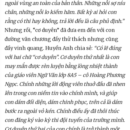
ngoài vùng an toàn của bản thân. Những nỗi sợ níu
chân, những nỗi lo kiềm hãm. Bất kỳ ai hỏi con
rằng có thi hay không, trả lời đều là câu phủ định.”
Nhưng rồi, “cơ duyên” đã đưa em đến với con
đường văn chương đầy thử thách nhưng cũng
đầy vinh quang. Huyền Anh chia sẻ:
“Có lẽ đúng
với hai chữ “cơ duyên”. Cơ duyên thứ nhất là con
may mắn được rèn luyện bằng lòng nhiệt thành
của giáo viên Ngữ Văn lớp 8A5 – cô Hoàng Phương
Ngọc. Chính những lời động viên thuở đầu đã nhen
lên trong con niềm tin vào chính mình, và giúp
con dám đối diện, dám chinh phục, trên cả là dám
bước ra ngoài vỏ kén. Chính điều ấy đã thôi thúc
con đăng ký vào kỳ thi đội tuyển của trường mình.
Cơ duyên thứ hai của con chính là trở thành một