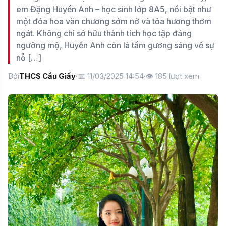
em Đặng Huyền Anh – học sinh lớp 8A5, nổi bật như
một đóa hoa văn chương sớm nở và tỏa hương thơm
ngát. Không chỉ sở hữu thành tích học tập đáng
ngưỡng mộ, Huyền Anh còn là tấm gương sáng về sự
nỗ […]
Bởi
THCS Cầu Giấy
·
📅 11/03/2025 14:54
·
👁
185
lượt xem