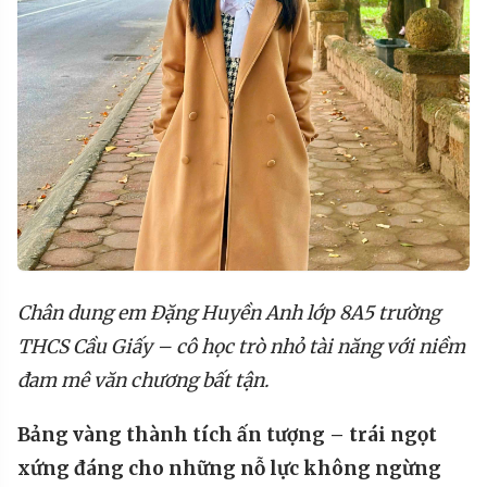
Chân dung em Đặng Huyền Anh lớp 8A5 trường
THCS Cầu Giấy – cô học trò nhỏ tài năng với niềm
đam mê văn chương bất tận.
Bảng vàng
thành tích ấn tượng
–
trái ngọt
xứng đáng c
ho những
n
ỗ
l
ực không
ngừng