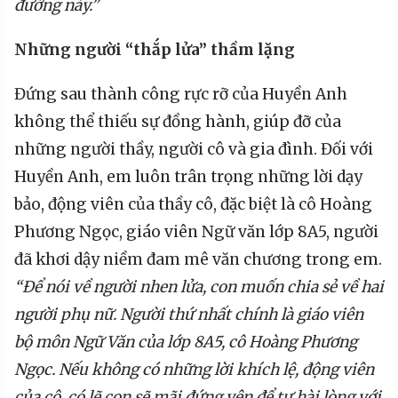
đường này.”
N
hững
n
gười
“t
hắp
l
ửa
” thầm lặng
Đứng sau thành công rực rỡ của Huyền Anh
không thể thiếu sự đồng hành, giúp đỡ của
những người thầy, người cô và gia đình. Đối với
Huyền Anh, em luôn trân trọng những lời dạy
bảo, động viên của thầy cô, đặc biệt là cô Hoàng
Phương Ngọc, giáo viên Ngữ văn lớp 8A5, người
đã khơi dậy niềm đam mê văn chương trong em.
“Để nói về người nhen lửa, con muốn chia sẻ về hai
người phụ nữ. Người thứ nhất chính là giáo viên
bộ môn Ngữ Văn của lớp 8A5, cô Hoàng Phương
Ngọc. Nếu không có những lời khích lệ, động viên
của cô, có lẽ con sẽ mãi đứng yên để tự hài lòng với