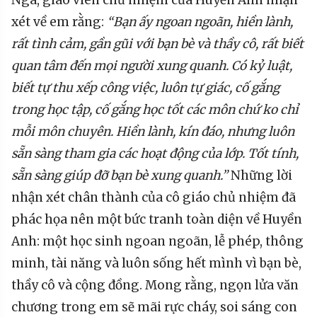
Nga, giáo viên chủ nhiệm của Huyền Anh nhận
xét về em rằng:
“Bạn ấy ngoan ngoãn, hiền lành,
rất tình cảm, gần gũi với bạn bè và thầy cô, rất biết
quan tâm đến mọi người xung quanh. Có kỷ luật,
biết tự thu xếp công việc, luôn tự giác, cố gắng
trong học tập, cố gắng học tốt các môn chứ ko chỉ
mỗi môn chuyên. Hiền lành, kín đáo, nhưng luôn
sẵn sàng tham gia các hoạt động của lớp. Tốt tính,
sẵn sàng giúp đỡ bạn bè xung quanh.”
Những lời
nhận xét chân thành của cô giáo chủ nhiệm đã
phác họa nên một bức tranh toàn diện về Huyền
Anh: một học sinh ngoan ngoãn, lễ phép, thông
minh, tài năng và luôn sống hết mình vì bạn bè,
thầy cô và cộng đồng. Mong rằng, ngọn lửa văn
chương trong em sẽ mãi rực cháy, soi sáng con