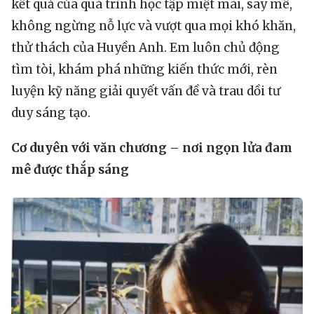
kết quả của quá trình học tập miệt mài, say mê,
không ngừng nỗ lực và vượt qua mọi khó khăn,
thử thách của Huyền Anh. Em luôn chủ động
tìm tòi, khám phá những kiến thức mới, rèn
luyện kỹ năng giải quyết vấn đề và trau dồi tư
duy sáng tạo.
Cơ
duyên với văn chương
– nơi
n
gọn lửa
đam
mê được thắp sáng