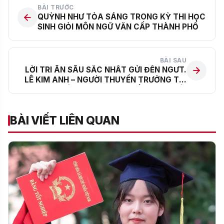
BÀI TRƯỚC
QUỲNH NHƯ TỎA SÁNG TRONG KỲ THI HỌC
SINH GIỎI MÔN NGỮ VĂN CẤP THÀNH PHỐ
BÀI SAU
LỜI TRI ÂN SÂU SẮC NHẤT GỬI ĐẾN NGƯT.
LÊ KIM ANH – NGƯỜI THUYỀN TRƯỞNG TÀI
HOA TRÊN HÀNH TRÌNH KIẾN TẠO NGÔI
TRƯỜNG HẠNH PHÚC
BÀI VIẾT LIÊN QUAN