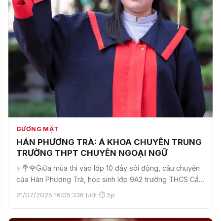
GƯƠNG MẶT
HÁN PHƯƠNG TRÀ: Á KHOA CHUYÊN TRUNG
TRƯỜNG THPT CHUYÊN NGOẠI NGỮ
✨💐🌹Giữa mùa thi vào lớp 10 đầy sôi động, câu chuyện
của Hán Phương Trà, học sinh lớp 9A2 trường THCS Cầu
Giấ…
21/07/2025 16:05
·
336 lượt
·
⏱ 5p