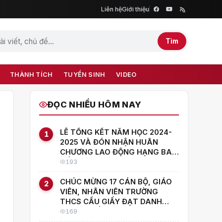
Liên hệ
Giới thiệu
Tìm
THÀNH TÍCH
TUYỂN SINH
VIDEO
ĐỌC NHIỀU HÔM NAY
LỄ TỔNG KẾT NĂM HỌC 2024-
1
2025 VÀ ĐÓN NHẬN HUÂN
CHƯƠNG LAO ĐỘNG HẠNG BA –
DẤU SON TRÊN HÀNH TRÌNH
193
PHÁT TRIỂN CỦA TRƯỜNG
THCS CẦU GIẤY
CHÚC MỪNG 17 CÁN BỘ, GIÁO
2
VIÊN, NHÂN VIÊN TRƯỜNG
THCS CẦU GIẤY ĐẠT DANH
HIỆU "CHIẾN SĨ THI ĐUA CƠ SỞ"
169
NĂM HỌC 2025–2026