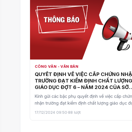
CÔNG VĂN - VĂN BẢN
QUYẾT ĐỊNH VỀ VIỆC CẤP CHỨNG NH
TRƯỜNG ĐẠT KIỂM ĐỊNH CHẤT LƯỢN
GIÁO DỤC ĐỢT 6 – NĂM 2024 CỦA SỞ
GIÁO DỤC VÀ ĐÀO TẠO HÀ NỘI
Kính gửi các bậc phụ quyết định về việc cấp chứ
nhận trường đạt kiểm định chất lượng giáo dục đ
6 – năm 20…
17/12/2024 09:50
·
88 lượt