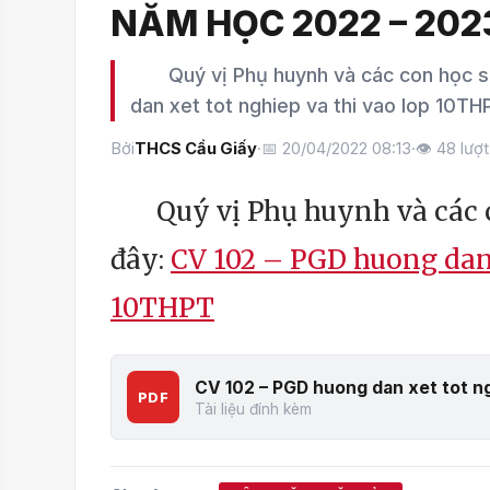
NĂM HỌC 2022 – 202
Quý vị Phụ huynh và các con học sin
dan xet tot nghiep va thi vao lop 10TH
Bởi
THCS Cầu Giấy
·
📅 20/04/2022 08:13
·
👁
48
lượ
Quý vị Phụ huynh và các co
đây:
CV 102 – PGD huong dan 
10THPT
CV 102 – PGD huong dan xet tot ng
PDF
Tài liệu đính kèm