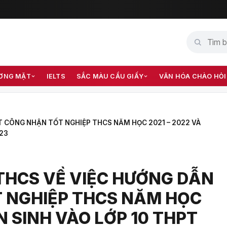
ƠNG MẶT
IELTS
SẮC MÀU CẦU GIẤY
VĂN HÓA CHÀO HỎI
T CÔNG NHẬN TỐT NGHIỆP THCS NĂM HỌC 2021 – 2022 VÀ
023
THCS VỀ VIỆC HƯỚNG DẪN
 NGHIỆP THCS NĂM HỌC
N SINH VÀO LỚP 10 THPT