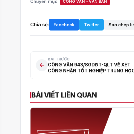
Chuyên mục:
CÔNG VĂN - VĂN BẢN
Chia sẻ:
Facebook
Twitter
Sao chép li
BÀI TRƯỚC
CÔNG VĂN 943/SGDĐT-QLT VỀ XÉT
CÔNG NHẬN TỐT NGHIỆP TRUNG HỌ
CƠ SỞ NĂM HỌC 2021 – 2022
BÀI VIẾT LIÊN QUAN