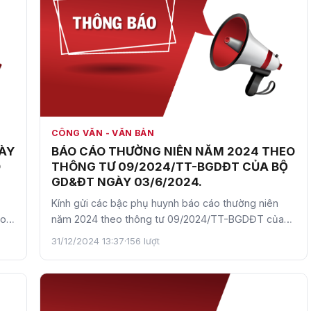
CÔNG VĂN - VĂN BẢN
ÀY
BÁO CÁO THƯỜNG NIÊN NĂM 2024 THEO
O
THÔNG TƯ 09/2024/TT-BGDĐT CỦA BỘ
GD&ĐT NGÀY 03/6/2024.
Kính gửi các bậc phụ huynh báo cáo thường niên
áo
năm 2024 theo thông tư 09/2024/TT-BGDĐT của
Bộ GD&ĐT ngày 03/6/…
31/12/2024 13:37
·
156 lượt