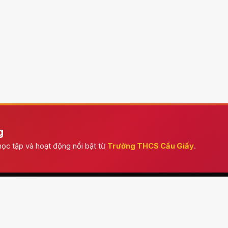
g
ọc tập và hoạt động nổi bật từ
Trường THCS Cầu Giấy
.
CHUYÊN MỤC
CHUYÊN MỤC KHÁ