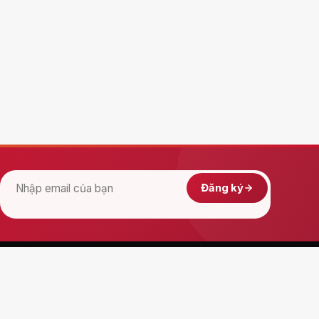
Đăng ký
C
HỖ TRỢ