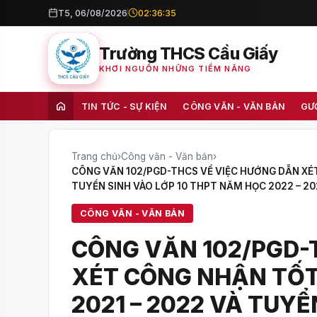
T5, 06/08/2026
02:36:36
Trường THCS Cầu Giấy
KHƠI NGUỒN NHỮNG TIỀM NĂNG
TIN TỨC - SỰ KIỆN
CÔNG VĂN - VĂN BẢN
GƯ
Trang chủ
›
Công văn - Văn bản
›
CÔNG VĂN 102/PGD-THCS VỀ VIỆC HƯỚNG DẪN XÉ
TUYỂN SINH VÀO LỚP 10 THPT NĂM HỌC 2022 – 2
CÔNG VĂN - VĂN BẢN
CÔNG VĂN 102/PGD-
XÉT CÔNG NHẬN TỐT
2021 – 2022 VÀ TUYỂ