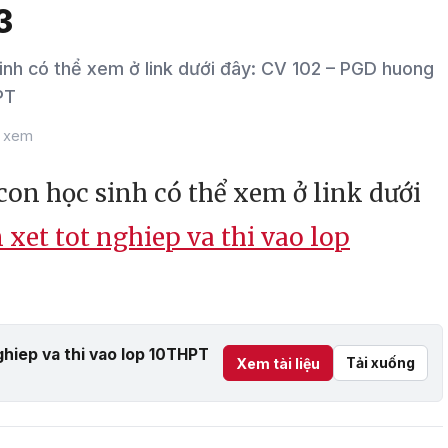
3
h có thể xem ở link dưới đây: CV 102 – PGD huong
PT
t xem
n học sinh có thể xem ở link dưới
xet tot nghiep va thi vao lop
hiep va thi vao lop 10THPT
Tải xuống
Xem tài liệu