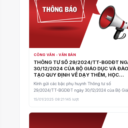
CÔNG VĂN - VĂN BẢN
THÔNG TƯ SỐ 29/2024/TT-BGDĐT NG
30/12/2024 CỦA BỘ GIÁO DỤC VÀ ĐÀ
TẠO QUY ĐỊNH VỀ DẠY THÊM, HỌC
THÊM
Kính gửi các bậc phụ huynh Thông tư số
29/2024/TT-BGDĐT ngày 30/12/2024 của Bộ Gi
dục và Đào tạo quy định về…
15/01/2025 08:21
·
145 lượt