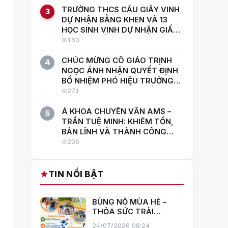
TRƯỜNG THCS CẦU GIẤY VINH
3
DỰ NHẬN BẰNG KHEN VÀ 13
HỌC SINH VINH DỰ NHẬN GIẤY
KHEN TẠI LỄ TRAO GIẢI CUỘC
160
THI SÁNG TẠO TRONG THANH
THIẾU NIÊN NHI ĐỒNG LẦN THỨ
CHÚC MỪNG CÔ GIÁO TRỊNH
4
19
NGỌC ÁNH NHẬN QUYẾT ĐỊNH
BỔ NHIỆM PHÓ HIỆU TRƯỞNG
TRƯỜNG THCS CẦU GIẤY
271
Á KHOA CHUYÊN VĂN AMS –
5
TRẦN TUỆ MINH: KHIÊM TỐN,
BẢN LĨNH VÀ THÀNH CÔNG
RỰC RỠ
206
TIN NỔI BẬT
BÙNG NỔ MÙA HÈ –
THỎA SỨC TRẢI
NGHIỆM CÙNG CÂU
24/07/2026 08:24