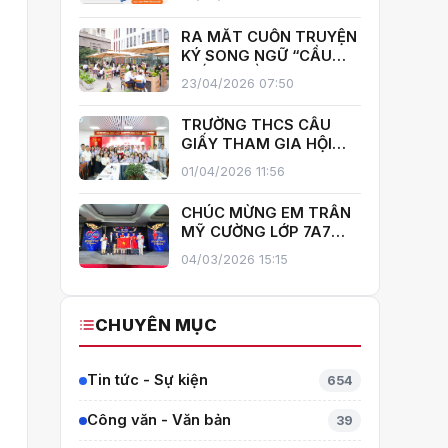
LẠC BỘ HÈ 2026
TRƯỜNG THCS CẦU
RA MẮT CUỐN TRUYỆN
GIẤY!
KÝ SONG NGỮ “CẦU
GIẤY – MIỀN XANH NỞ
23/04/2026 07:50
HOA”, KHÁNH THÀNH
THƯ VIỆN MỞ, LAN TOẢ
TRƯỜNG THCS CẦU
VĂN HOÁ ĐỌC
GIẤY THAM GIA HỘI
THI GIÁO VIÊN DẠY GIỎI
01/04/2026 11:56
CẤP TRUNG HỌC CƠ SỞ
PHƯỜNG YÊN HOÀ
CHÚC MỪNG EM TRẦN
MỸ CƯỜNG LỚP 7A7
TỎA SÁNG TẠI THÁI
04/03/2026 15:15
LAN – MANG VỀ HUY
CHƯƠNG BẠC TOÁN
QUỐC TẾ ITMC 2026
CHUYÊN MỤC
Tin tức - Sự kiện
654
Công văn - Văn bản
39