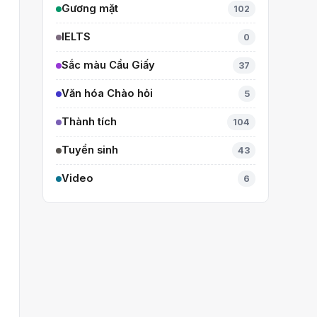
Gương mặt
102
IELTS
0
Sắc màu Cầu Giấy
37
Văn hóa Chào hỏi
5
Thành tích
104
Tuyển sinh
43
Video
6