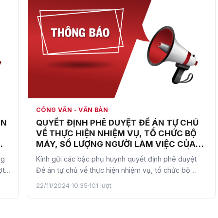
CÔNG VĂN - VĂN BẢN
ẬN
QUYẾT ĐỊNH PHÊ DUYỆT ĐỀ ÁN TỰ CHỦ
G
VỀ THỰC HIỆN NHIỆM VỤ, TỔ CHỨC BỘ
MÁY, SỐ LƯỢNG NGƯỜI LÀM VIỆC CỦA
TRƯỜNG TRUNG HỌC CƠ SỞ CẦU GIẤY
ng
Kính gửi các bậc phụ huynh quyết định phê duyệt
ợt
Đề án tự chủ về thực hiện nhiệm vụ, tổ chức bộ
máy, số lượng n…
22/11/2024 10:35
·
101 lượt