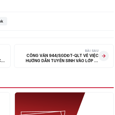
nk
BÀI SAU
CÔNG VĂN 944/SGDĐT-QLT VỀ VIỆC
C
HƯỚNG DẪN TUYỂN SINH VÀO LỚP 10
THPT NĂM HỌC 2022 – 2023