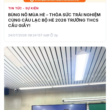
TIN TỨC - SỰ KIỆN
BÙNG NỔ MÙA HÈ – THỎA SỨC TRẢI NGHIỆM
CÙNG CÂU LẠC BỘ HÈ 2026 TRƯỜNG THCS
CẦU GIẤY!
24/07/2026 08:24
·
137 lượt
·
⏱ 2p