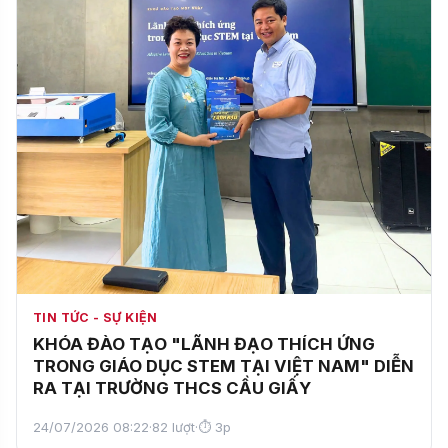
TIN TỨC - SỰ KIỆN
KHÓA ĐÀO TẠO "LÃNH ĐẠO THÍCH ỨNG
TRONG GIÁO DỤC STEM TẠI VIỆT NAM" DIỄN
RA TẠI TRƯỜNG THCS CẦU GIẤY
24/07/2026 08:22
·
82 lượt
·
⏱ 3p