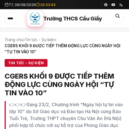
T7, 08/08/2026
16:33:45
Trường THCS Cầu Giấy
Trang chủ
›
Tin tức - Sự kiện
›
CGERS KHỐI 9 ĐƯỢC TIẾP THÊM ĐỘNG LỰC CÙNG NGÀY HỘI
“TỰ TIN VÀO 10”
TIN TỨC - SỰ KIỆN
CGERS KHỐI 9 ĐƯỢC TIẾP THÊM
ĐỘNG LỰC CÙNG NGÀY HỘI “TỰ
TIN VÀO 10”
👉👉👉Sáng 23/2, Chương trình “Ngày hội tự tin vào
lớp 10” do Sở Giáo dục và Đào tạo Hà Nội cùng Báo
Tuổi Trẻ, Trường THPT chuyên Chu Văn An (Hà Nội)
phối hợp tổ chức với sự hỗ trợ của Phòng Giáo dục