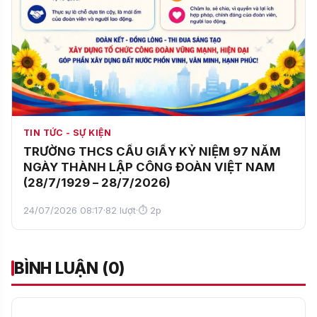
TIN TỨC - SỰ KIỆN
TRƯỜNG THCS CẦU GIẤY KỶ NIỆM 97 NĂM
NGÀY THÀNH LẬP CÔNG ĐOÀN VIỆT NAM
(28/7/1929 – 28/7/2026)
24/07/2026 08:17
·
82 lượt
·
⏱ 2p
BÌNH LUẬN (0)