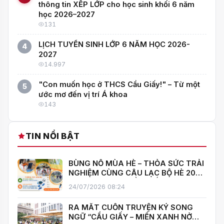
thông tin XẾP LỚP cho học sinh khối 6 năm
học 2026–2027
131
LỊCH TUYỂN SINH LỚP 6 NĂM HỌC 2026-
4
2027
14.997
"Con muốn học ở THCS Cầu Giấy!" – Từ một
5
ước mơ đến vị trí Á khoa
143
TIN NỔI BẬT
BÙNG NỔ MÙA HÈ – THỎA SỨC TRẢI
NGHIỆM CÙNG CÂU LẠC BỘ HÈ 2026
TRƯỜNG THCS CẦU GIẤY!
24/07/2026 08:24
RA MẮT CUỐN TRUYỆN KÝ SONG
NGỮ “CẦU GIẤY – MIỀN XANH NỞ