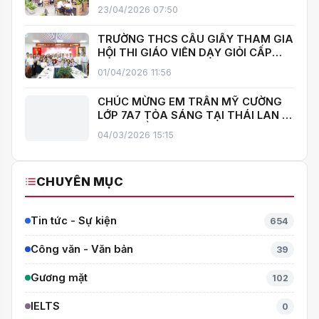
HOA”, KHÁNH THÀNH THƯ VIỆN MỞ,
23/04/2026 07:50
LAN TOẢ VĂN HOÁ ĐỌC
TRƯỜNG THCS CẦU GIẤY THAM GIA
HỘI THI GIÁO VIÊN DẠY GIỎI CẤP
TRUNG HỌC CƠ SỞ PHƯỜNG YÊN
01/04/2026 11:56
HOÀ
CHÚC MỪNG EM TRẦN MỸ CƯỜNG
LỚP 7A7 TỎA SÁNG TẠI THÁI LAN –
MANG VỀ HUY CHƯƠNG BẠC TOÁN
04/03/2026 15:15
QUỐC TẾ ITMC 2026
CHUYÊN MỤC
Tin tức - Sự kiện
654
Công văn - Văn bản
39
Gương mặt
102
IELTS
0