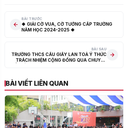
BÀI TRƯỚC
🍀 GIẢI CỜ VUA, CỜ TƯỚNG CẤP TRƯỜNG
NĂM HỌC 2024-2025 🍀
BÀI SAU
TRƯỜNG THCS CẦU GIẤY LAN TOẢ Ý THỨC
TRÁCH NHIỆM CỘNG ĐỒNG QUA CHUYÊN
ĐỀ “NÂNG CAO Ý THỨC BẢO VỆ TÀI SẢN VÀ
GIỮ GÌN VỆ SINH NHÀ TRƯỜNG”
BÀI VIẾT LIÊN QUAN