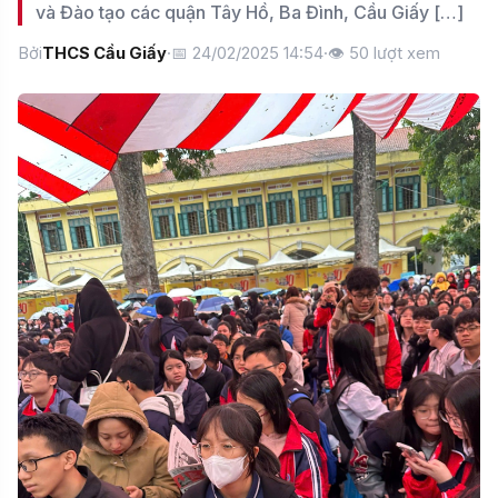
và Đào tạo các quận Tây Hồ, Ba Đình, Cầu Giấy […]
Bởi
THCS Cầu Giấy
·
📅 24/02/2025 14:54
·
👁
50
lượt xem