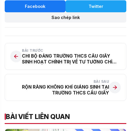
Facebook
Twitter
Sao chép link
BÀI TRƯỚC
CHI BỘ ĐẢNG TRƯỜNG THCS CẦU GIẤY
SINH HOẠT CHÍNH TRỊ VỀ TƯ TƯỞNG CHỈ
ĐẠO, ĐỊNH HƯỚNG LỚN CỦA ĐẢNG VÀ
TỔNG BÍ THƯ TÔ LÂM VỀ “KỶ NGUYÊN MỚI-
KỶ NGUYÊN VƯƠN MÌNH CỦA DÂN TỘC”
BÀI SAU
RỘN RÀNG KHÔNG KHÍ GIÁNG SINH TẠI
TRƯỜNG THCS CẦU GIẤY
BÀI VIẾT LIÊN QUAN