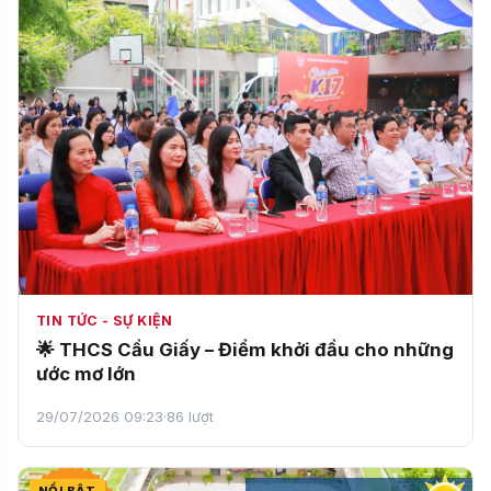
TIN TỨC - SỰ KIỆN
🌟 THCS Cầu Giấy – Điểm khởi đầu cho những
ước mơ lớn
29/07/2026 09:23
·
86 lượt
NỔI BẬT