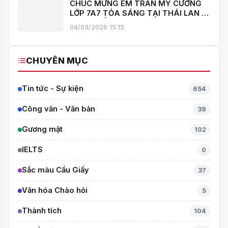
Chưa có bình luận nào
Hãy là người đầu tiên chia sẻ ý kiến!
ĐỌC NHIỀU HÔM NAY
THÔNG BÁO ĐIỂM CHUẨN TUYỂN SINH BỔ
1
SUNG VÀO LỚP 6 NĂM HỌC 2026 - 2027
1.511