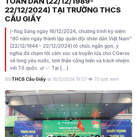
TOÀN DÂN (22/12/1989-
22/12/2024) TẠI TRƯỜNG THCS
CẦU GIẤY
/-flag Sáng ngày 16/12/2024, chương trình kỷ niệm
“80 năm ngày thành lập quân đội nhân dân Việt Nam”
(22/12/1944 – 22/12/2024) tổ chức ngắn gọn, ý
nghĩa đã chạm tới cảm xúc và truyền lửa cho CGerss
về lòng yêu nước, tinh thần cống hiến và trách nhiệm
với Tổ quốc. 🌿 ✅ Tại […]
Bởi
THCS Cầu Giấy
·
📅 16/12/2024 19:57
·
👁
70
lượt xem