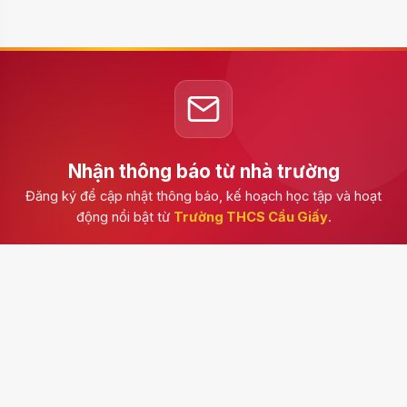
NGHIỆM CÙNG CÂU LẠC BỘ HÈ 2026
TRƯỜNG THCS CẦU GIẤY!
24/07/2026 08:24
RA MẮT CUỐN TRUYỆN KÝ SONG
NGỮ “CẦU GIẤY – MIỀN XANH NỞ
HOA”, KHÁNH THÀNH THƯ VIỆN MỞ,
23/04/2026 07:50
LAN TOẢ VĂN HOÁ ĐỌC
TRƯỜNG THCS CẦU GIẤY THAM GIA
HỘI THI GIÁO VIÊN DẠY GIỎI CẤP
TRUNG HỌC CƠ SỞ PHƯỜNG YÊN
01/04/2026 11:56
HOÀ
CHÚC MỪNG EM TRẦN MỸ CƯỜNG
LỚP 7A7 TỎA SÁNG TẠI THÁI LAN –
MANG VỀ HUY CHƯƠNG BẠC TOÁN
04/03/2026 15:15
QUỐC TẾ ITMC 2026
CHUYÊN MỤC
Tin tức - Sự kiện
654