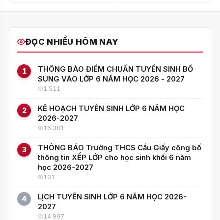
TIN TỨC - SỰ KIỆN
TRƯỜNG THCS CẦU GIẤY KỶ NIỆM 97 NĂM
NGÀY THÀNH LẬP CÔNG ĐOÀN VIỆT NAM
(28/7/1929 – 28/7/2026)
24/07/2026 08:17
·
79 lượt
·
⏱ 2p