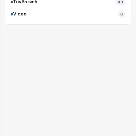
KẾ HOẠCH TUYỂN SINH LỚP 6 NĂM HỌC
2
2026-2027
16.381
THÔNG BÁO Trường THCS Cầu Giấy công bố
3
thông tin XẾP LỚP cho học sinh khối 6 năm
học 2026–2027
131
LỊCH TUYỂN SINH LỚP 6 NĂM HỌC 2026-
4
2027
14.997
"Con muốn học ở THCS Cầu Giấy!" – Từ một
5
ước mơ đến vị trí Á khoa
143
TIN NỔI BẬT
BÙNG NỔ MÙA HÈ – THỎA SỨC TRẢI