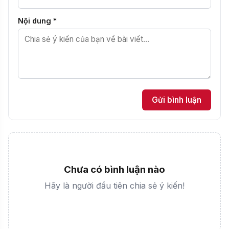
KHÓA ĐÀO TẠO "LÃNH ĐẠO THÍCH ỨNG
TRONG GIÁO DỤC STEM TẠI VIỆT NAM" DIỄN
RA TẠI TRƯỜNG THCS CẦU GIẤY
24/07/2026 08:22
·
75 lượt
·
⏱ 3p