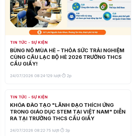
TIN TỨC - SỰ KIỆN
BÙNG NỔ MÙA HÈ – THỎA SỨC TRẢI NGHIỆM
CÙNG CÂU LẠC BỘ HÈ 2026 TRƯỜNG THCS
CẦU GIẤY!
24/07/2026 08:24
·
129 lượt
·
⏱ 2p