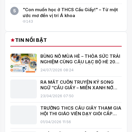
BÌNH LUẬN (0)
Tên của bạn *
Email (không bắt buộc)
Nội dung *
Gửi bình luận