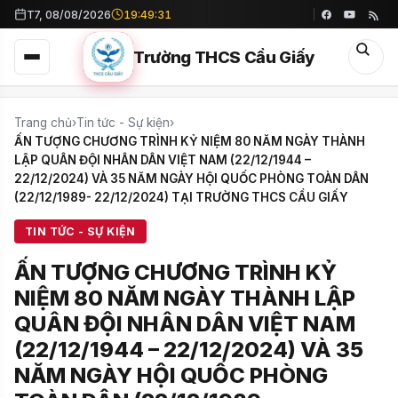
T7, 08/08/2026
19:49:33
Trường THCS Cầu Giấy
Trang chủ
›
Tin tức - Sự kiện
›
ẤN TƯỢNG CHƯƠNG TRÌNH KỶ NIỆM 80 NĂM NGÀY THÀNH
LẬP QUÂN ĐỘI NHÂN DÂN VIỆT NAM (22/12/1944 –
22/12/2024) VÀ 35 NĂM NGÀY HỘI QUỐC PHÒNG TOÀN DÂN
(22/12/1989- 22/12/2024) TẠI TRƯỜNG THCS CẦU GIẤY
TIN TỨC - SỰ KIỆN
ẤN TƯỢNG CHƯƠNG TRÌNH KỶ
NIỆM 80 NĂM NGÀY THÀNH LẬP
QUÂN ĐỘI NHÂN DÂN VIỆT NAM
(22/12/1944 – 22/12/2024) VÀ 35
NĂM NGÀY HỘI QUỐC PHÒNG