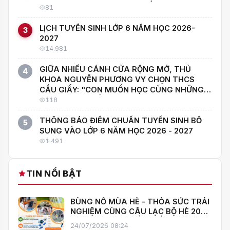
81
LỊCH TUYỂN SINH LỚP 6 NĂM HỌC 2026-
3
2027
14.981
GIỮA NHIỀU CÁNH CỬA RỘNG MỞ, THỦ
4
KHOA NGUYỄN PHƯƠNG VY CHỌN THCS
CẦU GIẤY: "CON MUỐN HỌC CÙNG NHỮNG
NGƯỜI GIỎI NHẤT!"
118
THÔNG BÁO ĐIỂM CHUẨN TUYỂN SINH BỔ
5
SUNG VÀO LỚP 6 NĂM HỌC 2026 - 2027
1.491
TIN NỔI BẬT
BÙNG NỔ MÙA HÈ – THỎA SỨC TRẢI
NGHIỆM CÙNG CÂU LẠC BỘ HÈ 2026
TRƯỜNG THCS CẦU GIẤY!
24/07/2026 08:24