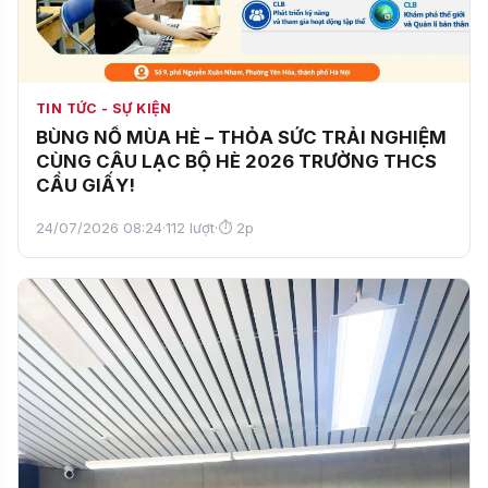
TIN TỨC - SỰ KIỆN
BÙNG NỔ MÙA HÈ – THỎA SỨC TRẢI NGHIỆM
CÙNG CÂU LẠC BỘ HÈ 2026 TRƯỜNG THCS
CẦU GIẤY!
24/07/2026 08:24
·
112 lượt
·
⏱ 2p