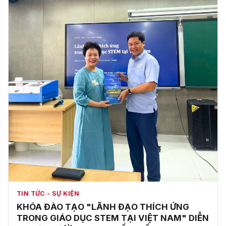
TIN TỨC - SỰ KIỆN
KHÓA ĐÀO TẠO "LÃNH ĐẠO THÍCH ỨNG
TRONG GIÁO DỤC STEM TẠI VIỆT NAM" DIỄN