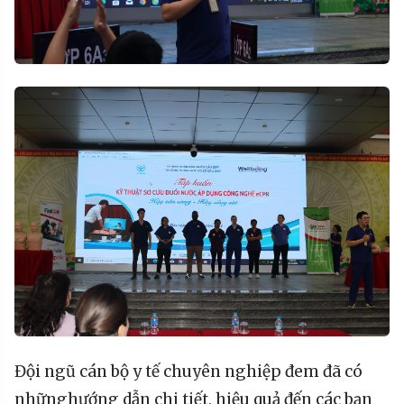
Đội
ngũ
cán
bộ
y
tế
chuyên
nghiệp
đem
đã
có
những
hướng
dẫn
chi
tiết
,
hiệu
quả
đến
các
bạn