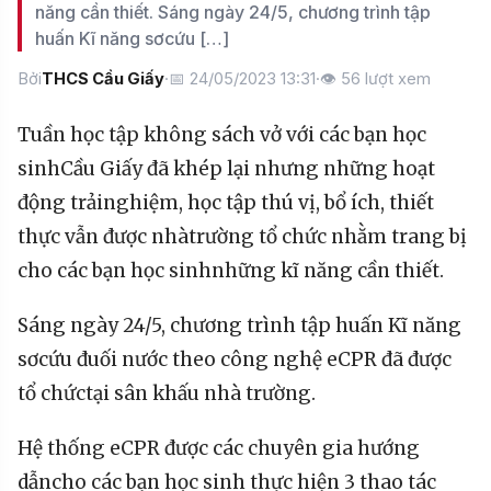
năng cần thiết. Sáng ngày 24/5, chương trình tập
huấn Kĩ năng sơcứu […]
Bởi
THCS Cầu Giấy
·
📅 24/05/2023 13:31
·
👁
56
lượt xem
Tuần
học
tập
không
sách
vở
với
các
bạn
học
sinh
Cầu
Giấy
đã
khép
lại
nhưng
những
hoạt
động
trải
nghiệm
,
học
tập
thú
vị
,
bổ
ích
,
thiết
thực
vẫn
được
nhà
trường
tổ
chức
nhằm
trang
bị
cho
các
bạn
học
sinh
những
kĩ
năng
cần
thiết
.
Sáng
ngày
24/5,
chương
trình
tập
huấ
n
Kĩ
năng
sơ
cứu
đuối
nước
theo
công
nghệ
eCPR
đã
được
tổ
chức
tại
sân
khấu
nhà
trường
.
Hệ
thống
eCPR
được
các
chuyên
gia
hướng
dẫn
cho
các
bạn
học
sinh
thực
hiện
3
thao
tác