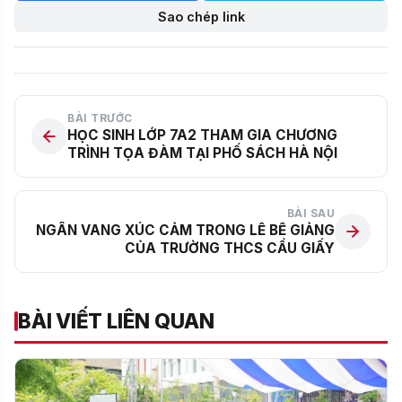
Sao chép link
BÀI TRƯỚC
HỌC SINH LỚP 7A2 THAM GIA CHƯƠNG
TRÌNH TỌA ĐÀM TẠI PHỐ SÁCH HÀ NỘI
BÀI SAU
NGÂN VANG XÚC CẢM TRONG LỄ BẾ GIẢNG
CỦA TRƯỜNG THCS CẦU GIẤY
BÀI VIẾT LIÊN QUAN