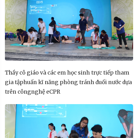
Thầy
cô
giáo
và
các
em
học
sinh
trực
tiếp
tham
gia
tập
huấn
kĩ
năng
phòng
tránh
đuối
nước
dựa
trên
công
nghệ
eCPR