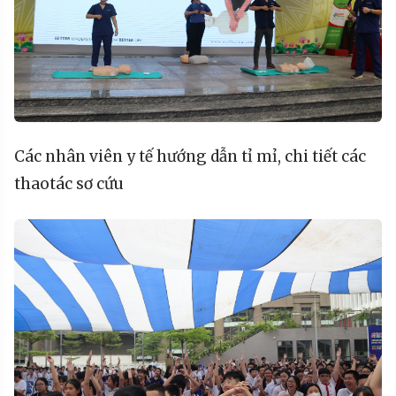
Các
nhân
viên
y
tế
hướng
dẫn
tỉ
mỉ
, chi
tiết
các
thao
tác
sơ
cứu