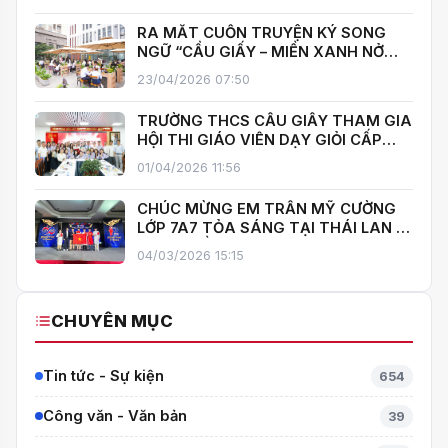
RA MẮT CUỐN TRUYỆN KÝ SONG
NGỮ “CẦU GIẤY – MIỀN XANH NỞ
HOA”, KHÁNH THÀNH THƯ VIỆN MỞ,
23/04/2026 07:50
LAN TOẢ VĂN HOÁ ĐỌC
TRƯỜNG THCS CẦU GIẤY THAM GIA
HỘI THI GIÁO VIÊN DẠY GIỎI CẤP
TRUNG HỌC CƠ SỞ PHƯỜNG YÊN
01/04/2026 11:56
HOÀ
CHÚC MỪNG EM TRẦN MỸ CƯỜNG
LỚP 7A7 TỎA SÁNG TẠI THÁI LAN –
MANG VỀ HUY CHƯƠNG BẠC TOÁN
04/03/2026 15:15
QUỐC TẾ ITMC 2026
CHUYÊN MỤC
Tin tức - Sự kiện
654
Công văn - Văn bản
39