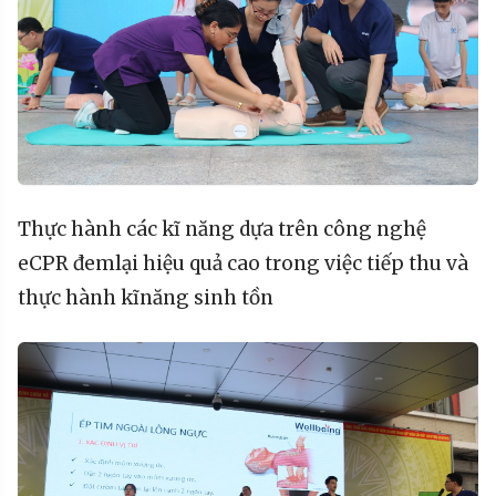
Thực
hành
các
kĩ
năng
dựa
trên
công
nghệ
eCPR
đem
lại
hiệu
quả
cao
trong
việc
tiếp
thu
và
thực
hành
kĩ
năng
sinh
tồn