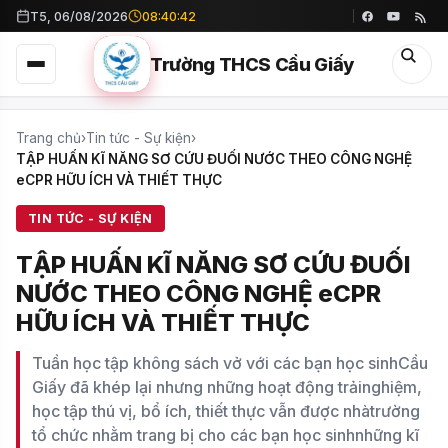
T5, 06/08/2026
08:40:44
Trường THCS Cầu Giấy
Trang chủ
›
Tin tức - Sự kiện
›
TẬP HUẤN KĨ NĂNG SƠ CỨU ĐUỐI NƯỚC THEO CÔNG NGHỆ
eCPR HỮU ÍCH VÀ THIẾT THỰC
TIN TỨC - SỰ KIỆN
TẬP HUẤN KĨ NĂNG SƠ CỨU ĐUỐI
NƯỚC THEO CÔNG NGHỆ eCPR
HỮU ÍCH VÀ THIẾT THỰC
Tuần học tập không sách vở với các bạn học sinhCầu
Giấy đã khép lại nhưng những hoạt động trảinghiệm,
học tập thú vị, bổ ích, thiết thực vẫn được nhàtrường
tổ chức nhằm trang bị cho các bạn học sinhnhững kĩ