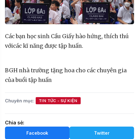
Các
bạn
học
sinh
Cầu
Giấy
hào
hứng
,
thích
thú
với
các
kĩ
năng
được
tập
huấn
.
BGH
nhà
trường
tặng
hoa
cho
các
chuyên
gia
của buổi
tập
huấn
Chuyên mục:
TIN TỨC - SỰ KIỆN
Chia sẻ:
Facebook
Twitter