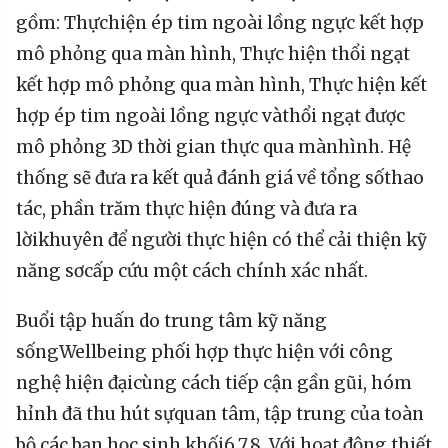
gồm
:
Thực
hiện
ép
tim
ngoài
lồng
ngực
kết
hợp
mô
phỏng
qua
màn
hình
,
Thực
hiện
thổi
ngạt
kết
hợp
mô
phỏng
qua
màn
hình
,
Thực
hiện
kết
hợp
ép
tim
ngoài
lồng
ngực
và
thổi
ngạt
được
mô
phỏng
3D
thời
gian
thực
qua
màn
hình
.
H
ệ
thống
sẽ
đưa
ra
kết
quả
đánh
giá
về
tổng
số
thao
tác
,
phần
trăm
thực
hiện
đúng
và
đưa
ra
lời
khuyên
để
người
thực
hiện
có
thể
cải
thiện
kỹ
năng
sơ
cấp
cứu
một
cách
chính
xác
nhất
.
Buổi
tập
huấn
do
trung
tâm
kỹ
năng
sống
Wellbeing
phối
hợp
thực
hiện
với
công
nghệ
hiện
đại
cùng
cách
tiếp
cận
gần
gũi
,
hóm
hỉnh
đã
thu
hút
sự
quan
tâm
,
tập
trung
của
toàn
bộ
các
bạn
học
sinh
kh
ối
6,7,8.
Với
hoạt
động
thiết