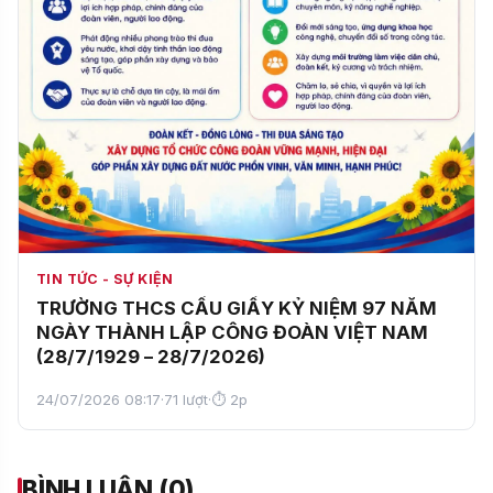
TIN TỨC - SỰ KIỆN
TRƯỜNG THCS CẦU GIẤY KỶ NIỆM 97 NĂM
NGÀY THÀNH LẬP CÔNG ĐOÀN VIỆT NAM
(28/7/1929 – 28/7/2026)
24/07/2026 08:17
·
71 lượt
·
⏱ 2p
BÌNH LUẬN (0)