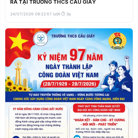
RA TẠI TRƯỜNG THCS CẦU GIẤY
24/07/2026 08:22
·
67 lượt
·
⏱ 3p