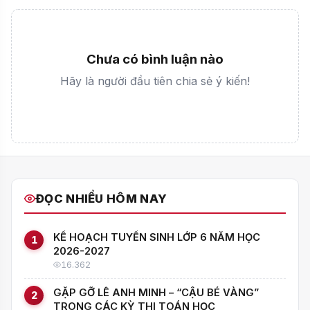
Chưa có bình luận nào
Hãy là người đầu tiên chia sẻ ý kiến!
ĐỌC NHIỀU HÔM NAY
KẾ HOẠCH TUYỂN SINH LỚP 6 NĂM HỌC
1
2026-2027
16.362
GẶP GỠ LÊ ANH MINH – “CẬU BÉ VÀNG”
2
TRONG CÁC KỲ THI TOÁN HỌC