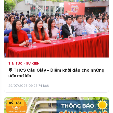
TIN TỨC - SỰ KIỆN
🌟 THCS Cầu Giấy – Điểm khởi đầu cho những
ước mơ lớn
29/07/2026 09:23
·
74 lượt
NỔI BẬT