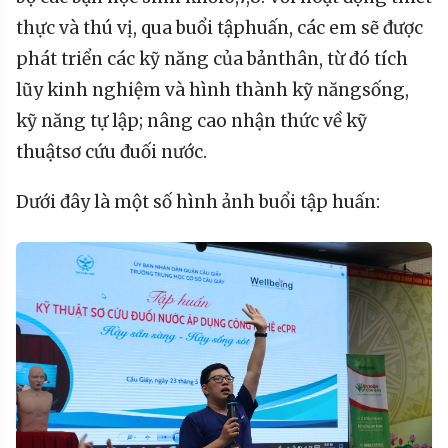
thực
và
thú
vị
, qua
buổi
tập
huấn
,
các
em
sẽ
được
phát
triển
các
kỹ
năng
của
bản
thân
,
từ
đó
tích
lũy
kinh
nghiệm
và
hình
thành
kỹ
năng
sống
,
kỹ
năng
tự
lập
;
nâng
cao
nhận
thức
về
kỹ
thuật
sơ
cứu
đuối
nước
.
Dưới
đây
là
một
số
hình
ảnh
buổi
tập
huấn
: