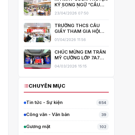
GIẤY!
KÝ SONG NGỮ “CẦU
GIẤY – MIỀN XANH NỞ
23/04/2026 07:50
HOA”, KHÁNH THÀNH
THƯ VIỆN MỞ, LAN TOẢ
TRƯỜNG THCS CẦU
VĂN HOÁ ĐỌC
GIẤY THAM GIA HỘI
THI GIÁO VIÊN DẠY GIỎI
01/04/2026 11:56
CẤP TRUNG HỌC CƠ SỞ
PHƯỜNG YÊN HOÀ
CHÚC MỪNG EM TRẦN
MỸ CƯỜNG LỚP 7A7
TỎA SÁNG TẠI THÁI
04/03/2026 15:15
LAN – MANG VỀ HUY
CHƯƠNG BẠC TOÁN
QUỐC TẾ ITMC 2026
CHUYÊN MỤC
Tin tức - Sự kiện
654
Công văn - Văn bản
39
Gương mặt
102