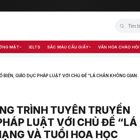
ƠNG MẶT
IELTS
SẮC MÀU CẦU GIẤY
VĂN HÓA CHÀO HỎI
BIẾN, GIÁO DỤC PHÁP LUẬT VỚI CHỦ ĐỀ “LÁ CHẮN KHÔNG GIAN
NG TRÌNH TUYÊN TRUYỀN
 PHÁP LUẬT VỚI CHỦ ĐỀ “LÁ
ẠNG VÀ TUỔI HOA HỌC