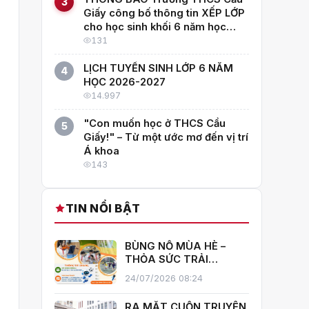
3
Giấy công bố thông tin XẾP LỚP
cho học sinh khối 6 năm học
2026–2027
131
LỊCH TUYỂN SINH LỚP 6 NĂM
4
HỌC 2026-2027
14.997
"Con muốn học ở THCS Cầu
5
Giấy!" – Từ một ước mơ đến vị trí
Á khoa
143
TIN NỔI BẬT
BÙNG NỔ MÙA HÈ –
THỎA SỨC TRẢI
NGHIỆM CÙNG CÂU
24/07/2026 08:24
LẠC BỘ HÈ 2026
TRƯỜNG THCS CẦU
RA MẮT CUỐN TRUYỆN