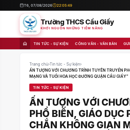
T6, 07/08/2026
22:05:50
Trường THCS Cầu Giấy
KHƠI NGUỒN NHỮNG TIỀM NĂNG
TIN TỨC - SỰ KIỆN
CÔNG VĂN - VĂN BẢN
GƯ
Trang chủ
›
Tin tức - Sự kiện
›
ẤN TƯỢNG VỚI CHƯƠNG TRÌNH TUYÊN TRUYỀN PHỔ 
MẠNG VÀ TUỔI HOA HỌC ĐƯỜNG QUẬN CẦU GIẤY”
TIN TỨC - SỰ KIỆN
ẤN TƯỢNG VỚI CHƯƠ
PHỔ BIẾN, GIÁO DỤC
CHẮN KHÔNG GIAN M