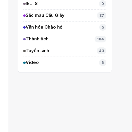
IELTS
0
Sắc màu Cầu Giấy
37
Văn hóa Chào hỏi
5
Thành tích
104
Tuyển sinh
43
Video
6