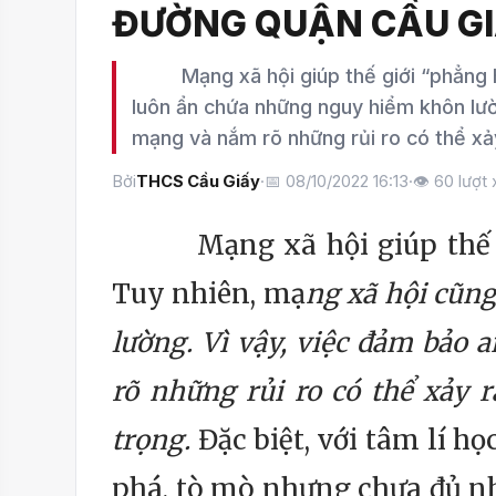
ĐƯỜNG QUẬN CẦU G
Mạng xã hội giúp thế giới “phẳng hơn
luôn ẩn chứa những nguy hiểm khôn lườ
mạng và nắm rõ những rủi ro có thể xả
Bởi
THCS Cầu Giấy
·
📅 08/10/2022 16:13
·
👁
60
lượt
Mạng xã hội giúp thế giớ
Tuy nhiên, mạ
ng xã hội cũn
lường. Vì vậy, việc đảm bảo
rõ những rủi ro có thể xảy 
trọng.
Đặc biệt, với tâm lí h
phá, tò mò nhưng chưa đủ nh