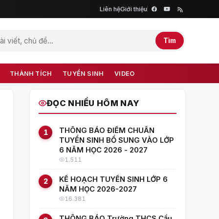
Liên hệ
Giới thiệu
Tìm
THÀNH TÍCH
TUYỂN SINH
VIDEO
ĐỌC NHIỀU HÔM NAY
THÔNG BÁO ĐIỂM CHUẨN
1
TUYỂN SINH BỔ SUNG VÀO LỚP
6 NĂM HỌC 2026 - 2027
1.511
KẾ HOẠCH TUYỂN SINH LỚP 6
2
NĂM HỌC 2026-2027
16.381
THÔNG BÁO Trường THCS Cầu