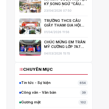
GIẤY!
KÝ SONG NGỮ “CẦU
GIẤY – MIỀN XANH NỞ
23/04/2026 07:50
HOA”, KHÁNH THÀNH
THƯ VIỆN MỞ, LAN TOẢ
TRƯỜNG THCS CẦU
VĂN HOÁ ĐỌC
GIẤY THAM GIA HỘI
THI GIÁO VIÊN DẠY GIỎI
01/04/2026 11:56
CẤP TRUNG HỌC CƠ SỞ
PHƯỜNG YÊN HOÀ
CHÚC MỪNG EM TRẦN
MỸ CƯỜNG LỚP 7A7
TỎA SÁNG TẠI THÁI
04/03/2026 15:15
LAN – MANG VỀ HUY
CHƯƠNG BẠC TOÁN
QUỐC TẾ ITMC 2026
CHUYÊN MỤC
Tin tức - Sự kiện
654
Công văn - Văn bản
39
Gương mặt
102