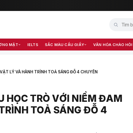
ƠNG MẶT
IELTS
SẮC MÀU CẦU GIẤY
VĂN HÓA CHÀO HỎI
 VẬT LÝ VÀ HÀNH TRÌNH TOẢ SÁNG ĐỖ 4 CHUYÊN
U HỌC TRÒ VỚI NIỀM ĐAM
TRÌNH TOẢ SÁNG ĐỖ 4