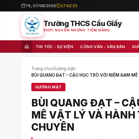
T6, 07/08/2026
17:42:34
Trường THCS Cầu Giấy
KHƠI NGUỒN NHỮNG TIỀM NĂNG
TIN TỨC - SỰ KIỆN
CÔNG VĂN - VĂN BẢN
GƯ
Trang chủ
›
Gương mặt
›
BÙI QUANG ĐẠT – CẬU HỌC TRÒ VỚI NIỀM ĐAM MÊ
GƯƠNG MẶT
BÙI QUANG ĐẠT – CẬ
MÊ VẬT LÝ VÀ HÀNH 
CHUYÊN