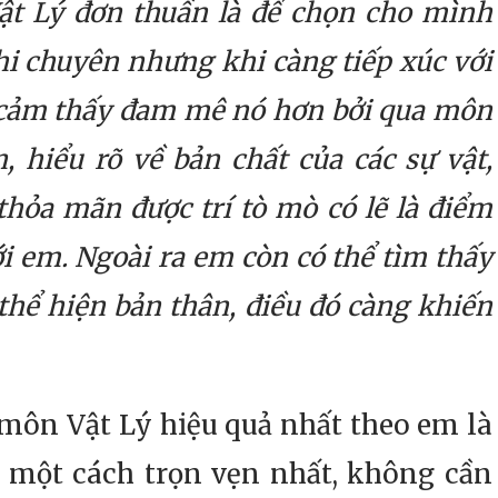
ật Lý đơn thuần là để chọn cho mình
i chuyên nhưng khi càng tiếp xúc với
 cảm thấy đam mê nó hơn bởi qua môn
 hiểu rõ về bản chất của các sự vật,
thỏa mãn được trí tò mò có lẽ là điểm
ới em. Ngoài ra em còn có thể tìm thấy
thể hiện bản thân, điều đó càng khiến
ôn Vật Lý hiệu quả nhất theo em là
n một cách trọn vẹn nhất, không cần