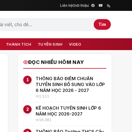
Liên hệ
Giới thiệu
Tìm
THÀNH TÍCH
TUYỂN SINH
VIDEO
ĐỌC NHIỀU HÔM NAY
THÔNG BÁO ĐIỂM CHUẨN
1
TUYỂN SINH BỔ SUNG VÀO LỚP
6 NĂM HỌC 2026 - 2027
1.511
KẾ HOẠCH TUYỂN SINH LỚP 6
2
NĂM HỌC 2026-2027
16.381
THÔNG BÁO Trường THCS Cầu