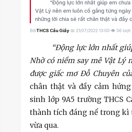
“Động lực lớn nhất giúp em chưa ba
Vật Lý nên em luôn cố gắng từng ngày
những lời chia sẻ rất chân thật và đầy
Bởi
THCS Cầu Giấy
·
📅 21/07/2022 13:00
·
👁
56
lượt
“Động lực
lớn nhất giú
Nhờ có niềm say mê Vật Lý n
được giấc mơ Đỗ Chuyên củ
chân thật và đầy cảm hứng 
sinh lớp 9A5 trường THCS C
thành tích đáng nể trong k
vừa qua.