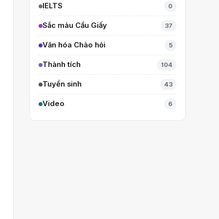
IELTS
0
Sắc màu Cầu Giấy
37
Văn hóa Chào hỏi
5
Thành tích
104
Tuyển sinh
43
Video
6