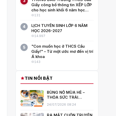
3
Giấy công bố thông tin XẾP LỚP
cho học sinh khối 6 năm học
2026–2027
131
LỊCH TUYỂN SINH LỚP 6 NĂM
4
HỌC 2026-2027
14.997
"Con muốn học ở THCS Cầu
5
Giấy!" – Từ một ước mơ đến vị trí
Á khoa
143
TIN NỔI BẬT
BÙNG NỔ MÙA HÈ –
THỎA SỨC TRẢI
NGHIỆM CÙNG CÂU
24/07/2026 08:24
LẠC BỘ HÈ 2026
TRƯỜNG THCS CẦU
RA MẮT CUỐN TRUYỆN