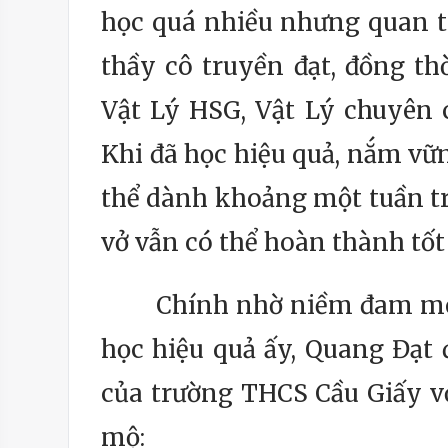
học quá nhiều nhưng quan t
thầy cô truyền đạt, đồng thờ
Vật Lý HSG, Vật Lý chuyên 
Khi đã học hiệu quả, nắm vữn
thể dành khoảng một tuần trư
vở vẫn có thể hoàn thành tốt 
Chính nhờ niềm đam mê họ
học hiệu quả ấy, Quang Đạt 
của trường THCS Cầu Giấy v
mộ: