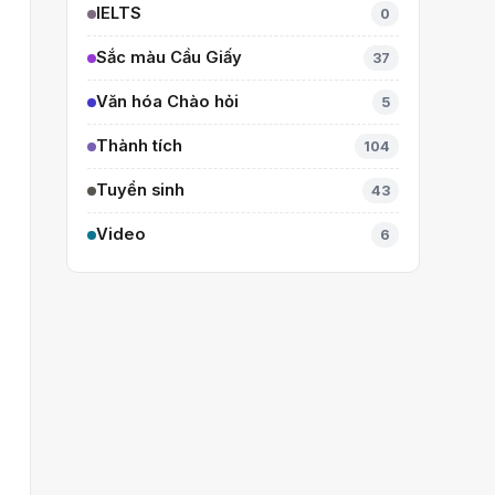
IELTS
0
Sắc màu Cầu Giấy
37
Văn hóa Chào hỏi
5
Thành tích
104
Tuyển sinh
43
Video
6