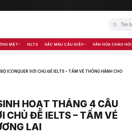
ƠNG MẶT
IELTS
SẮC MÀU CẦU GIẤY
VĂN HÓA CHÀO HỎI
 BỘ ICONQUER VỚI CHỦ ĐỀ IELTS – TẤM VÉ THÔNG HÀNH CHO
SINH HOẠT THÁNG 4 CÂU
 CHỦ ĐỀ IELTS – TẤM VÉ
ƠNG LAI