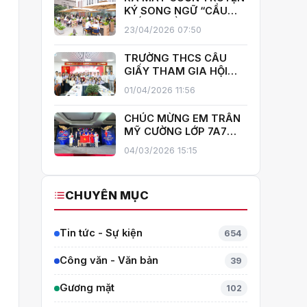
GIẤY!
KÝ SONG NGỮ “CẦU
GIẤY – MIỀN XANH NỞ
23/04/2026 07:50
HOA”, KHÁNH THÀNH
THƯ VIỆN MỞ, LAN TOẢ
TRƯỜNG THCS CẦU
VĂN HOÁ ĐỌC
GIẤY THAM GIA HỘI
THI GIÁO VIÊN DẠY GIỎI
01/04/2026 11:56
CẤP TRUNG HỌC CƠ SỞ
PHƯỜNG YÊN HOÀ
CHÚC MỪNG EM TRẦN
MỸ CƯỜNG LỚP 7A7
TỎA SÁNG TẠI THÁI
04/03/2026 15:15
LAN – MANG VỀ HUY
CHƯƠNG BẠC TOÁN
QUỐC TẾ ITMC 2026
CHUYÊN MỤC
Tin tức - Sự kiện
654
Công văn - Văn bản
39
Gương mặt
102