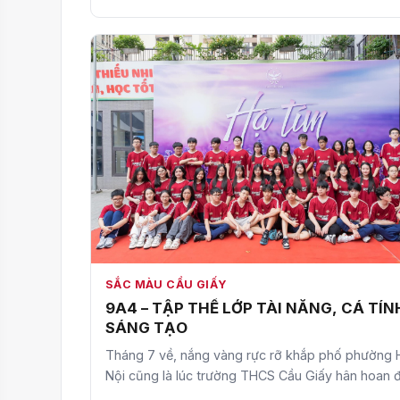
SẮC MÀU CẦU GIẤY
9A4 – TẬP THỂ LỚP TÀI NĂNG, CÁ TÍN
SÁNG TẠO
Tháng 7 về, nắng vàng rực rỡ khắp phố phường 
Nội cũng là lúc trường THCS Cầu Giấy hân hoan 
chào những “…