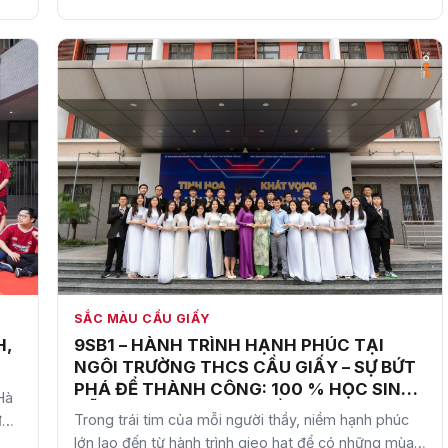
SẮC MÀU CẦU GIẤY
9SB1 – HÀNH TRÌNH HẠNH PHÚC TẠI
H,
NGÔI TRƯỜNG THCS CẦU GIẤY – SỰ BỨT
PHÁ ĐỂ THÀNH CÔNG: 100 % HỌC SINH
Hà
ĐỖ CHUYÊN VÀ SONG BẰNG TÚ TÀI
Trong trái tim của mỗi người thầy, niềm hạnh phúc
đón
TRONG KÌ THI VÀO LỚP 10 THPT CHUYÊN
lớn lao đến từ hành trình gieo hạt để có những mùa