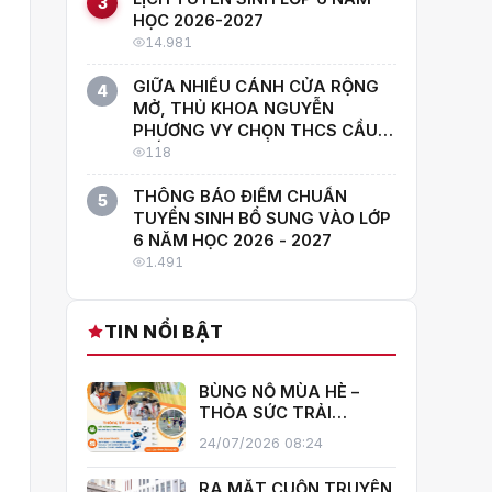
3
HỌC 2026-2027
14.981
GIỮA NHIỀU CÁNH CỬA RỘNG
4
MỞ, THỦ KHOA NGUYỄN
PHƯƠNG VY CHỌN THCS CẦU
GIẤY: "CON MUỐN HỌC CÙNG
118
NHỮNG NGƯỜI GIỎI NHẤT!"
THÔNG BÁO ĐIỂM CHUẨN
5
TUYỂN SINH BỔ SUNG VÀO LỚP
6 NĂM HỌC 2026 - 2027
1.491
TIN NỔI BẬT
BÙNG NỔ MÙA HÈ –
THỎA SỨC TRẢI
NGHIỆM CÙNG CÂU
24/07/2026 08:24
LẠC BỘ HÈ 2026
TRƯỜNG THCS CẦU
RA MẮT CUỐN TRUYỆN