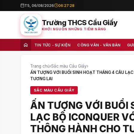
T5, 06/08/2026
06:27:29
Trường THCS Cầu Giấy
KHƠI NGUỒN NHỮNG TIỀM NĂNG
TIN TỨC - SỰ KIỆN
CÔNG VĂN - VĂN BẢN
GƯ
Trang chủ
›
Sắc màu Cầu Giấy
›
ẤN TƯỢNG VỚI BUỔI SINH HOẠT THÁNG 4 CÂU LẠC
TƯƠNG LAI
SẮC MÀU CẦU GIẤY
ẤN TƯỢNG VỚI BUỔI 
LẠC BỘ ICONQUER VỚI
THÔNG HÀNH CHO TƯ