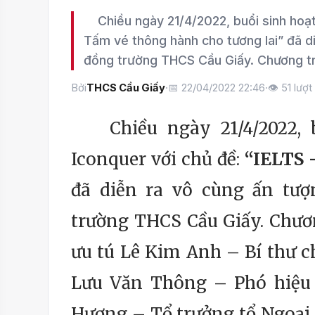
Chiều ngày 21/4/2022, buổi sinh hoạt 
Tấm vé thông hành cho tương lai” đã d
đồng trường THCS Cầu Giấy. Chương tr
Bởi
THCS Cầu Giấy
·
📅 22/04/2022 22:46
·
👁
51
lượt
Chiều ngày 21/4/2022, bu
Iconquer với chủ đề:
“IELTS 
đã diễn ra vô cùng ấn tượ
trường THCS Cầu Giấy. Chươ
ưu tú Lê Kim Anh – Bí thư c
Lưu Văn Thông – Phó hiệu 
Hương – Tổ trưởng tổ Ngoại 