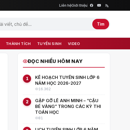
Liên hệ
Giới thiệu
Tìm
THÀNH TÍCH
TUYỂN SINH
VIDEO
ĐỌC NHIỀU HÔM NAY
KẾ HOẠCH TUYỂN SINH LỚP 6
1
NĂM HỌC 2026-2027
16.362
GẶP GỠ LÊ ANH MINH – “CẬU
2
BÉ VÀNG” TRONG CÁC KỲ THI
TOÁN HỌC
81
LỊCH TUYỂN SINH LỚP 6 NĂM