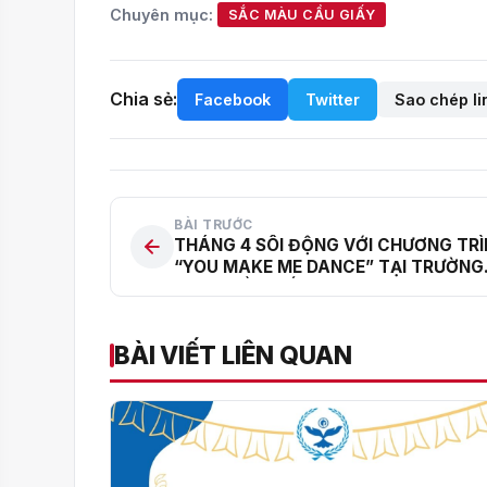
Chuyên mục:
SẮC MÀU CẦU GIẤY
Chia sẻ:
Facebook
Twitter
Sao chép li
BÀI TRƯỚC
THÁNG 4 SÔI ĐỘNG VỚI CHƯƠNG TR
“YOU MAKE ME DANCE” TẠI TRƯỜNG
THCS CẦU GIẤY
BÀI VIẾT LIÊN QUAN