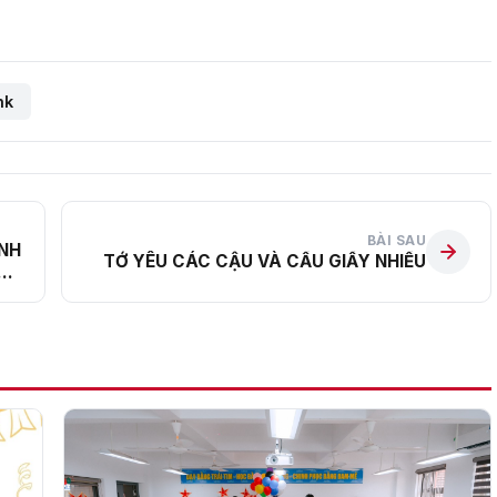
nk
BÀI SAU
ÌNH
TỚ YÊU CÁC CẬU VÀ CẦU GIẤY NHIỀU