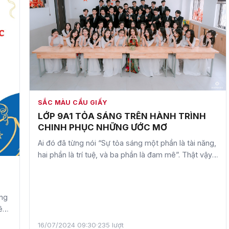
SẮC MÀU CẦU GIẤY
LỚP 9A1 TỎA SÁNG TRÊN HÀNH TRÌNH
CHINH PHỤC NHỮNG ƯỚC MƠ
Ai đó đã từng nói “Sự tỏa sáng một phần là tài năng,
hai phần là trí tuệ, và ba phần là đam mê”. Thật vậy,
nhì…
ng
êu
16/07/2024 09:30
·
235 lượt