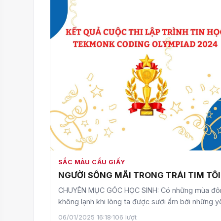
SẮC MÀU CẦU GIẤY
NGƯỜI SỐNG MÃI TRONG TRÁI TIM TÔI
CHUYÊN MỤC GÓC HỌC SINH: Có những mùa đô
không lạnh khi lòng ta được sưởi ấm bởi những y
thương; có những…
06/01/2025 16:18
·
106 lượt