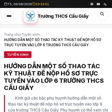
T5, 06/08/2026
23:33:52
Trường THCS Cầu Giấy
Trang chủ
›
Tuyển sinh
›
HƯỚNG DẪN MỘT SỐ THAO TÁC KỸ THUẬT ĐỂ NỘP HỒ SƠ
TRỰC TUYẾN VÀO LỚP 6 TRƯỜNG THCS CẦU GIẤY
TUYỂN SINH
HƯỚNG DẪN MỘT SỐ THAO TÁC
KỸ THUẬT ĐỂ NỘP HỒ SƠ TRỰC
TUYẾN VÀO LỚP 6 TRƯỜNG THCS
CẦU GIẤY
Kính gửi các bậc phụ huynh hướng dẫn một số
thao tác kỹ thuật để nộp hồ sơ trực tuyến vào lớp 6
của trường THCS Cầu Giấy. Phụ huynh có thể xem chi