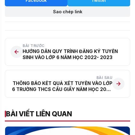
Facebook
Twitter
Sao chép link
BÀI TRƯỚC
HƯỚNG DẪN QUY TRÌNH ĐĂNG KÝ TUYỂN
SINH VÀO LỚP 6 NĂM HỌC 2022- 2023
BÀI SAU
THÔNG BÁO KẾT QUẢ XÉT TUYỂN VÀO LỚP
6 TRƯỜNG THCS CẦU GIẤY NĂM HỌC 2022
– 2023
BÀI VIẾT LIÊN QUAN