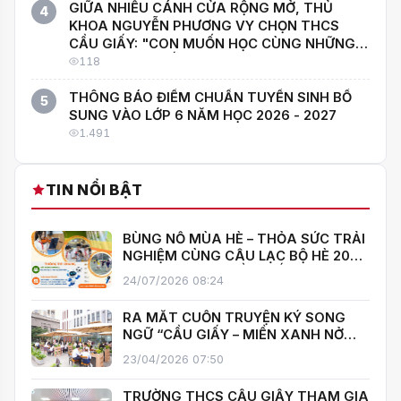
GIỮA NHIỀU CÁNH CỬA RỘNG MỞ, THỦ
4
KHOA NGUYỄN PHƯƠNG VY CHỌN THCS
CẦU GIẤY: "CON MUỐN HỌC CÙNG NHỮNG
NGƯỜI GIỎI NHẤT!"
118
THÔNG BÁO ĐIỂM CHUẨN TUYỂN SINH BỔ
5
SUNG VÀO LỚP 6 NĂM HỌC 2026 - 2027
1.491
TIN NỔI BẬT
BÙNG NỔ MÙA HÈ – THỎA SỨC TRẢI
NGHIỆM CÙNG CÂU LẠC BỘ HÈ 2026
TRƯỜNG THCS CẦU GIẤY!
24/07/2026 08:24
RA MẮT CUỐN TRUYỆN KÝ SONG
NGỮ “CẦU GIẤY – MIỀN XANH NỞ
HOA”, KHÁNH THÀNH THƯ VIỆN MỞ,
23/04/2026 07:50
LAN TOẢ VĂN HOÁ ĐỌC
TRƯỜNG THCS CẦU GIẤY THAM GIA