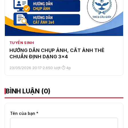
TUYỂN SINH
HƯỚNG DẪN CHỤP ẢNH, CẮT ẢNH THẺ
CHUẨN ĐỊNH DẠNG 3x4
23/05/2026 20:17
·
2.650 lượt
·
⏱ 4p
BÌNH LUẬN (0)
Tên của bạn *