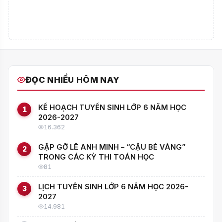
ĐỌC NHIỀU HÔM NAY
KẾ HOẠCH TUYỂN SINH LỚP 6 NĂM HỌC
1
2026-2027
16.362
GẶP GỠ LÊ ANH MINH – “CẬU BÉ VÀNG”
2
TRONG CÁC KỲ THI TOÁN HỌC
81
LỊCH TUYỂN SINH LỚP 6 NĂM HỌC 2026-
3
2027
14.981