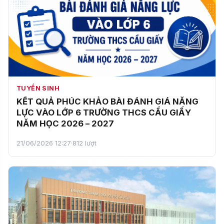
TUYỂN SINH
KẾT QUẢ PHÚC KHẢO BÀI ĐÁNH GIÁ NĂNG
LỰC VÀO LỚP 6 TRƯỜNG THCS CẦU GIẤY
NĂM HỌC 2026 – 2027
21/06/2026 12:27
·
812 lượt