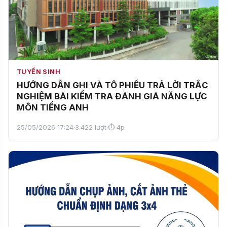
TUYỂN SINH
HƯỚNG DẪN GHI VÀ TÔ PHIẾU TRẢ LỜI TRẮC
NGHIỆM BÀI KIỂM TRA ĐÁNH GIÁ NĂNG LỰC
MÔN TIẾNG ANH
25/05/2026 17:24
·
3.422 lượt
·
⏱ 4p