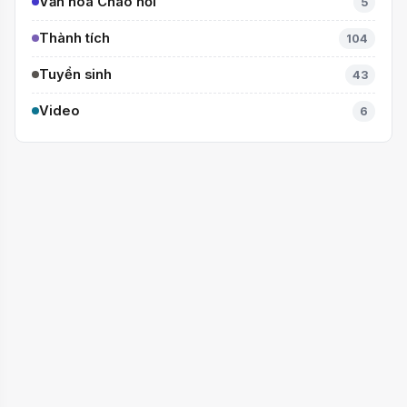
Văn hóa Chào hỏi
5
Thành tích
104
Tuyển sinh
43
Video
6