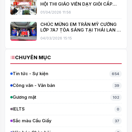
HỘI THI GIÁO VIÊN DẠY GIỎI CẤP
TRUNG HỌC CƠ SỞ PHƯỜNG YÊN
01/04/2026 11:56
HOÀ
CHÚC MỪNG EM TRẦN MỸ CƯỜNG
LỚP 7A7 TỎA SÁNG TẠI THÁI LAN –
MANG VỀ HUY CHƯƠNG BẠC TOÁN
04/03/2026 15:15
QUỐC TẾ ITMC 2026
CHUYÊN MỤC
Tin tức - Sự kiện
654
Công văn - Văn bản
39
Gương mặt
102
IELTS
0
Sắc màu Cầu Giấy
37