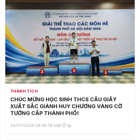
THÀNH TÍCH
CHÚC MỪNG HỌC SINH THCS CẦU GIẤY
XUẤT SẮC GIÀNH HUY CHƯƠNG VÀNG CỜ
TƯỚNG CẤP THÀNH PHỐ!
24/07/2026 08:36
·
78 lượt
·
⏱ 1p