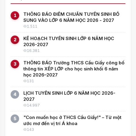
THÔNG BÁO ĐIỂM CHUẨN TUYỂN SINH BỔ
1
SUNG VÀO LỚP 6 NĂM HỌC 2026 - 2027
1.511
KẾ HOẠCH TUYỂN SINH LỚP 6 NĂM HỌC
2
2026-2027
16.381
THÔNG BÁO Trường THCS Cầu Giấy công bố
3
thông tin XẾP LỚP cho học sinh khối 6 năm
học 2026–2027
131
LỊCH TUYỂN SINH LỚP 6 NĂM HỌC 2026-
4
2027
14.997
"Con muốn học ở THCS Cầu Giấy!" – Từ một
5
ước mơ đến vị trí Á khoa
143