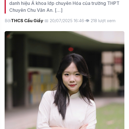
danh hiệu Á khoa lớp chuyên Hóa của trường THPT
Chuyên Chu Văn An. […]
Bởi
THCS Cầu Giấy
·
📅 20/07/2025 16:46
·
👁
218
lượt xem