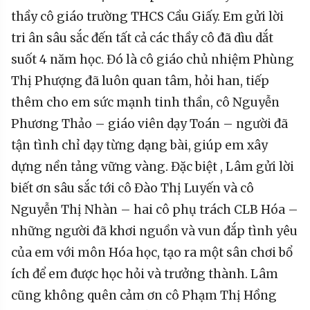
thầy cô giáo trường THCS Cầu Giấy. Em gửi lời
tri ân sâu sắc đến tất cả các thầy cô đã dìu dắt
suốt 4 năm học. Đó là cô giáo chủ nhiệm Phùng
Thị Phượng đã luôn quan tâm, hỏi han, tiếp
thêm cho em sức mạnh tinh thần, cô Nguyễn
Phương Thảo – giáo viên dạy Toán – người đã
tận tình chỉ dạy từng dạng bài, giúp em xây
dựng nền tảng vững vàng. Đặc biệt , Lâm gửi lời
biết ơn sâu sắc tới cô Đào Thị Luyến và cô
Nguyễn Thị Nhàn – hai cô phụ trách CLB Hóa –
những người đã khơi nguồn và vun đắp tình yêu
của em với môn Hóa học, tạo ra một sân chơi bổ
ích để em được học hỏi và trưởng thành. Lâm
cũng không quên cảm ơn cô Phạm Thị Hồng