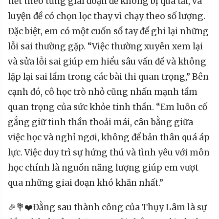
tiết theo từng giai đoạn để không bị quá tải, và
luyện đề có chọn lọc thay vì chạy theo số lượng.
Đặc biệt, em có một cuốn sổ tay để ghi lại những
lỗi sai thường gặp. “Việc thường xuyên xem lại
và sửa lỗi sai giúp em hiểu sâu vấn đề và không
lặp lại sai lầm trong các bài thi quan trọng,” Bên
cạnh đó, cô học trò nhỏ cũng nhấn mạnh tầm
quan trọng của sức khỏe tinh thần. “Em luôn cố
gắng giữ tinh thần thoải mái, cân bằng giữa
việc học và nghỉ ngơi, không để bản thân quá áp
lực. Việc duy trì sự hứng thú và tình yêu với môn
học chính là nguồn năng lượng giúp em vượt
qua những giai đoạn khó khăn nhất.”
🎉💐❤️Đằng sau thành công của Thụy Lâm là sự