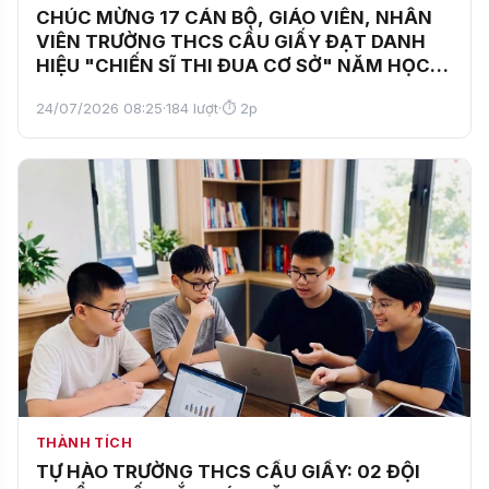
CHÚC MỪNG 17 CÁN BỘ, GIÁO VIÊN, NHÂN
VIÊN TRƯỜNG THCS CẦU GIẤY ĐẠT DANH
HIỆU "CHIẾN SĨ THI ĐUA CƠ SỞ" NĂM HỌC
2025–2026
24/07/2026 08:25
·
184 lượt
·
⏱ 2p
THÀNH TÍCH
TỰ HÀO TRƯỜNG THCS CẦU GIẤY: 02 ĐỘI