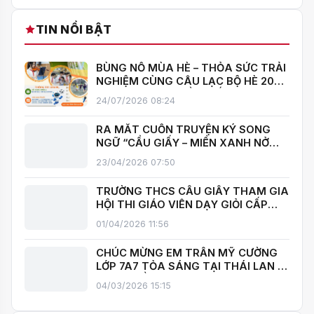
TIN NỔI BẬT
BÙNG NỔ MÙA HÈ – THỎA SỨC TRẢI
NGHIỆM CÙNG CÂU LẠC BỘ HÈ 2026
TRƯỜNG THCS CẦU GIẤY!
24/07/2026 08:24
RA MẮT CUỐN TRUYỆN KÝ SONG
NGỮ “CẦU GIẤY – MIỀN XANH NỞ
HOA”, KHÁNH THÀNH THƯ VIỆN MỞ,
23/04/2026 07:50
LAN TOẢ VĂN HOÁ ĐỌC
TRƯỜNG THCS CẦU GIẤY THAM GIA
HỘI THI GIÁO VIÊN DẠY GIỎI CẤP
TRUNG HỌC CƠ SỞ PHƯỜNG YÊN
01/04/2026 11:56
HOÀ
CHÚC MỪNG EM TRẦN MỸ CƯỜNG
LỚP 7A7 TỎA SÁNG TẠI THÁI LAN –
MANG VỀ HUY CHƯƠNG BẠC TOÁN
04/03/2026 15:15
QUỐC TẾ ITMC 2026