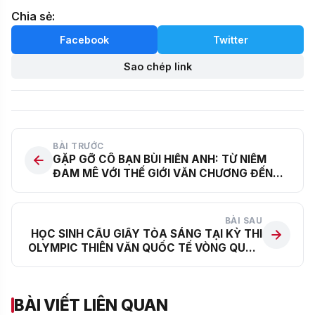
Chia sẻ:
Facebook
Twitter
Sao chép link
BÀI TRƯỚC
GẶP GỠ CÔ BẠN BÙI HIỀN ANH: TỪ NIỀM
ĐAM MÊ VỚI THẾ GIỚI VĂN CHƯƠNG ĐẾN
HÀNH TRÌNH CHINH PHỤC DANH HIỆU Á
KHOA CHUYÊN VĂN HÀ NỘI – AMSTERDAM
BÀI SAU
HỌC SINH CẦU GIẤY TỎA SÁNG TẠI KỲ THI
OLYMPIC THIÊN VĂN QUỐC TẾ VÒNG QUỐC
GIA NĂM 2025
BÀI VIẾT LIÊN QUAN