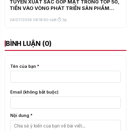
TUYỂN XUẤT SẮC GÓP MẶT TRONG TOP 50,
TIẾN VÀO VÒNG PHÁT TRIỂN SẢN PHẨM
CUỘC THI SAMSUNG SOLVE FOR
24/07/2026 08:18
·
60 lượt
·
⏱ 3p
TOMORROW 2026
BÌNH LUẬN (0)
Tên của bạn *
Email (không bắt buộc)
Nội dung *