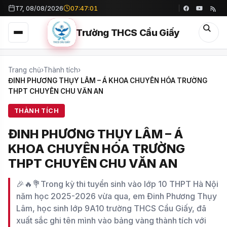
T7, 08/08/2026
07:47:03
Trường THCS Cầu Giấy
Trang chủ
›
Thành tích
›
ĐINH PHƯƠNG THỤY LÂM – Á KHOA CHUYÊN HÓA TRƯỜNG
THPT CHUYÊN CHU VĂN AN
THÀNH TÍCH
ĐINH PHƯƠNG THỤY LÂM – Á
KHOA CHUYÊN HÓA TRƯỜNG
THPT CHUYÊN CHU VĂN AN
🎉🔥💐Trong kỳ thi tuyển sinh vào lớp 10 THPT Hà Nội
năm học 2025-2026 vừa qua, em Đinh Phương Thụy
Lâm, học sinh lớp 9A10 trường THCS Cầu Giấy, đã
xuất sắc ghi tên mình vào bảng vàng thành tích với