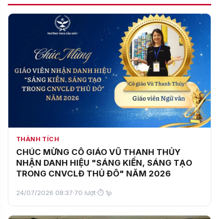
THÀNH TÍCH
CHÚC MỪNG CÔ GIÁO VŨ THANH THỦY
NHẬN DANH HIỆU "SÁNG KIẾN, SÁNG TẠO
TRONG CNVCLĐ THỦ ĐÔ" NĂM 2026
24/07/2026 08:37
·
70 lượt
·
⏱ 1p